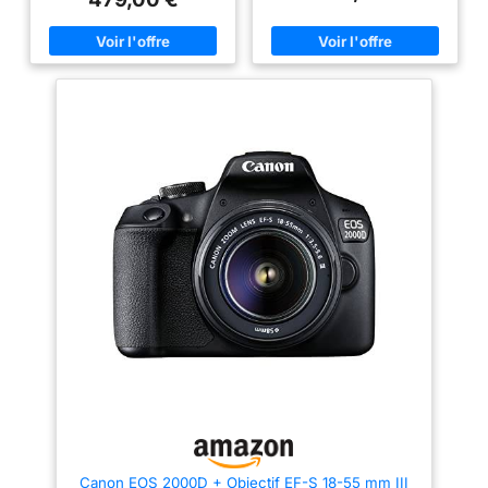
4000 pixels. La sensibilité ISO
enregistrement en direct avec
(max): 12800. Longueur focale:
des indications faciles à
18 - 55 mm. Vitesse maximale
comprendre, le mode créatif
d'obturation de la caméra:
automatique offre - et pour une
1/4000 s. Wifi. Type HD: Full
finition unique, il existe de
HD Résolution vidéo maximale:
nombreux filtres créatifs. Visez
1920 x 1080 pixels. Taille de
et déclenchez simplement le
l'écran: 7, 62 cm (3"). Viseur
sujet â€“ la reconnaissance
d'appareil photo: Optique.
automatique des motifs garantit
PictBridge. Poids: 475 g.
des résultats de qualité
Couleur du produit: Noir
supérieure Capturez des
moments spontanés â€“ dans
des vidéos Full HD créatives ou
des clichés vidéo des points
culminants de la journée
Enregistrez en toute confiance :
grce à la mise au point
automatique précise, au viseur
optique, à la prise de vue en
rafale jusqu'à 3 images par
seconde et au processeur
d'image DIGIC 4, vous pouvez
facilement capturer l'instant et
regarder le résultat directement
sur l'écran LCD de 7,5 cm ou
partager via Wi-Fi et NFC
Contenu de la livraison : boîtier
noir EOS 2000D ; EF-S 18-55
mm F3.5-5.6 III ; Å“illeton EF ;
Canon EOS 2000D + Objectif EF-S 18-55 mm III
couvercle de boîtier d'appareil