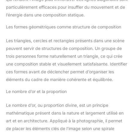
Les réflecteurs ovales ne sont pas emportés par les vents
les réflecteurs verticaux
forts. L'accessoire photo diffuseur s'adapte aux tailles
particulièrement efficaces pour insuffler du mouvement et de
traditionnels. Les réflecteurs
standard et aux supports de réflecteur dans une grande variété
ovales ne sont pas balayés par
de configurations. Le réflecteur ovale se combine parfaitement
l’énergie dans une composition statique.
le vent fort. L'accessoire
avec d'autres appareils photo. Les cinq surfaces du réflecteur
photographique diffuseur
peuvent être commutées à volonté, ce qui améliore l'efficacité
s'adapte aux dimensions
Les formes géométriques comme structure de composition
de la photographie.
standard et aux supports de
réflecteurs dans une variété de
configurations. Le réflecteur
Les triangles, cercles et rectangles présents dans une scène
ovale peut être parfaitement
combiné avec d'autres
peuvent servir de structures de composition. Un groupe de
équipements photographiques.
trois personnes forme naturellement un triangle, ce qui crée
Les cinq surfaces du réflecteur
peuvent être échangées en
une composition stable et visuellement satisfaisante. Identifier
fonction des besoins,
améliorant ainsi l'efficacité de
ces formes avant de déclencher permet d’organiser les
la photographie.
éléments du cadre de manière cohérente et équilibrée.
Le nombre d’or et la proportion
Le nombre d’or, ou proportion divine, est un principe
mathématique présent dans la nature et largement utilisé en
art et en architecture. Appliqué à la photographie, il permet
de placer les éléments clés de l’image selon une spirale