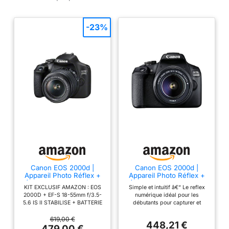
-23%
Canon EOS 2000d |
Canon EOS 2000d |
Appareil Photo Réflex +
Appareil Photo Réflex +
(APS-C, 24.1 MP, WiFi,
(APS-C, 24.1 MP, WiFi,
KIT EXCLUSIF AMAZON : EOS
Simple et intuitif â€“ Le reflex
Full HD) + 2ème Batterie
Full HD) + Objectif EF-S
2000D + EF-S 18-55mm f/3.5-
numérique idéal pour les
+ Objectif EF-S 18-55mm
18-55mm f/3,5-5,6 DC
5.6 IS II STABILISE + BATTERIE
débutants pour capturer et
f/3,5-5,6 is II stabilisé -
III, Noir
Mégapixel: 24, 1 MP Type de
partager des souvenirs avec un
Amazon Exclusive Noir
capteur: CMOS Résolution
flou d'arrière-plan attrayant
619,00 €
448,21 €
d'image maximale: 6000 x
Créativité simple :
479,00 €