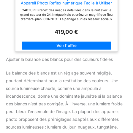
Appareil Photo Reflex numérique Facile à Utiliser
photo R-F-3 ; sangle EW-400D ;
avec Un Objectif Polyvalent, idéal pour Les
batterie LP-E10 ; chargeur de
CAPTURE Prenez des images détaillées dans la nuit avec le
Portraits et Les paysages
batterie LC-E10E ; cble
grand capteur de 24,1 mégapixels et créez un magnifique flou
d'alimentation pour chargeur de
d'arrière-plan. CONNECT Le partage sur les réseaux sociaux
batterie ; cache objectif ;
et la prise de vue à distance sont un jeu d'enfant grâce au Wi-
bouchon d'objectif ; instructions
Fi, au NFC et à l'application Canon Camera Connect. KIT
(français non garanti). Première
419,00 €
APPAREIL PHOTO L'appareil photo est associé à un objectif
étape L'objectif ne contient pas
EF-S 18-55 mm f/3,5-5,6 III qui est un objectif zoom standard
de stabilisateur
de haute qualité adapté à la photographie générale. PRÉCIS
Capturez l'instant exactement tel que vous vous en souvenez
grâce à la mise au point automatique précise, à 3,0 ips et au
traitement DIGIC 4+. CRÉER Profitez de la prise de vue guidée
Ajuster la balance des blancs pour des couleurs fidèles
en direct avec le mode Creative Auto. Ajoutez des finitions
uniques avec les filtres créatifs.
La balance des blancs est un réglage souvent négligé,
pourtant déterminant pour la restitution des couleurs. Une
source lumineuse chaude, comme une ampoule à
incandescence, donne une dominante jaunâtre si la balance
des blancs n’est pas corrigée. À l’inverse, une lumière froide
peut bleuir l’ensemble de l’image. La plupart des appareils
photo proposent des préréglages adaptés aux différentes
sources lumineuses : lumière du jour, nuageux, tungstène,