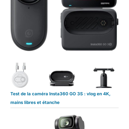
Test de la caméra Insta360 GO 3S : vlog en 4K,
mains libres et étanche