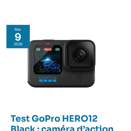
Mar
9
2026
Test GoPro HERO12
Black : caméra d’action