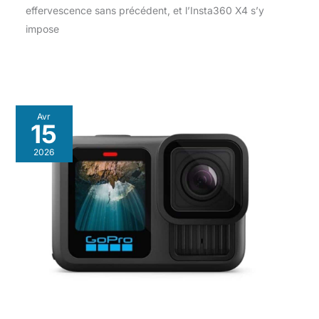
effervescence sans précédent, et l’Insta360 X4 s’y
impose
Avr
15
2026