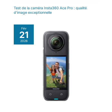
172 minutes en 4K/30fps. Avec
10 m[5] et offre une
la poignée de batterie incluse,
Test de la caméra Insta360 Ace Pro : qualité
l'autonomie totale atteint un
résistance aux
maximum de 7 heures (environ
d’image exceptionnelle
éclaboussures IPX4
437 minutes). (Temps de
avec la Vision Dock.
charge : caméra seule env.
2h04, poignée seule env. 2h45,
Partez à l’aventure
ensemble complet env. 2h45).
Fév
sous l’eau ou en
Les microphones filaires et
21
sans fil ne sont pas pris en
extérieur en toute
charge.
confiance avec
2026
l’Osmo Nano. Bundle
Standard avec 64 Go
de stockage -
Comprend le module
de transmission
d’images, un clip
magnétique pour
chapeau, un cordon
et plus encore pour
des prises de vue
POV mains libres.
Caméra de vlogging
portable idéale pour