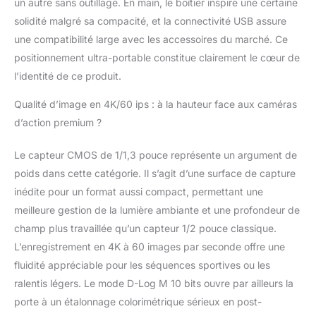
un autre sans outillage. En main, le boîtier inspire une certaine
filmer partout. Utilisez-
solidité malgré sa compacité, et la connectivité USB assure
la comme caméra
une compatibilité large avec les accessoires du marché. Ce
portable pour filmer en
déplacement et profitez
positionnement ultra-portable constitue clairement le cœur de
de POV mains libres.
l’identité de ce produit.
Couleurs
cinématographiques
Qualité d’image en 4K/60 ips : à la hauteur face aux caméras
vives - Osmo Nano
d’action premium ?
offre des images vives
et réalistes grâce à des
Le capteur CMOS de 1/1,3 pouce représente un argument de
performances de
poids dans cette catégorie. Il s’agit d’une surface de capture
couleurs 10 bits et D-
Log M, ce qui en fait
inédite pour un format aussi compact, permettant une
l'appareil idéal pour le
meilleure gestion de la lumière ambiante et une profondeur de
vlogging ou comme
champ plus travaillée qu’un capteur 1/2 pouce classique.
caméra corporelle pour
L’enregistrement en 4K à 60 images par seconde offre une
des montages créatifs.
Autonomie prolongée
fluidité appréciable pour les séquences sportives ou les
de 200 minutes et
ralentis légers. Le mode D-Log M 10 bits ouvre par ailleurs la
charge rapide -
porte à un étalonnage colorimétrique sérieux en post-
Jusqu’à 200 minutes