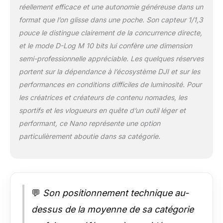
réellement efficace et une autonomie généreuse dans un
déplacement et
format que l’on glisse dans une poche. Son capteur 1/1,3
profitez de POV
mains libres.
pouce le distingue clairement de la concurrence directe,
Couleurs
et le mode D-Log M 10 bits lui confère une dimension
cinématographiques
semi-professionnelle appréciable. Les quelques réserves
vives - Osmo Nano
portent sur la dépendance à l’écosystème DJI et sur les
offre des images
vives et réalistes
performances en conditions difficiles de luminosité. Pour
grâce à des
les créatrices et créateurs de contenu nomades, les
performances de
sportifs et les vlogueurs en quête d’un outil léger et
couleurs 10 bits et D-
performant, ce Nano représente une option
Log M, ce qui en fait
l'appareil idéal pour le
particulièrement aboutie dans sa catégorie.
vlogging ou comme
caméra corporelle
pour des montages
créatifs. Autonomie
prolongée de 200
💬
Son positionnement technique au-
minutes et charge
dessus de la moyenne de sa catégorie
rapide - Jusqu’à 200
minutes