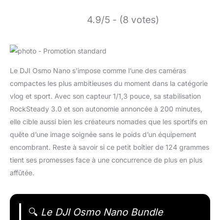
4.9/5 - (8 votes)
Le DJI Osmo Nano s’impose comme l’une des caméras
compactes les plus ambitieuses du moment dans la catégorie
vlog et sport. Avec son capteur 1/1,3 pouce, sa stabilisation
RockSteady 3.0 et son autonomie annoncée à 200 minutes,
elle cible aussi bien les créateurs nomades que les sportifs en
quête d’une image soignée sans le poids d’un équipement
encombrant. Reste à savoir si ce petit boîtier de 124 grammes
tient ses promesses face à une concurrence de plus en plus
affûtée.
🔍
Le DJI Osmo Nano Bundle