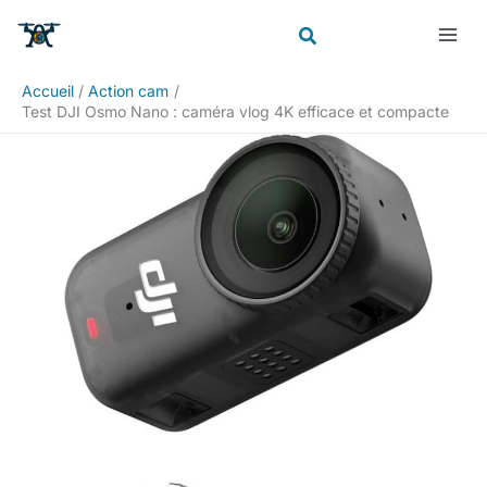
Aller
Rechercher
au
contenu
Accueil
Action cam
Test DJI Osmo Nano : caméra vlog 4K efficace et compacte