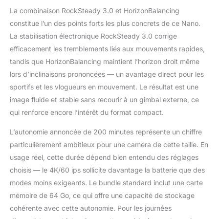
charge la connexion
La combinaison RockSteady 3.0 et HorizonBalancing
directe à deux
microphones[4],
constitue l’un des points forts les plus concrets de ce Nano.
offrant un son original
La stabilisation électronique RockSteady 3.0 corrige
et de haute qualité
efficacement les tremblements liés aux mouvements rapides,
pour vos vlogs.
tandis que HorizonBalancing maintient l’horizon droit même
Profitez d’un son
immersif et de résultats
lors d’inclinaisons prononcées — un avantage direct pour les
professionnels partout.
sportifs et les vlogueurs en mouvement. Le résultat est une
Prête pour l’aventure,
image fluide et stable sans recourir à un gimbal externe, ce
étanchéité garantie - La
qui renforce encore l’intérêt du format compact.
caméra est étanche
jusqu’à 10 m[5] et offre
L’autonomie annoncée de 200 minutes représente un chiffre
une résistance aux
éclaboussures IPX4
particulièrement ambitieux pour une caméra de cette taille. En
avec la Vision Dock.
usage réel, cette durée dépend bien entendu des réglages
Partez à l’aventure
choisis — le 4K/60 ips sollicite davantage la batterie que des
sous l’eau ou en
modes moins exigeants. Le bundle standard inclut une carte
extérieur en toute
mémoire de 64 Go, ce qui offre une capacité de stockage
confiance avec l’Osmo
Nano. Bundle Standard
cohérente avec cette autonomie. Pour les journées
avec 64 Go de