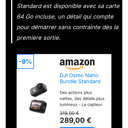
Standard est disponible avec sa carte
64 Go incluse, un détail qui compte
pour démarrer sans contrainte dès la
première sortie.
-9%
DJI Osmo Nano
Bundle Standard
(64 Go), caméra
Des actions plus
4K à Porter,
nettes, des détails plus
capteur 1/1,3″
lumineux - Le capteur
1/1,3″ de l’Osmo Nano
319,00 €
capte plus de lumière
289,00 €
pour des images nettes