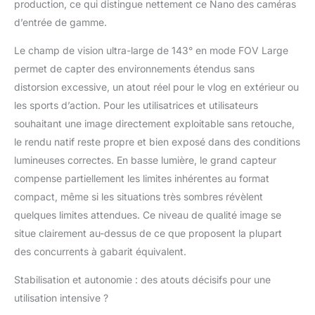
production, ce qui distingue nettement ce Nano des caméras
d’autonomie[2] et une
charge rapide pour que
d’entrée de gamme.
votre caméra 4K soit
toujours prête pour les
Le champ de vision ultra-large de 143° en mode FOV Large
vlogs, les balades POV
permet de capter des environnements étendus sans
avec animaux et toutes
distorsion excessive, un atout réel pour le vlog en extérieur ou
vos aventures.
les sports d’action. Pour les utilisatrices et utilisateurs
Stockage intégré de 64
souhaitant une image directement exploitable sans retouche,
Go et mémoire
extensible – Enregistrez
le rendu natif reste propre et bien exposé dans des conditions
dès le déballage grâce
lumineuses correctes. En basse lumière, le grand capteur
aux 64 Go intégrés. De
compense partiellement les limites inhérentes au format
plus, une carte
compact, même si les situations très sombres révèlent
microSD permet
d'étendre la capacité
quelques limites attendues. Ce niveau de qualité image se
de l'appareil afin d'offrir
situe clairement au-dessus de ce que proposent la plupart
encore plus de
des concurrents à gabarit équivalent.
moments inoubliables.
Un son cristallin,
Stabilisation et autonomie : des atouts décisifs pour une
instantanément -
utilisation intensive ?
L’Osmo Nano prend en