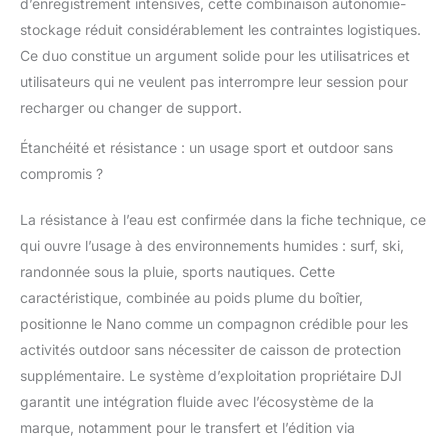
d’enregistrement intensives, cette combinaison autonomie-
stockage - Comprend
stockage réduit considérablement les contraintes logistiques.
le module de
Ce duo constitue un argument solide pour les utilisatrices et
transmission d’images,
un clip magnétique
utilisateurs qui ne veulent pas interrompre leur session pour
pour chapeau, un
recharger ou changer de support.
cordon et plus encore
pour des prises de vue
Étanchéité et résistance : un usage sport et outdoor sans
POV mains libres.
compromis ?
Caméra de vlogging
portable idéale pour
La résistance à l’eau est confirmée dans la fiche technique, ce
capturer la vie
qui ouvre l’usage à des environnements humides : surf, ski,
quotidienne. En raison
d’un problème de
randonnée sous la pluie, sports nautiques. Cette
compatibilité,
caractéristique, combinée au poids plume du boîtier,
l’application DJI Mimo a
positionne le Nano comme un compagnon crédible pour les
été supprimée de
activités outdoor sans nécessiter de caisson de protection
Google Play. Afin de
garantir une meilleure
supplémentaire. Le système d’exploitation propriétaire DJI
expérience d’utilisation
garantit une intégration fluide avec l’écosystème de la
du produit, connectez-
marque, notamment pour le transfert et l’édition via
vous au site Web