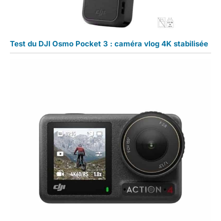
Test du DJI Osmo Pocket 3 : caméra vlog 4K stabilisée