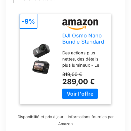
-9%
DJI Osmo Nano
Bundle Standard
(64 Go), caméra
Des actions plus
4K à Porter,
nettes, des détails
capteur 1/1,3″
plus lumineux - Le
capteur 1/1,3″ de
319,00 €
l’Osmo Nano capte
289,00 €
plus de lumière pour
des images nettes et
éclatantes. Parfaite
comme caméra POV
4K ou caméra vlog,
même en basse
Disponibilité et prix à jour – informations fournies par
lumière ou lors de
Amazon
scènes d’action