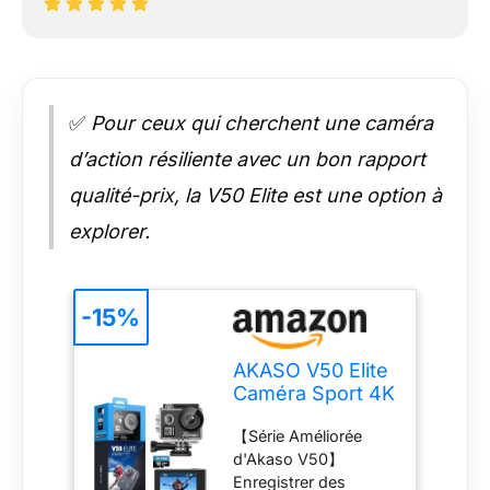
✅
Pour ceux qui cherchent une caméra
d’action résiliente avec un bon rapport
qualité-prix, la V50 Elite est une option à
explorer.
-15%
AKASO V50 Elite
Caméra Sport 4K
60FPS avec
【Série Améliorée
Carte 128 Go,
d'Akaso V50】
20MP Action
Enregistrer des
Camera