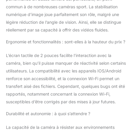
la fonction
commun à de nombreuses caméras sport. La stabilisation
d'étalonnage de la
distorsion, qui offre des
numérique d’image joue parfaitement son rôle, malgré une
améliorations de la
légère réduction de l’angle de vision. Ainsi, elle se distingue
distorsion de l'image.
réellement par sa capacité à offrir des vidéos fluides.
【Caméra Sport
Étanche Jusqu’à 131
Ergonomie et fonctionnalités : sont-elles à la hauteur du prix ?
Pieds】 Équipée du
boîtier étanche
L’écran tactile de 2 pouces facilite l’interaction avec la
amélioré, cette caméra
caméra, bien qu’il puisse manquer de réactivité selon certains
sport sous-marine
peut plonger en
utilisateurs. La compatibilité avec les appareils IOS/Android
profondeur jusqu’à 131
renforce son accessibilité, et la connexion Wi-Fi permet un
pieds, prêt à capturer
transfert aisé des fichiers. Cependant, quelques bugs ont été
tous les détails de vos
rapportés, notamment concernant la connexion Wi-Fi,
aventures. Idéal pour
les sports nautiques
susceptibles d’être corrigés par des mises à jour futures.
tels que la natation, le
surf, la plongée, la
Durabilité et autonomie : à quoi s’attendre ?
plongée en apnée, etc.
La capacité de la caméra à résister aux environnements