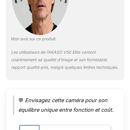
Stabilisation
électronique avancée
de l'image (EIS)
intégrée, votre
caméra sport V50
Elite prédit vos
mouvements et
Mon avis sur ce produit
corrige le bougé de la
caméra pour produire
Les utilisateurs de l’AKASO V50 Elite vantent
des séquences
unanimement sa qualité d’image et son formidable
incroyablement
rapport qualité-prix
, malgré quelques limites techniques.
lisses. 【Angle de
Vue Optionnel】
Vous pouvez régler
l'angle de vue de
cette caméra sport
en fonction de vos
💬
Envisagez cette caméra pour son
besoins entre Large,
équilibre unique entre fonction et coût.
Moyen et Étroit.
Cette caméra sport
dispose également
de la fonction