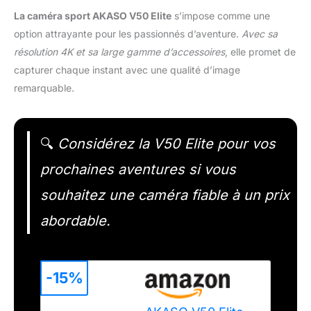
La caméra sport AKASO V50 Elite
s’impose comme une
option attrayante pour les passionnés d’aventure.
Avec sa
résolution 4K et sa large gamme d’accessoires
, elle promet de
capturer chaque instant avec une qualité d’image
remarquable.
🔍
Considérez la V50 Elite pour vos
prochaines aventures si vous
souhaitez une caméra fiable à un prix
abordable.
-15%