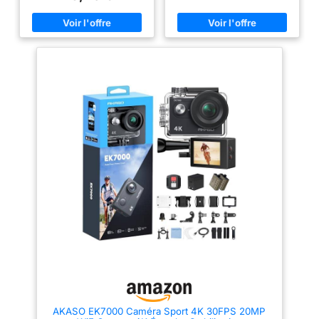
voyages, vos sorties à vélo et
stabilisation électronique EIS
Accessoires
l'angle de vue de
vos activités de plein air
assure des vidéos fluides et
quotidiennes. Pour des détails
des couleurs éclatantes. Avec la
cette caméra sport
et des couleurs plus nets,
fonction LDC, il vous offre des
en fonction de vos
utilisez la caméra en plein jour
couleurs assez riches et des
et assurez-vous qu'elle soit
mouvements fluides, capturez
besoins entre Large,
stable ; les vidéos en intérieur
toutes les merveilles du monde
Moyen et Étroit.
ou en faible luminosité peuvent
dans une résolution fantastique.
Cette caméra sport
présenter plus de bruit et moins
【Caméra Sous Marine
de détails. La stabilisation
Plongeé】Équipé d’un boîtier
dispose également
électronique de l'image (EIS)
étanche amélioré, cette caméra
de la fonction
contribue à réduire les
étanche peut plonger jusqu’à 40
tremblements de l'appareil.
m de profondeur, résister aux
d'étalonnage de la
【Boîtier étanche 40 m – Le
conditions les plus extrêmes et
distorsion, qui offre
boîtier n'est pas étanche】 Le
capturer avec une netteté
des améliorations de
boîtier étanche inclus permet
exceptionnelle tous les détails
une utilisation sous l'eau
fascinants de vos aventures
la distorsion de
jusqu'à 40 mètres de
aquatiques. 【Double écran
l'image. 【Caméra
profondeur lorsqu'il est
innovant et écran tactile】Avec
correctement installé et
cette caméra sport, vous
Sport Étanche
verrouillé. Le boîtier n'est pas
pouvez changer facilement de
Jusqu’à 131 Pieds】
étanche et la télécommande ne
l’écran arrière à l’écran avant
Équipée du boîtier
doit pas être immergée. Avant
selon vos besoins. L’écran
toute immersion, vérifiez que la
tactile offre une image claire et
étanche amélioré,
zone d'étanchéité est propre,
nette pour prévisualiser vos
cette caméra sport
correctement positionnée et en
vidéos et photos en toute
bon état ; le son peut être plus
simplicité. 【Modes de Prise de
sous-marine peut
faible ou étouffé lorsque la
Vue Multiples et WIFI】La
plonger en
caméra est dans le boîtier.
caméra de sport offre plusieurs
AKASO EK7000 Caméra Sport 4K 30FPS 20MP
profondeur jusqu’à
【Carte microSD requise –
fonctions pratiques telles que