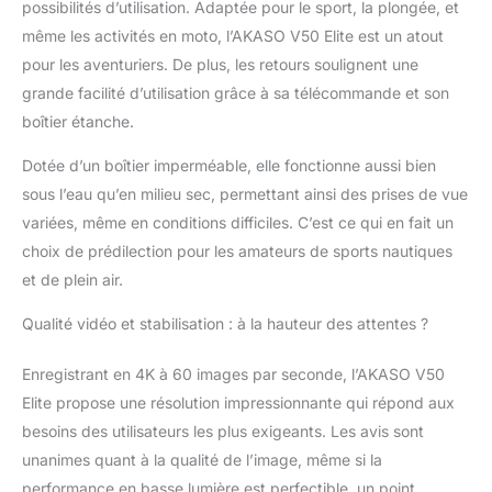
possibilités d’utilisation. Adaptée pour le sport, la plongée, et
【Superbe Stablisation
des Images】
même les activités en moto, l’AKASO V50 Elite est un atout
Stabilisation
pour les aventuriers. De plus, les retours soulignent une
électronique avancée
grande facilité d’utilisation grâce à sa télécommande et son
de l'image (EIS)
boîtier étanche.
intégrée, votre caméra
sport V50 Elite prédit
Dotée d’un boîtier imperméable, elle fonctionne aussi bien
vos mouvements et
sous l’eau qu’en milieu sec, permettant ainsi des prises de vue
corrige le bougé de la
caméra pour produire
variées, même en conditions difficiles. C’est ce qui en fait un
des séquences
choix de prédilection pour les amateurs de sports nautiques
incroyablement lisses.
et de plein air.
【Angle de Vue
Optionnel】 Vous
Qualité vidéo et stabilisation : à la hauteur des attentes ?
pouvez régler l'angle
de vue de cette caméra
Enregistrant en 4K à 60 images par seconde, l’AKASO V50
sport en fonction de
Elite propose une résolution impressionnante qui répond aux
vos besoins entre
Large, Moyen et Étroit.
besoins des utilisateurs les plus exigeants. Les avis sont
Cette caméra sport
unanimes quant à la qualité de l’image, même si la
dispose également de
performance en basse lumière est perfectible, un point