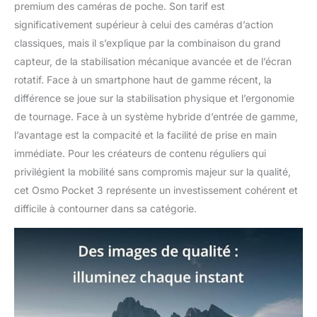
connecter directement
premium des caméras de poche. Son tarif est
à deux émetteurs DJI
significativement supérieur à celui des caméras d’action
Mic 2/Mic Mini,
classiques, mais il s’explique par la combinaison du grand
assurant un son de
capteur, de la stabilisation mécanique avancée et de l’écran
haute qualité pour les
rotatif. Face à un smartphone haut de gamme récent, la
vlogs, les interviews et
les diffusions en direct
différence se joue sur la stabilisation physique et l’ergonomie
tout en simplifiant votre
de tournage. Face à un système hybride d’entrée de gamme,
équipement et votre
l’avantage est la compacité et la facilité de prise en main
flux de travail.
immédiate. Pour les créateurs de contenu réguliers qui
privilégient la mobilité sans compromis majeur sur la qualité,
cet Osmo Pocket 3 représente un investissement cohérent et
difficile à contourner dans sa catégorie.