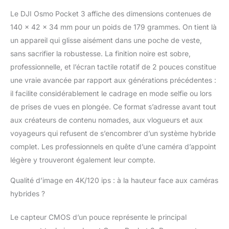
de 2 pouces de Osmo
Le DJI Osmo Pocket 3 affiche des dimensions contenues de
Pocket 3, qui peut être
140 x 42 x 34 mm pour un poids de 179 grammes. On tient là
pivoté pour les prises
de vue horizontales et
un appareil qui glisse aisément dans une poche de veste,
verticales. Des images
sans sacrifier la robustesse. La finition noire est sobre,
ultra-stables - Plus de
professionnelle, et l’écran tactile rotatif de 2 pouces constitue
vidéos instables ! La
une vraie avancée par rapport aux générations précédentes :
stabilisation mécanique
il facilite considérablement le cadrage en mode selfie ou lors
à 3 axes poussée de
Osmo Pocket 3 garantit
de prises de vues en plongée. Ce format s’adresse avant tout
une stabilité
aux créateurs de contenu nomades, aux vlogueurs et aux
remarquable. Profitez
voyageurs qui refusent de s’encombrer d’un système hybride
de séquences fluides
complet. Les professionnels en quête d’une caméra d’appoint
lors de la danse, la
poursuite d’animaux de
légère y trouveront également leur compte.
compagnie ou de la
randonnée. Des Vlogs
Qualité d’image en 4K/120 ips : à la hauteur face aux caméras
captivants avec
hybrides ?
ActiveTrack 6.0 -
Restez aisément
Le capteur CMOS d’un pouce représente le principal
concentré lors de vos