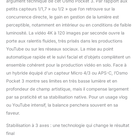
argument technique de cet Osmo Pocket 3. Par rapport aux
enregistrements en
petits capteurs 1/1,7 » ou 1/2 » que l’on retrouve sur la
mouvement. Installez
votre Osmo Pocket 3
concurrence directe, le gain en gestion de la lumière est
sur un trépied et
perceptible, notamment en intérieur ou en conditions de faible
effectuez divers
luminosité. La vidéo 4K à 120 images par seconde ouvre la
mouvements : sauter,
porte aux ralentis fluides, très prisés dans les productions
danser ou pirouetter,
tout en restant au
YouTube ou sur les réseaux sociaux. La mise au point
centre du cadre. Mise
automatique rapide et le suivi facial et d’objets complètent un
au point rapide et
ensemble cohérent pour la production vidéo en solo. Face à
précise - Osmo Pocket
un hybride équipé d’un capteur Micro 4/3 ou APS-C, l’Osmo
3 se verrouille sur votre
sujet pour des
Pocket 3 montre ses limites en très basse lumière et en
séquences nettes et
profondeur de champ artistique, mais il compense largement
claires. Que ce soit
par sa praticité et sa stabilisation native. Pour un usage vlog
pour filmer des scènes
ou YouTube intensif, la balance penchera souvent en sa
d’action ou des plans
fixes, la caméra garantit
faveur.
la capture des
Stabilisation à 3 axes : une technologie qui change le résultat
moindres détails.
Dégradés de couleurs
final