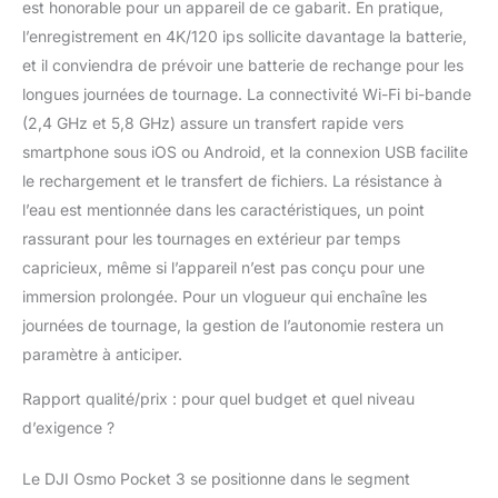
est honorable pour un appareil de ce gabarit. En pratique,
et pratique - Cette
l’enregistrement en 4K/120 ips sollicite davantage la batterie,
nacelle caméra de
poche est
et il conviendra de prévoir une batterie de rechange pour les
incroyablement
longues journées de tournage. La connectivité Wi-Fi bi-bande
portable et durable,
(2,4 GHz et 5,8 GHz) assure un transfert rapide vers
pour vous permettre de
smartphone sous iOS ou Android, et la connexion USB facilite
ne manquer aucun
moment. Partez pour
le rechargement et le transfert de fichiers. La résistance à
de grandes et petites
l’eau est mentionnée dans les caractéristiques, un point
aventures, des
rassurant pour les tournages en extérieur par temps
voyages à l’étranger
capricieux, même si l’appareil n’est pas conçu pour une
aux réunions de famille.
immersion prolongée. Pour un vlogueur qui enchaîne les
Comprend Osmo
Pocket 3, un cache de
journées de tournage, la gestion de l’autonomie restera un
protection, une
paramètre à anticiper.
dragonne, une poignée
avec filetage 1/4", etc.
Rapport qualité/prix : pour quel budget et quel niveau
Un excellent choix pour
d’exigence ?
les vloggers débutants.
DJI OsmoAudio –
Le DJI Osmo Pocket 3 se positionne dans le segment
Pocket 3 peut se