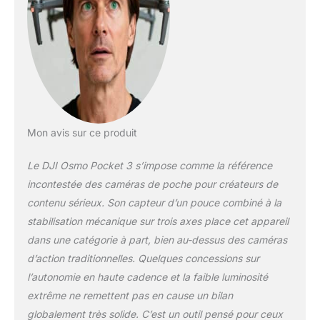
horizontales et
verticales. Des
images ultra-stables
- Plus de vidéos
instables ! La
stabilisation
mécanique à 3 axes
poussée de Osmo
Pocket 3 garantit une
Mon avis sur ce produit
stabilité remarquable.
Profitez de
Le DJI Osmo Pocket 3 s’impose comme la référence
séquences fluides
incontestée des caméras de poche pour créateurs de
lors de la danse, la
contenu sérieux. Son capteur d’un pouce combiné à la
poursuite d’animaux
stabilisation mécanique sur trois axes place cet appareil
de compagnie ou de
la randonnée. Des
dans une catégorie à part, bien au-dessus des caméras
Vlogs captivants
d’action traditionnelles. Quelques concessions sur
avec ActiveTrack 6.0
l’autonomie en haute cadence et la faible luminosité
- Restez aisément
extrême ne remettent pas en cause un bilan
concentré lors de vos
enregistrements en
globalement très solide. C’est un outil pensé pour ceux