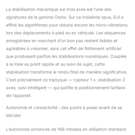
perfectionnés - D-Log
M et la prof. de couleur
La stabilisation mécanique sur trois axes est l’une des
10 bits permettent
signatures de la gamme Osmo. Sur ce troisième opus, DJI a
d’enregistrer plus d’un
affiné les algorithmes pour réduire encore les micro-vibrations
milliard de coul. et
d’obtenir des effets
lors des déplacements à pied ou en véhicule. Les séquences
visuels saisissants lors
enregistrées en marchant d’un bon pas restent lisibles et
de la post-production.
agréables à visionner, sans cet effet de flottement artificiel
Idéal pour capturer les
que produisent parfois les stabilisations numériques. Couplée
levers et couchers de
soleil. Son immersif -
à la mise au point rapide et au suivi de sujet, cette
L’enregistrement stéréo
stabilisation transforme le rendu final de manière significative.
permet de capturer un
C’est précisément ce triptyque — capteur 1 », stabilisation 3
son de haute qualité et
axes, suivi intelligent — qui justifie le positionnement tarifaire
d’améliorer vos vidéos
grâce à un son
de l’appareil.
cristallin. Des aventures
Autonomie et connectivité : des points à peser avant de se
palpitantes aux
moments précieux,
décider
cette caméra compacte
donne vie à vos
L’autonomie annoncée de 166 minutes en utilisation standard
souvenirs. Compacte