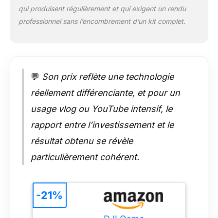
mouvement. Installez
qui produisent régulièrement et qui exigent un rendu
votre Osmo Pocket 3
professionnel sans l’encombrement d’un kit complet.
sur un trépied et
effectuez divers
mouvements : sauter,
danser ou pirouetter,
tout en restant au
💬
Son prix reflète une technologie
centre du cadre. Mise
au point rapide et
réellement différenciante, et pour un
précise - Osmo
Pocket 3 se verrouille
usage vlog ou YouTube intensif, le
sur votre sujet pour
rapport entre l’investissement et le
des séquences
nettes et claires. Que
résultat obtenu se révèle
ce soit pour filmer
particulièrement cohérent.
des scènes d’action
ou des plans fixes, la
caméra garantit la
capture des
-21%
moindres détails.
Dégradés de