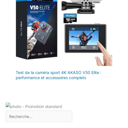
intérieur, l'enregistrement de la
vie des animaux domestiques et
la chasse en extérieur.
【Contenu de
l'Emballage】:C300*1,Poignee
de batterie*1,Installation du
cadre*1,Resistant a
l'eau*1,Cable USB*1,Coller la
corde *1,Les parentheses *1
,Appuyez sur le dos*1,Support
de fond plat*1,Base du
casque*1,64G Carte SD
miniature*1,Tissu *1,Trois pieds
1,Le plafond magnetique*1,Base
de plafond magnetique*1
Test de la caméra sport 4K AKASO V50 Elite :
performance et accessoires complets