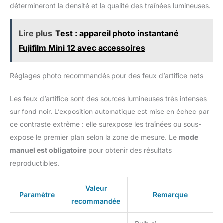
REMARQUE : Veuillez vérifier dans le mode d'emploi de votre
détermineront la densité et la qualité des traînées lumineuses.
confort optimal pendant la
appareil photo la compatibilité de ce dernier avec la
capture Légère, ergonomique et
télécommande MC-DC2 avant utilisation.
facile à transporter, la
télécommande d’obturateur RS-
Lire plus
Test : appareil photo instantané
60E3 se connecte directement à
votre appareil photo sans
Fujifilm Mini 12 avec accessoires
installation complexe. Idéale
pour la photographie de
paysage, d’architecture, de
portrait ou d’astrophotographie.
Réglages photo recommandés pour des feux d’artifice nets
Un outil simple, fiable et
indispensable pour tous les
passionnés d’image
Les feux d’artifice sont des sources lumineuses très intenses
sur fond noir. L’exposition automatique est mise en échec par
ce contraste extrême : elle surexpose les traînées ou sous-
expose le premier plan selon la zone de mesure. Le
mode
manuel est obligatoire
pour obtenir des résultats
reproductibles.
Valeur
Paramètre
Remarque
recommandée