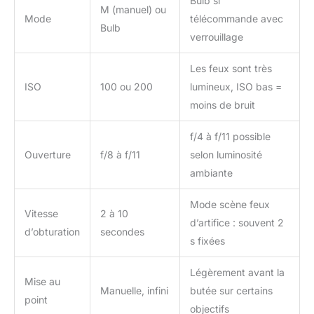
Bulb si
M (manuel) ou
Mode
télécommande avec
Bulb
verrouillage
Les feux sont très
ISO
100 ou 200
lumineux, ISO bas =
moins de bruit
f/4 à f/11 possible
Ouverture
f/8 à f/11
selon luminosité
ambiante
Mode scène feux
Vitesse
2 à 10
d’artifice : souvent 2
d’obturation
secondes
s fixées
Légèrement avant la
Mise au
Manuelle, infini
butée sur certains
point
objectifs