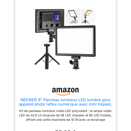
permet de prendre des photos
d’alimentation fiable lorsque
et des films en continu. Charge
vous parcourez de courtes
rapide universelle 9 V :
distances et prenez des photos
simplifiez la gestion de votre
mobiles. Taille de poche: La
équipement. Ce chargeur pour
taille de la lampe photo LED est
batteries EN-EL3e se distingue
de 15 x 8 x 1,8 cm, ce qui
par une charge rapide
correspond à peu près à la
simultanée de 9 V (pour
taille d’un téléphone portable
batteries d'origine et tiers) et
(iPhone 16pro), et la lampe
vous ramène plus rapidement à
photographique ne pèse que
la prise de vue. Un écran LED
193 g, ce qui peut être
intuitif offre en un coup d'œil
facilement mis dans une poche
une vue d'ensemble claire de
ou porté dans votre main, poids
l'état de chaque baie.
léger et charge légère, ce qui
Compatibilité complète EN-
est très pratique pour les
EL3e : votre réserve
photographes / vidéastes, pour
d'alimentation fiable. Cette
le transporter et ajouter une
batterie est conçue comme un
lumière professionnelle pour la
remplacement sans couture de
création à tout moment. RGB en
haute qualité et entièrement
couleur: La lumière RVB peut
compatible avec les appareils
ajuster la couleur de la lumière
photo Nikon qui utilisent la
à 360 °, ajuster la saturation
NEEWER 9" Panneau lumineux LED lumière pour
batterie d'origine EN-EL3e, tels
des couleurs de 0 à 100 % et
appareil photo reflex numérique avec mini trépied,
que les appareils photo reflex
utiliser 3 modes d’éclairage, qui
batterie 4000mAh, ports USB Type C, 3200K ~
numériques D50, D70, D80,
peuvent non seulement obtenir
Kit de panneau lumineux vidéo LED polyvalent : la lampe vidéo
5600K CRI95 + 600Lux photographie vidéo
D90, D100, D200, D300,
un éclairage à double
LED de 22,9 cm dispose de 58 LED chaudes et 58 LED froides,
streamingt, NL-116AI
D300S, D700. Circuit de
température de couleur, mais
offrant une sortie maximale de 10 W avec un éclairage
protection professionnel : le
également créer une variété
maximum de 600 lux/0,5 m et un indice de rendu des couleurs
chargeur rapide LED Massate
d’ambiances lumineuses, avec
élevé (IRC) de 95+, idéal pour les portraits, la photographie de
offre une protection intégrée
135 perles de lampe de haute