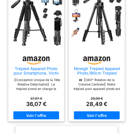
Trépied Appareil Photo
Nineigh Trepied Appareil
pour Smartphone, Victiv
Photo,190cm Trepied
185cm Trépied Caméra
Smartphone
【Conception Unique de la Tête
📸【360° Rotation de la
Rotative Détachable】 Le
Colonne Centrale】Notre
trépied prend en charge le
trépied pour appareil photo est
panoramique à 360 °, le
équipé d'une colonne centrale
mouvement vertical à 180 °
amovible, qui peut être utilisée
37,97 €
29,99 €
(dévissez la poignée dans le
pour la photographie aérienne
36,07 €
28,49 €
sens inverse des aiguilles
horizontale et permet une
d'une montre) et la prise de vue
rotation de 360°. Il peut
latérale à 90 °. La tête rotative à
également être inversé pour la
trois voies peut être démontée
macrophotographie. Il vous aide
et remplacée par une tête
à prendre des photos ou des
sphérique, une tête fluide, une
vidéos parfaites 📸【Three-Way