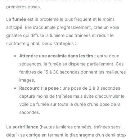
de la lampe vidéo, qui peut être
bureau entièrement en métal garantit une performance fiable
installé sur divers accessoires
premières poses.
sous un usage quotidien
de photographie tels que des
trépieds de lampe, des
La
fumée
est le problème le plus fréquent et le moins
trépieds, des cardans, etc., ou
combiné avec l’adaptateur de
anticipé. Elle s’accumule progressivement, crée un voile
griffe froide équipé installé sur
l’appareil photo, qui peut être
grisâtre qui diffuse la lumière des traînées et réduit le
sélectionné de manière flexible
la méthode de montage pour
contraste global. Deux stratégies :
répondre aux besoins de
différentes prises de vue.
Attendre une accalmie dans les tirs
: entre deux
séquences, la fumée se disperse partiellement. Ces
fenêtres de 15 à 30 secondes donnent les meilleures
images.
Raccourcir la pose
: une pose de 2 à 3 secondes
capture moins de traînées mais évite d’accumuler le
voile de fumée sur toute la durée d’une pose de 8
secondes.
La
surbrillance
(hautes lumières cramées, traînées sans
détail) se corrige en fermant le diaphragme d’un demi-stop