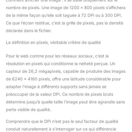
pouvez profiter d’une
pouvez profiter d’une
réalignement automatique du papier qui assure une parfaite
impression à haute vitesse
impression à haute vitesse
nombre de pixels. Une image de 1200 x 800 pixels s’affichera
fluidité du processus d'impression sur tous les types de
constante, avec une
constante, avec une
papier. UN PROCESSUS FLUIDE : passez facilement de la
consommation d’énergie
consommation d’énergie
de la même façon qu’elle soit taguée à 72 DPI ou à 300 DPI.
retouche à l'impression avec le logiciel d'impression et de
considérablement réduite, ce
considérablement réduite, ce
mise en page professionnel intuitif de Canon, Professional
Ce que l’écran restitue, c’est la grille de pixels, pas la densité
qui vous permet d’économiser
qui vous permet d’économiser
Print and Layout, qui vous permet de prendre, de retoucher et
du temps et de l’argent
du temps et de l’argent
d'imprimer vos photos à partir de programmes de
déclarée dans le fichier.
*Consultez le site Web
*Consultez le site Web
photographie populaires pour une expérience tout-en-un, allant
epson.fr/for-home/ecotank
epson.fr/for-home/ecotank
de la retouche à l'impression.
La définition en pixels, véritable critère de qualité
Pour le web comme pour les réseaux sociaux, c’est la
résolution en pixels qui conditionne la netteté perçue. Un
capteur de 26,2 mégapixels, capable de produire des images
de 6240 x 4160 pixels, offre une latitude considérable pour
adapter l’image à différents supports sans jamais se
préoccuper de la valeur DPI. Ce nombre de pixels bruts
détermine jusqu’à quelle taille l’image peut être agrandie sans
perte visible de qualité.
Comprendre que le DPI n’est pas le seul facteur de qualité
conduit naturellement à s’interroger sur ce qui différencie