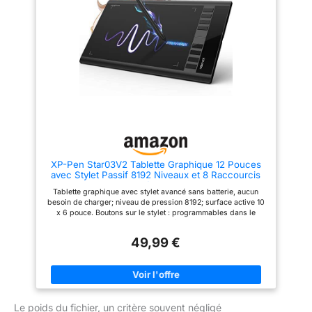
idées créatives personnalisées
pour jouer à des jeux de rythme
Créativité sans obstacles :
comme Osu Stylo passif : le
ExpressKeys, design
stylo sans batterie élimine les
ergonomique et sensibilité à la
inconvénients liés à la charge
pression 4096 assurent un flux
du stylo. 【Pression du stylo
de travail et un contrôle
8192 haut niveau et 4 touches
accélérés, pour les gauchers et
expresses personnalisables】Il
les droitiers
vous fournira un contrôle précis
et une précision à portée de
main, pour apporter des lignes
plus naturelles et améliorer la
performance créative. 4 touches
express personnalisables
peuvent être réglées sur plus
de fonctions que vous le
XP-Pen Star03V2 Tablette Graphique 12 Pouces
souhaitez. Les utiliser pendant
avec Stylet Passif 8192 Niveaux et 8 Raccourcis
le travail améliorera
Pallette Dessin Numérique - Compatible avec
considérablement votre flux de
Tablette graphique avec stylet avancé sans batterie, aucun
Windows Mac Chromebook
travail. Compatibilité ou
besoin de charger; niveau de pression 8192; surface active 10
application : compatible avec
x 6 pouce. Boutons sur le stylet : programmables dans le
Windows 7 ou version ultérieure
panneau de configuration du pilote, économisant vos efforts. 8
et macOS 10.12 ou version
raccourcis sur tablette personnalisables; fonctions par défaut :
ultérieure. Remarque : il n'est
49,99 €
Augmenter l'épaisseur de pinceau, Diminuer l'épaisseur de
pas compatible avec iPad ou
pinceau, Zoom avant, Zoom arrière, annuler, main, Pinceau,
iPhone. Fonctionne avec la
Gomme(basé du clavier américain). La tablette graphique est
plupart des programmes
aussi compatible avec les logiciels d'écriture ou de signature,
artistiques tels que Adobe
comme Microsoft Word(très efficace pour les employés de
Photoshop, Illustrator, Clip
bureau), Pen Commander, Auto Pen Signer qui insèrent des
Studio, Lightroom, Sketchbook
Le poids du fichier, un critère souvent négligé
signatures ou infrographies manuscrites sur des documents.
Pro, Manga Studio,