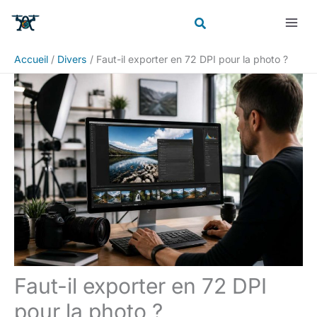
Aller
Rechercher
au
contenu
Accueil
Divers
Faut-il exporter en 72 DPI pour la photo ?
Faut-il exporter en 72 DPI
pour la photo ?