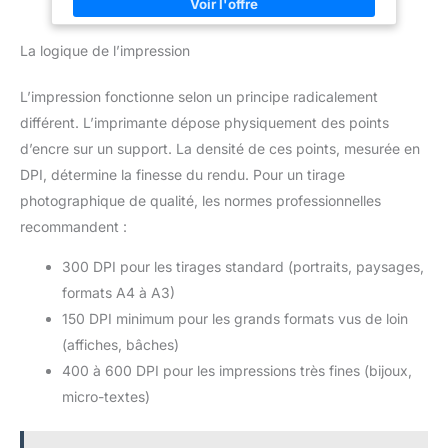
réaction de chaque opération, taux de rafraîchissement élevé
de 180hz(VGA jusqu’à 60 Hz, HDMI jusqu’à 180 Hz), l'image
est lisse et délicate, élimine la sensation de retard, associée à
La logique de l’impression
une vitesse de réponse gtg de 1ms, élimine les traînées
générées par des images en mouvement élevées, l'image du
jeu est fluide et sans kardon, le champ de bataille est sous
L’impression fonctionne selon un principe radicalement
votre contrôle 【Écran à faible lumière bleue et non scintillant】
L'utilisation de la technologie de gradation globale DC, peut
différent. L’imprimante dépose physiquement des points
réaliser un écran non Flash haute brosse, après avoir activé le
mode faible lumière bleue, peut filtrer efficacement la lumière
d’encre sur un support. La densité de ces points, mesurée en
bleue à ondes courtes, l'utilisation prolongée de l'œil reste
confortable. 【Technologie FreeSync】Les écrans de jeu
DPI, détermine la finesse du rendu. Pour un tirage
prenant en charge la technologie FreeSync minimisent la
photographique de qualité, les normes professionnelles
latence d'entrée et réduisent ou éliminent complètement le flou
et les déchirures lors de la lecture de jeux et de vidéos.
recommandent :
【Service après-vente】Nous fournissons un service après-
vente de 12 mois, si vous rencontrez des problèmes lors de
l'utilisation du moniteur, n'hésitez pas à communiquer avec
300 DPI pour les tirages standard (portraits, paysages,
nous.
formats A4 à A3)
150 DPI minimum pour les grands formats vus de loin
(affiches, bâches)
400 à 600 DPI pour les impressions très fines (bijoux,
micro-textes)