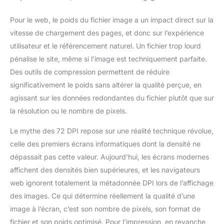
Un prix abordable; pilote facile à installer et compatible avec
CorelPainter, FireAlpaca,
la plupart des systèmes et des logiciels de peinture, y compris
OpenCanvas, Paint Tool Sai2,
Pour le web, le poids du fichier image a un impact direct sur la
: systèmes Windows 10/8/7; Mac OS 10.10 et les versions
Krita et ainsi de suite. Taux de
supérieures; Chrome OS 88.0.4324.109; logiciels de
rapport de 266 PPS + résolution
vitesse de chargement des pages, et donc sur l’expérience
graphisme : Photo-shop, Painter, Paint Tool SAI, Adobe, etc.
de 5080 LPI + hauteur de
lecture du stylo de 10 mm +
utilisateur et le référencement naturel. Un fichier trop lourd
zone active de 16,5 x 10,2 cm :
pénalise le site, même si l’image est techniquement parfaite.
cette taille est plus portable et
légère, facile à transporter dans
Des outils de compression permettent de réduire
le sac d'ordinateur portable au
travail, à l'école et en voyage.
significativement le poids sans altérer la qualité perçue, en
Mais il est également assez
agissant sur les données redondantes du fichier plutôt que sur
grand pour la peinture
numérique, l'écriture
la résolution ou le nombre de pixels.
manuscrite, les jeux et la
conception d'animation, etc.
Design humanisé : 4 pieds en
Le mythe des 72 DPI repose sur une réalité technique révolue,
caoutchouc sont créés pour
garantir la stabilité de la tablette
celle des premiers écrans informatiques dont la densité ne
contre les pantoufles. 【Support
dépassait pas cette valeur. Aujourd’hui, les écrans modernes
gaucher et droitier】-- Réglez
le pivot de 180 degrés à
affichent des densités bien supérieures, et les navigateurs
l'intérieur du pilote GAOMON
pour régler le mode main
web ignorent totalement la métadonnée DPI lors de l’affichage
gauche.
des images. Ce qui détermine réellement la qualité d’une
image à l’écran, c’est son nombre de pixels, son format de
fichier et son poids optimisé. Pour l’impression, en revanche,