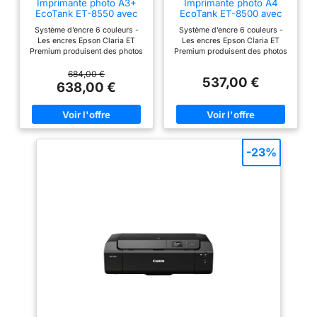
Imprimante photo A3+
Imprimante photo A4
EcoTank ET-8550 avec
EcoTank ET-8500 avec
réservoir d’encre et Wi-Fi
réservoir d’encre et Wi-Fi
Système d’encre 6 couleurs -
Système d’encre 6 couleurs -
Les encres Epson Claria ET
Les encres Epson Claria ET
Premium produisent des photos
Premium produisent des photos
de haute qualité et durables
de haute qualité et durables
jusqu’au format A3+, ainsi que
jusqu’au format A4, ainsi que
684,00 €
537,00 €
des photos en noir et blanc
des photos en noir et blanc
638,00 €
exceptionnelles avec l’encre
exceptionnelles avec l’encre
grise supplémentaire - L’encre
grise supplémentaire - L’encre
pigmentaire noire est idéale
pigmentaire noire est idéale
pour l’impression de textes nets
pour l’impression de textes nets
sur papiers ordinaires Gain de
sur papiers ordinaires Gain de
temps et économies - Cette
temps et économies - Cette
-23%
imprimante économique vous
imprimante économique vous
permet d’imprimer jusqu’à 2
permet d’imprimer jusqu’à 2
300 photos de haute qualité
300 photos de haute qualité
avec un seul jeu de bouteilles
avec un seul jeu de bouteilles
d’encre* - Les bouteilles et les
d’encre* - Les bouteilles et les
réservoirs sont conçus pour être
réservoirs sont conçus pour être
faciles d’utilisation, ce qui vous
faciles d’utilisation, ce qui vous
épargne les difficultés
épargne les difficultés
associées aux autres systèmes
associées aux autres systèmes
de réservoirs d’encre lorsqu’il
de réservoirs d’encre lorsqu’il
est temps de les recharger
est temps de les recharger
Flexibilité moderne - Grâce à sa
Flexibilité moderne - Grâce à sa
connexion Wi-Fi, Wi-Fi Direct et
connexion Wi-Fi, Wi-Fi Direct et
Ethernet, vous pouvez
Ethernet, vous pouvez
facilement intégrer cette
facilement intégrer cette
imprimante à votre installation -
imprimante à votre installation -