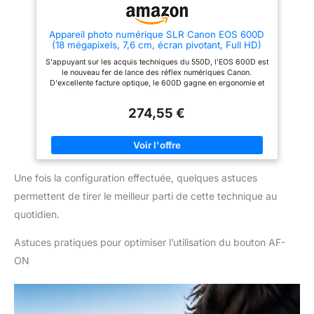
Contenu de la livraison : boîtier
noir EOS 2000D ; EF-S 18-55
mm F3.5-5.6 III ; Å“illeton EF ;
Appareil photo numérique SLR Canon EOS 600D
couvercle de boîtier d'appareil
(18 mégapixels, 7,6 cm, écran pivotant, Full HD)
photo R-F-3 ; sangle EW-400D ;
batterie LP-E10 ; chargeur de
S'appuyant sur les acquis techniques du 550D, l'EOS 600D est
batterie LC-E10E ; cble
le nouveau fer de lance des réflex numériques Canon.
d'alimentation pour chargeur de
D'excellente facture optique, le 600D gagne en ergonomie et
batterie ; cache objectif ;
en confort d'utilisation en s'offrant l'écran articulé du 60D et le
bouchon d'objectif ; instructions
pilotage du flash sans fil. Jouissant d'un héritage sans fausse
(français non garanti). Première
274,55 €
note, le 600D reprend à son compte les principaux atouts de
étape L'objectif ne contient pas
ses prédécesseurs, et c'est là sa force, son intérêt. Une
de stabilisateur
puissante combinaison qui mérite toute notre attention !Lan...
Une fois la configuration effectuée, quelques astuces
permettent de tirer le meilleur parti de cette technique au
quotidien.
Astuces pratiques pour optimiser l’utilisation du bouton AF-
ON