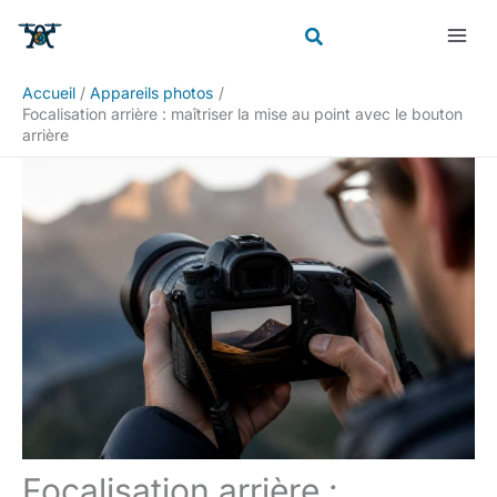
Aller
Rechercher
au
contenu
Accueil
Appareils photos
Focalisation arrière : maîtriser la mise au point avec le bouton
arrière
Focalisation arrière :