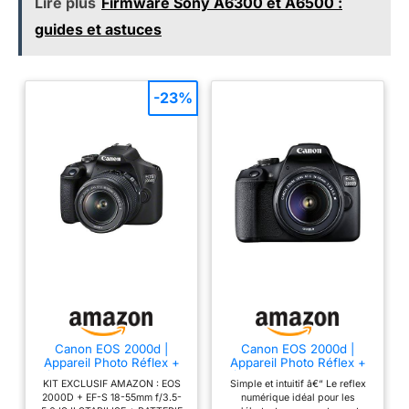
Lire plus
Firmware Sony A6300 et A6500 :
guides et astuces
-23%
Canon EOS 2000d |
Canon EOS 2000d |
Appareil Photo Réflex +
Appareil Photo Réflex +
(APS-C, 24.1 MP, WiFi,
(APS-C, 24.1 MP, WiFi,
KIT EXCLUSIF AMAZON : EOS
Simple et intuitif â€“ Le reflex
Full HD) + 2ème Batterie
Full HD) + Objectif EF-S
2000D + EF-S 18-55mm f/3.5-
numérique idéal pour les
+ Objectif EF-S 18-55mm
18-55mm f/3,5-5,6 DC