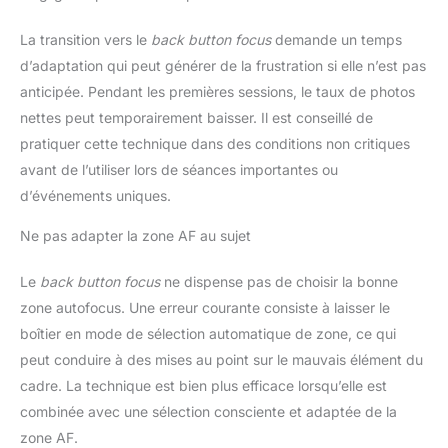
multi-interface Sony, pour des
enregistrements audio
professionnels pour les vidéos
La transition vers le
back button focus
demande un temps
et les diffusions en direct.
d’adaptation qui peut générer de la frustration si elle n’est pas
PARTAGEZ VOTRE CONTENU
AUTOUR DE VOUS Pour une
anticipée. Pendant les premières sessions, le taux de photos
transmission stable des
images, vous pouvez facilement
nettes peut temporairement baisser. Il est conseillé de
vous connecter à votre
smartphone via l'application
pratiquer cette technique dans des conditions non critiques
Creators. Pour les réunions en
avant de l’utiliser lors de séances importantes ou
ligne et le streaming, l'appareil
photo peut être converti en une
d’événements uniques.
webcam 4K de haute qualité.
Connexion à l'iPhone : 1)
Téléchargez l'application Sony
Ne pas adapter la zone AF au sujet
Creators depuis l'App Store. 2)
Activez le Bluetooth et le WiFi
sur l'iPhone et l'appareil photo.
Le
back button focus
ne dispense pas de choisir la bonne
3) Connectez les appareils via
l'application. > Vous pouvez
zone autofocus. Une erreur courante consiste à laisser le
ensuite transférer directement
boîtier en mode de sélection automatique de zone, ce qui
des photos et des vidéos et
contrôler l'appareil photo à
peut conduire à des mises au point sur le mauvais élément du
distance via votre smartphone.
CONTENU DE LA LIVRAISON :
cadre. La technique est bien plus efficace lorsqu’elle est
boîtier ZV-E10, objectif SEL1650
II avec capuchon et pare-soleil,
combinée avec une sélection consciente et adaptée de la
batterie NP-FW50, sans
zone AF.
chargeur (un chargeur USB de