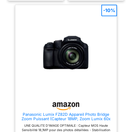
continu jusqu'à 6,5 ips(1) et la
performances de mise au point
vidéo 4K(2) vous permettent
améliorées, c’est le choix idéal
-10%
d'immortaliser facilement des
pour les créateurs de contenu et
instants parfaits. De plus, cet
les vloggers recherchant une
appareil photo numérique est
qualité d’image optimale tout en
doté de la fonction de détection
conservant une mobilité
du visage et de suivi des yeux
maximale. PHOTO ET VIDÉO
et le stabilisateur d'image
REPENSÉES – CRÉATIVITÉ
numérique(3) réduit les
SOUS TOUS LES ANGLES
secousses pour un rendu précis
Enregistrez des vidéos 4K
et net. LA CRÉATIVITÉ À
époustouflantes avec un
PORTÉE DE MAIN : ajoutez
suréchantillonnage 6K pour une
facilement des effets pour
netteté et une clarté maximales,
obtenir des résultats
ou prenez des photos de 24,2
époustouflants avec les filtres
mégapixels avec une
créatifs et la fonction de
profondeur de couleur et de
création assistée. Vous pourrez
détail impressionnante. Le ZV-
ainsi tester divers modes et
E10 offre aux créatifs hybrides
effets de prise de vue, et régler
la flexibilité nécessaire pour
l'éclairage, le flou d'arrière-
passer sans effort d'une
plan et plus encore pour des
narration vidéo dynamique à
photos personnalisées. UNE
une photographie de haute
CONNECTIVITÉ FLUIDE :
qualité, le tout dans un boîtier
utilisez Camera Connect pour
compact et léger. PRÊT POUR
relier votre appareil photo
LA PRISE DE VUE L'objectif
Panasonic Lumix FZ82D Appareil Photo Bridge
hybride Canon EOS R100 à
zoom motorisé 16-50 mm OSS II
Zoom Puissant (Capteur 18MP, Zoom Lumix 60x
votre smartphone pour des
fourni offre une grande
F2.8-5.9, Grand Angle 20mm, Viseur OLED, Ecran
prises de vue à distance et le
polyvalence pour la photo et la
UNE QUALITE D'IMAGE OPTIMALE : Capteur MOS Haute
Tactile, Vidéo 4K, Stabilisation) Noir
transfert de fichiers via le
vidéo. Capturez des scènes
Sensibilité 18,1MP pour des photos détaillées - Stabilisation