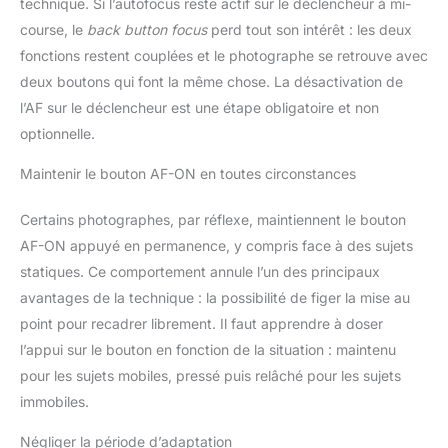
technique. Si l’autofocus reste actif sur le déclencheur à mi-
RETOUCHE Mettez en valeur
vos contenus directement
course, le
back button focus
perd tout son intérêt : les deux
depuis votre caméra grâce aux
styles créatifs et aux profils
fonctions restent couplées et le photographe se retrouve avec
d'image pour les photos et les
vidéos. Que vous recherchiez
deux boutons qui font la même chose. La désactivation de
des teintes
l’AF sur le déclencheur est une étape obligatoire et non
cinématographiques, des
couleurs vives ou une base
optionnelle.
neutre pour un traitement
ultérieur, le ZV-E10 vous aide à
définir votre identité visuelle.
Maintenir le bouton AF-ON en toutes circonstances
Grâce au bouton de flou
d'arrière-plan, vous pouvez
également créer un arrière-plan
Certains photographes, par réflexe, maintiennent le bouton
d'aspect professionnel en un
seul clic. UN SON CLAIR, UNE
AF-ON appuyé en permanence, y compris face à des sujets
IMPRESSION COMPLÈTE –
statiques. Ce comportement annule l’un des principaux
DIRECTEMENT À PARTIR DE
L'APPAREIL PHOTO Enregistrez
avantages de la technique : la possibilité de figer la mise au
un son clair et naturel grâce au
microphone directionnel à 3
point pour recadrer librement. Il faut apprendre à doser
capsules intégré. Parfait pour
les enregistrements vocaux sur
l’appui sur le bouton en fonction de la situation : maintenu
caméra ou les bruits ambiants.
pour les sujets mobiles, pressé puis relâché pour les sujets
Pour les utilisations en extérieur,
vous pouvez ajouter une
immobiles.
bonnette anti-vent ou connecter
un microphone externe via
l'entrée 3,5 mm ou la griffe
Négliger la période d’adaptation