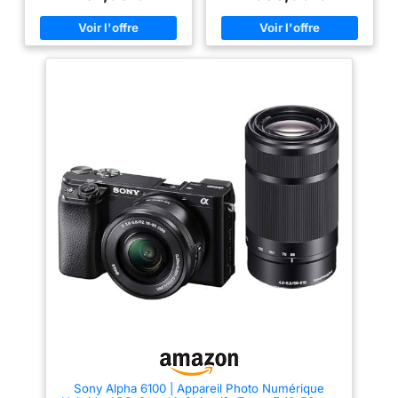
Boutique Canon IMMORTALISEZ
plus dans la Boutique Canon
Bluetooth
CHAQUE INSTANT : la mise au
ACCESSOIRES ESSENTIELS : La
point automatique intelligente
poignée du trépied et le
Dual Pixel, la prise de vue en
microphone facilitent le
continu jusqu'à 6,5 ips(1) et la
tournage, avec plus de stabilité
vidéo 4K(2) vous permettent
et un son plus net HAUTE
d'immortaliser facilement des
RÉSOLUTION - Le capteur de
instants parfaits. De plus, cet
24,2 mégapixels au format
appareil photo numérique est
APS-C vous permet de capturer
doté de la fonction de détection
des photos nettes et détaillées
du visage et de suivi des yeux
avec un flou d'arrière-plan
et le stabilisateur d'image
attrayant ainsi que d'enregistrer
numérique(3) réduit les
des vidéos UHD 4K 30p à
secousses pour un rendu précis
partir du suréchantillonnage
et net. LA CRÉATIVITÉ À
des données du capteur 6K.
PORTÉE DE MAIN : ajoutez
DEEP LEARNING - L'appareil
facilement des effets pour
photo hybride offre un support
obtenir des résultats
optimal pour les tâches
époustouflants avec les filtres
créatives. L'algorithme
créatifs et la fonction de
d'apprentissage en profondeur
création assistée. Vous pourrez
détecte les personnes, les
ainsi tester divers modes et
animaux et les véhicules pour
effets de prise de vue, et régler
se concentrer rapidement sur
l'éclairage, le flou d'arrière-
les sujets et suivre avec
plan et plus encore pour des
précision la mise au point
photos personnalisées. UNE
lorsqu'ils se déplacent.
CONNECTIVITÉ FLUIDE :
ASSISTANT CREATIF :
utilisez Camera Connect pour
l'assistant d'enregistrement
relier votre appareil photo
créatif sélectionne
Sony Alpha 6100 | Appareil Photo Numérique
hybride Canon EOS R100 à
automatiquement les