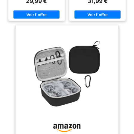
29,99 €
31,99 €
rigide parfaitement moulée, elle
double couche, coupe de
est résistante à la pression, à
précision moulée en une seule
l’usure et aux éclaboussures,
pièce pour DJI mini 4K/mini 2
l’intérieur à double couche est
se et accessoires pour une
amortissant, doux et anti-
protection complète. Protection
rayures, offrant une protection
complète : fabriqué en cuir
optimale à votre drone pour DJI
synthétique unique, offre une
Neo 2 et à ses accessoires
protection complète pour le
pendant le transport. Modèles
drone DJI Mini 4K/Mini 2 SE et
compatibles: La mallette a été
autres accessoires. y compris
pensée pour accueillir
la batterie de vol intelligente et
parfaitement le drone pour DJI
le contrôleur contre les
Neo 2 et l’ensemble de ses
dommages et les rayures
accessoires : le drone, la
pendant le transport et le
radiocommande RC-N3, la
stockage. Grande capacité : le
station de charge (jusqu’à 3
compartiment a été
batteries), le chargeur portable,
spécialement conçu pour les
les batteries supplémentaires,
télécommandes RC-N1C. Pas
ainsi qu’une grande poche
besoin de retirer les joysticks
zippée dédiée aux tournevis,
pour un stockage rapide Il peut
vis de rechange, hélices Neo 2
stocker dji mini 4K/mini 2 se,
et protections d’hélices. Design
télécommande DJI RC-N1C,
vedette: Étui Case pour DJI Neo
batterie de vol intelligente,
2 Son format compact permet
hélice, câble/adaptateur
de la glisser aisément dans un
d'alimentation, manette de
sac à dos ou un sac de voyage,
commande et autres
la poignée antidérapante et la
accessoires. Facile à
bandoulière fournie
transporter : ce sac de transport
garantissent un transport
est résistant à la pluie, à l'usure,
confortable, la fermeture éclair
aux rayures, et avec une