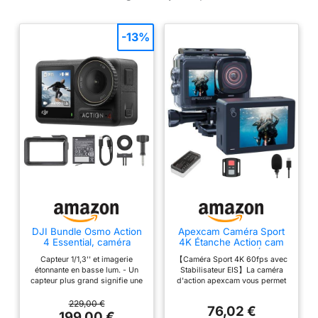
-13%
DJI Bundle Osmo Action
Apexcam Caméra Sport
4 Essential, caméra
4K Étanche Action cam
d’Action 4K/120 IPS
WiFi EIS Double Écran
Capteur 1/1,3'' et imagerie
【Caméra Sport 4K 60fps avec
Tactile
étonnante en basse lum. - Un
Stabilisateur EIS】La caméra
capteur plus grand signifie une
d'action apexcam vous permet
meilleure qual. d’image, pour un
de capturer chaque moment
rendu optimal de séquences
avec une résolution 4K/60 fps
229,00 €
76,02 €
avec la cam. d’action 4K, à tout
et photos 48 MP. La
199,00 €