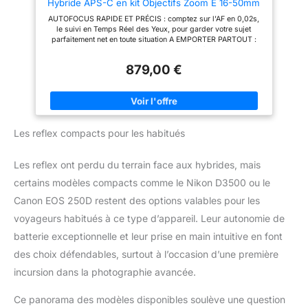
Hybride APS-C en kit Objectifs Zoom E 16-50mm
votre smartphone pour des
paramètres idéaux pour
f/3.5-5.6 PZ OSS et E 55-210mm f/4.5-6.3 OSS
prises de vue à distance et le
différentes scènes. Idéal pour
AUTOFOCUS RAPIDE ET PRÉCIS : comptez sur l'AF en 0,02s,
(AF en 0.02s, Suivi des Yeux, Vidéo 4K, Ecran
transfert de fichiers via le
les vlogs, les voyages, les
le suivi en Temps Réel des Yeux, pour garder votre sujet
Selfie Vlogging)
Bluetooth et le Wi-Fi pour
reportages et les événements.
parfaitement net en toute situation A EMPORTER PARTOUT :
partager vos contenus
Grâce à sa conception ultra compacte et légère, l'A6100 est
facilement avec vos proches.
idéal pour les voyage et en photo et en vidéo SAISIR LES
COMPACT ET FACILE À
879,00 €
MOMENTS DÉCISIFS : Jusqu'à 11 images/seconde en continu
UTILISER : l'EOS R100 combine
avec suivi AF/AE CAPTUREZ LES ANGLES CRÉATIFS : cadrez
une interface conviviale, des
facilement votre sujet lors d'une prise de vue au raz du sol ou
commandes tactiles et un viseur
audessus des têtes avec l'écran arrière inclinable Selfie IDEAL
électronique (EVF) haute
POUR ALLER PLUS LOIN : les amateurs qui veulent un objectif
résolution dans un boîtier
compact de tous les jours (Sony E 16-50mm) et un zoom
compact pour des prises de
Les reflex compacts pour les habitués
supplémentaire (Sony E 55-210mm) pour photographier et
vue confortables en
filmer le sport et la nature
déplacement. Profitez de sa
polyvalence grâce à sa monture
Les reflex ont perdu du terrain face aux hybrides, mais
RF offrant la possibilité
d'utiliser aussi bien des
certains modèles compacts comme le Nikon D3500 ou le
objectifs RF que EF.
Canon EOS 250D restent des options valables pour les
voyageurs habitués à ce type d’appareil. Leur autonomie de
batterie exceptionnelle et leur prise en main intuitive en font
des choix défendables, surtout à l’occasion d’une première
incursion dans la photographie avancée.
Ce panorama des modèles disponibles soulève une question