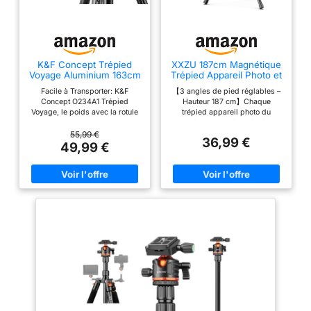
K&F Concept Trépied
XXZU 187cm Magnétique
Voyage Aluminium 163cm
Trépied Appareil Photo et
avec Rotule 360°
Telephone avec
Facile à Transporter: K&F
【3 angles de pied réglables –
Télécommande
Concept O234A1 Trépied
Hauteur 187 cm】Chaque
Voyage, le poids avec la rotule
trépied appareil photo du
ball inclus est 1.15 KG, a taille
trépied peut être réglé
pliable n'est que de 39cm. Très
individuellement en angle et en
55,99 €
36,99 €
léger et compact, il se glisse
hauteur, avec 3 options d'angle
49,99 €
facilement dans un sac de
disponibles, offrant une
transport, c'est un choix idéal
stabilité exceptionnelle même
pour voyager. Livré avec un
sur les surfaces irrégulières. Ce
support de téléphone. Stable &
trépied smartphone atteint une
Durable: Le trépied appareil
hauteur maximale de 187 cm,
photo tube fait d'alliage
s'adaptant parfaitement à
d'aluminium de magnésium de
différents besoins de hauteur.
haute qualité,4 segments de
【Fixation magnétique
trépied voyage pour un maintien
puissante – Compatible avec
stable de l'appareil photo.Un
tous les smartphones】Ce
crochet de ressort pour
trepied pour iphone est livré
accrocher le poids
avec un support de téléphone
supplémentaire,ce qui
magnétique. La puissante force
augmente encore la stabilité du
magnétique de 4500 Gauss
trépied professionnel. Hauteur
assure une connexion stable du
Réglable: Grâce aux verrous à
téléphone, et il est parfaitement