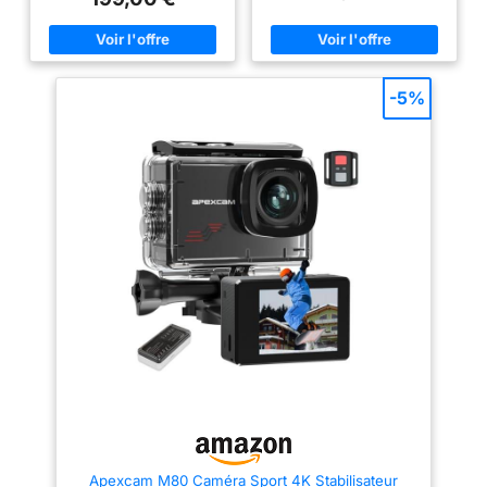
moment/endroit. Suppression
stabilisation électronique EIS
efficace du bruit d’img en faible
assure des vidéos fluides et
lumin Performance de couleur
des couleurs éclatantes. Avec la
D-Log M 10 bits - Facilite le
fonction LDC, il vous offre des
post-traitement et évite la perte
couleurs assez riches et des
de clarté et de détails.
mouvements fluides, capturez
-5%
L’étalonnage des couleurs et le
toutes les merveilles du monde
post-traitement s’en trouvent
dans une résolution fantastique.
facilités lors du montage des
【Caméra Sous Marine
séquences filmées avec une
Plongeé】Équipé d’un boîtier
caméra d’action 4K Résistance
étanche amélioré, cette caméra
au froid et batterie prolongée :
étanche peut plonger jusqu’à 40
l’utilisation prolongée de la
m de profondeur, résister aux
caméra en milieux extrêmes est
conditions les plus extrêmes et
un jeu d’enfant. Résistance au
capturer avec une netteté
froid max. de -20° C.
exceptionnelle tous les détails
Fonctionnement facile de la
fascinants de vos aventures
caméra d’action. Enregistrez
aquatiques. 【Double écran
jusqu’à 150 min dans le froid. 2
innovant et écran tactile】Avec
heures et demie dans de
cette caméra sport, vous
nombreuses conditions 4K/120
pouvez changer facilement de
ips et FOV ultra large de 155° -
l’écran arrière à l’écran avant
Garantissent des séquences HD
selon vos besoins. L’écran
dans un FOV important pour des
tactile offre une image claire et
clichés de type caméra de sport
nette pour prévisualiser vos
4K captivant et en FPV. Réalisez
vidéos et photos en toute
des prises de vue au ralenti
simplicité. 【Modes de Prise de
claires et cohérentes lors
Vue Multiples et WIFI】La
d’activités sportives Démontage
caméra de sport offre plusieurs
Apexcam M80 Caméra Sport 4K Stabilisateur
rapide mag. & vidéo verticale
fonctions pratiques telles que