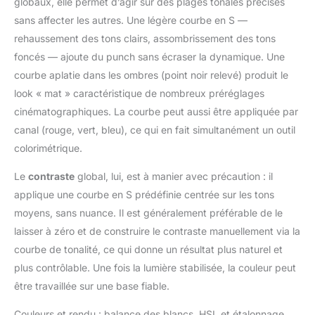
globaux, elle permet d’agir sur des plages tonales précises
sans affecter les autres. Une légère courbe en S —
rehaussement des tons clairs, assombrissement des tons
foncés — ajoute du punch sans écraser la dynamique. Une
courbe aplatie dans les ombres (point noir relevé) produit le
look « mat » caractéristique de nombreux préréglages
cinématographiques. La courbe peut aussi être appliquée par
canal (rouge, vert, bleu), ce qui en fait simultanément un outil
colorimétrique.
Le
contraste
global, lui, est à manier avec précaution : il
applique une courbe en S prédéfinie centrée sur les tons
moyens, sans nuance. Il est généralement préférable de le
laisser à zéro et de construire le contraste manuellement via la
courbe de tonalité, ce qui donne un résultat plus naturel et
plus contrôlable. Une fois la lumière stabilisée, la couleur peut
être travaillée sur une base fiable.
Couleurs et rendu : balance des blancs, HSL et étalonnage