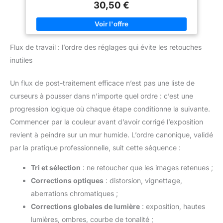
allant jusqu'à 90 Mo/s Parfaite pour la réalisation de vidéos
30,50 €
précieuses données et une
UHD 4K et une photographie en mode rafale séquentielle
tranquillité d'esprit dans divers
Enregistrez des vidéos ininterrompues avec une Classe de
scénarios. 【ADAPTATEUR
vitesse UHS 3 (U3) et une Classe de vitesse vidéo 30 (V30)
BONUS】 Chaque Carte
Conçue et testée en conditions extrêmes ; résiste aux
Mémoire est fournie avec un
températures extrêmes, à l'eau, aux chocs et aux rayons X
adaptateur, ce qui améliore la
Flux de travail : l’ordre des réglages qui évite les retouches
Vitesses de capture allant jusqu'à 140 Mo/s
compatibilité et facilite l'accès
et le transfert de données sur un
inutiles
plus large éventail d'appareils.
Un flux de post-traitement efficace n’est pas une liste de
curseurs à pousser dans n’importe quel ordre : c’est une
progression logique où chaque étape conditionne la suivante.
Commencer par la couleur avant d’avoir corrigé l’exposition
revient à peindre sur un mur humide. L’ordre canonique, validé
par la pratique professionnelle, suit cette séquence :
Tri et sélection
: ne retoucher que les images retenues ;
Corrections optiques
: distorsion, vignettage,
aberrations chromatiques ;
Corrections globales de lumière
: exposition, hautes
lumières, ombres, courbe de tonalité ;