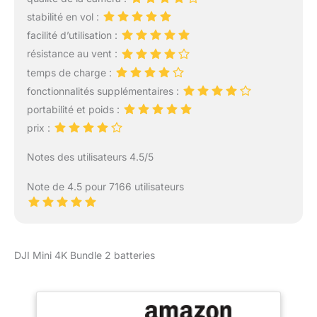
soleil aux scènes de nuit.
stabilité en vol :
La nacelle à 3 axes
facilité d’utilisation :
garantit une stabilité
résistance au vent :
parfaite pour des
séquences dignes du
temps de charge :
grand écran. Résistance
fonctionnalités supplémentaires :
au vent de 38 km/h
portabilité et poids :
(niveau 5) - Les moteurs
prix :
sans balais améliorent la
puissance et permettent
Notes des utilisateurs 4.5/5
un décollage à des
altitudes allant jusqu’à 4
Note de 4.5 pour 7166 utilisateurs
000 mètres. En outre, la
portée de transmission
peut atteindre jusqu’à 10
km[2]. Création continue
grâce à une autonomie
DJI Mini 4K Bundle 2 batteries
prolongée - Choisissez
parmi trois packs : une
batterie (31 min), deux
batteries (62 min) ou