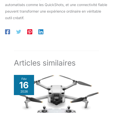
et réglementations
automatisés comme les QuickShots, et une connectivité fiable
locales en vigueur avant
peuvent transformer une expérience ordinaire en véritable
de piloter votre drone.
outil créatif.
Articles similaires
Fév
16
2026