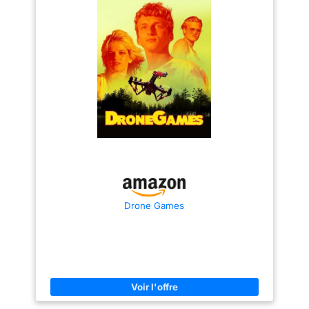
[3]. Dites adieu à l’anxiété
liée à la batterie. Simple
d’utilisation et sûr - DJI
Mini 4K prend en charge
le décollage/atterrissage
en un clic, le retour au
point de départ (RTH)
automatique par GPS, le
vol stationnaire stable et
un pilotage simplifié idéal
pour les débutants. Des
ressources
d’apprentissage
supplémentaires
intégrées à l’application
Drone Games
facilitent la maîtrise
rapide du vol. Boostez
votre créativité avec des
QuickShots intelligents -
En quelques clics, Mini
4K réalise
automatiquement des