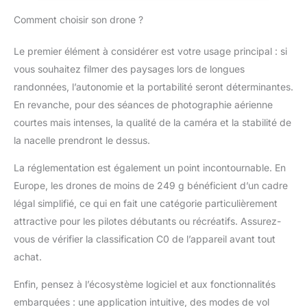
vidéos de niveau
Comment choisir son drone ?
professionnel grâce aux
modes Spirale, Dronie,
Le premier élément à considérer est votre usage principal : si
Fusée, Cercle et
Boomerang. Comprend
vous souhaitez filmer des paysages lors de longues
DJI Mini 4K, 2 batteries,
randonnées, l’autonomie et la portabilité seront déterminantes.
radiocommande DJI RC-
En revanche, pour des séances de photographie aérienne
N1C, sac à bandoulière,
courtes mais intenses, la qualité de la caméra et la stabilité de
attaches-hélices, hélices
de rechange, et plus
la nacelle prendront le dessus.
encore, pour voler plus
La réglementation est également un point incontournable. En
longtemps et capturer
davantage. Remarques :
Europe, les drones de moins de 249 g bénéficient d’un cadre
la réglementation relative
légal simplifié, ce qui en fait une catégorie particulièrement
aux drones peut varier
attractive pour les pilotes débutants ou récréatifs. Assurez-
en fonction de
vous de vérifier la classification C0 de l’appareil avant tout
l’utilisation que vous en
faites. Pour votre
achat.
sécurité, veillez à
consulter et à respecter
Enfin, pensez à l’écosystème logiciel et aux fonctionnalités
scrupuleusement les lois
embarquées : une application intuitive, des modes de vol