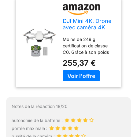
DJI Mini 4K, Drone
avec caméra 4K
UHD, moins de 249
Moins de 249 g,
g
certification de classe
C0. Grâce à son poids
ultra-léger, Mini 4K est
255,37 €
autorisé à voler dans les
catégories A1 et A3. Les
opérateurs ne sont pas
tenus de passer des
tests. Vidéos 4K ultra-
HD et nacelle à 3 axes
pour des images
Notes de la rédaction 18/20
cinématographiques -
Capturez des moments
autonomie de la batterie :
saisissants dans toutes
portée maximale :
les conditions de
luminosité, des levers de
qualité de la caméra :