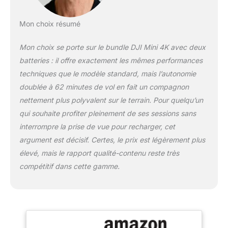
un décollage à des
altitudes allant jusqu’à 4
Mon choix résumé
000 mètres. En outre, la
portée de transmission
peut atteindre jusqu’à 10
Mon choix se porte sur le bundle DJI Mini 4K avec deux
km[2]. Création continue
batteries : il offre exactement les mêmes performances
grâce à une autonomie
techniques que le modèle standard, mais l’autonomie
prolongée - Choisissez
doublée à 62 minutes de vol en fait un compagnon
parmi trois packs : une
batterie (31 min), deux
nettement plus polyvalent sur le terrain. Pour quelqu’un
batteries (62 min) ou
qui souhaite profiter pleinement de ses sessions sans
trois batteries (93 min)
interrompre la prise de vue pour recharger, cet
[3]. Dites adieu à l’anxiété
argument est décisif. Certes, le prix est légèrement plus
liée à la batterie. Simple
élevé, mais le rapport qualité-contenu reste très
d’utilisation et sûr - DJI
Mini 4K prend en charge
compétitif dans cette gamme.
le décollage/atterrissage
en un clic, le retour au
point de départ (RTH)
automatique par GPS, le
vol stationnaire stable et