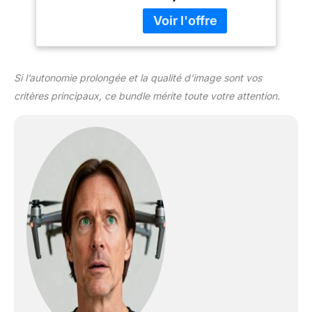
et réglementations
catégories A1 et A3. Les
locales en vigueur avant
opérateurs ne sont pas
de piloter votre drone.
tenus de passer des
tests. Vidéos 4K ultra-
HD et nacelle à 3 axes
Si l’autonomie prolongée et la qualité d’image sont vos
pour des images
critères principaux, ce bundle mérite toute votre attention.
cinématographiques -
Capturez des moments
saisissants dans toutes
les conditions de
luminosité, des levers de
soleil aux scènes de nuit.
La nacelle à 3 axes
garantit une stabilité
parfaite pour des
séquences dignes du
grand écran. Résistance
au vent de 38 km/h
(niveau 5) - Les moteurs
sans balais améliorent la
puissance et permettent