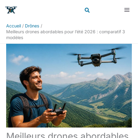
Aller
Rechercher
au
contenu
Accueil
Drônes
Meilleurs drones abordables pour l’été 2026 : comparatif 3
modèles
Meilleurs drones abordables