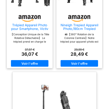
Trépied Appareil Photo
Nineigh Trepied Appareil
pour Smartphone, Victiv
Photo,190cm Trepied
185cm Trépied Caméra
Smartphone
【Conception Unique de la Tête
📸【360° Rotation de la
Rotative Détachable】 Le
Colonne Centrale】Notre
trépied prend en charge le
trépied pour appareil photo est
panoramique à 360 °, le
équipé d'une colonne centrale
mouvement vertical à 180 °
amovible, qui peut être utilisée
37,97 €
29,99 €
(dévissez la poignée dans le
pour la photographie aérienne
36,07 €
28,49 €
sens inverse des aiguilles
horizontale et permet une
d'une montre) et la prise de vue
rotation de 360°. Il peut
latérale à 90 °. La tête rotative à
également être inversé pour la
trois voies peut être démontée
macrophotographie. Il vous aide
et remplacée par une tête
à prendre des photos ou des
sphérique, une tête fluide, une
vidéos parfaites 📸【Three-Way
poignée pistolet, etc.Laissez-
Panoramic Head】Avec une tête
vous expérimenter une variété
panoramique ergonomique à 3
d'effets et de scènes de prise
voies, notre trépied prend en
de vue. 【Facile et Portable】
charge une rotation horizontale
Le trépied pèse 1,4 kg (3,1 lb),
de 360° et une inclinaison de
Conception améliorée à 3
270° vers le haut et vers le bas,
éponges pour plus de confort
0° à 90° pour le changement
lors du transport d'un trépied.
d'angle horizontal/vertical,
Les pieds de colonne à 5
assurant une excellente stabilité