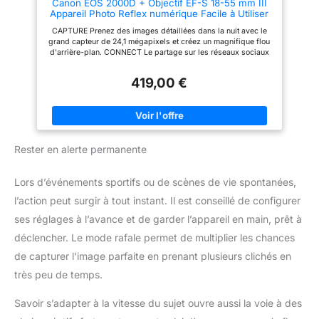
Canon EOS 2000D + Objectif EF-S 18-55 mm III
couvercle de boîtier d'appareil
Appareil Photo Reflex numérique Facile à Utiliser
photo R-F-3 ; sangle EW-400D ;
avec Un Objectif Polyvalent, idéal pour Les
batterie LP-E10 ; chargeur de
CAPTURE Prenez des images détaillées dans la nuit avec le
Portraits et Les paysages
batterie LC-E10E ; cble
grand capteur de 24,1 mégapixels et créez un magnifique flou
d'alimentation pour chargeur de
d'arrière-plan. CONNECT Le partage sur les réseaux sociaux
batterie ; cache objectif ;
et la prise de vue à distance sont un jeu d'enfant grâce au Wi-
bouchon d'objectif ; instructions
Fi, au NFC et à l'application Canon Camera Connect. KIT
(français non garanti). Première
419,00 €
APPAREIL PHOTO L'appareil photo est associé à un objectif
étape L'objectif ne contient pas
EF-S 18-55 mm f/3,5-5,6 III qui est un objectif zoom standard
de stabilisateur
de haute qualité adapté à la photographie générale. PRÉCIS
Capturez l'instant exactement tel que vous vous en souvenez
grâce à la mise au point automatique précise, à 3,0 ips et au
traitement DIGIC 4+. CRÉER Profitez de la prise de vue guidée
Rester en alerte permanente
en direct avec le mode Creative Auto. Ajoutez des finitions
uniques avec les filtres créatifs.
Lors d’événements sportifs ou de scènes de vie spontanées,
l’action peut surgir à tout instant. Il est conseillé de configurer
ses réglages à l’avance et de garder l’appareil en main, prêt à
déclencher. Le mode rafale permet de multiplier les chances
de capturer l’image parfaite en prenant plusieurs clichés en
très peu de temps.
Savoir s’adapter à la vitesse du sujet ouvre aussi la voie à des