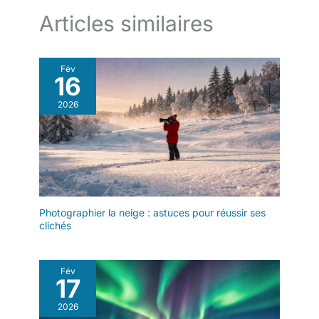
meilleure expérience
Articles similaires
d'utilisation, nous vous offrons
un service de remboursement
de 12 mois.
Fév
16
2026
Photographier la neige : astuces pour réussir ses
clichés
Fév
17
2026