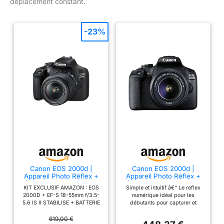
déplacement constant.
-23%
Canon EOS 2000d |
Canon EOS 2000d |
Appareil Photo Réflex +
Appareil Photo Réflex +
(APS-C, 24.1 MP, WiFi,
(APS-C, 24.1 MP, WiFi,
KIT EXCLUSIF AMAZON : EOS
Simple et intuitif â€“ Le reflex
Full HD) + 2ème Batterie
Full HD) + Objectif EF-S
2000D + EF-S 18-55mm f/3.5-
numérique idéal pour les
+ Objectif EF-S 18-55mm
18-55mm f/3,5-5,6 DC
5.6 IS II STABILISE + BATTERIE
débutants pour capturer et
f/3,5-5,6 is II stabilisé -
III, Noir
Mégapixel: 24, 1 MP Type de
partager des souvenirs avec un
Amazon Exclusive Noir
capteur: CMOS Résolution
flou d'arrière-plan attrayant
619,00 €