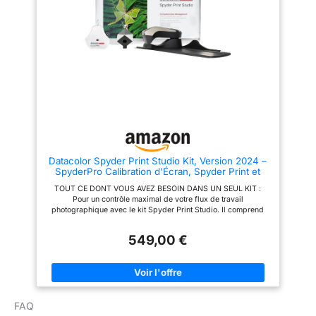
chairs, ombres et lumières.
optimiser et harmoniser tout flux
Chaque détail compte pour
de travail. Obtenez les
créer des images qui traduisent
informations de couleur les plus
avec justesse votre vision
précises et complètes dans un
artistique COMPATIBILITÉ
coup d'œil . Notre carte de
ETENDU : L’outil de calibration
couleurs est la plus complète à
des couleurs et son logiciel
ce jour SPYDER CHECKR
permettent de régler la
PHOTO : Adaptez votre flux de
luminosité, le point blanc et les
travail hybride photo/vidéo
courbes gamma pour calibrer
avec 4 cartes référence ultra-
avec précision les écrans
mates de 62 couleurs incluant
OLED, Mini-LED, XDR, Liquid
24 tons et 6 tons chair, 24
Retina, LED et LCD sur PC
échelles de gris, 2 grandes
portable ou de bureau
échelles de gris, 3 ajustements
CALIBRATION RAPIDE ET
de blanc et 3 ajustements de
Datacolor Spyder Print Studio Kit, Version 2024 –
FACILE : Après installation du
noir SPYDER CUBE: Une
SpyderPro Calibration d'Écran, Spyder Print et
logiciel Spyder, suivez les
correction précise des tons
Spyder Cube – Kit de Gestion des Couleurs pour
étapes pour une calibration en
d'ombre et de lumière. Plus
TOUT CE DONT VOUS AVEZ BESOIN DANS UN SEUL KIT :
la Photographie
90 secondes. Pour une
qu'une carte de niveaux de gris,
Pour un contrôle maximal de votre flux de travail
précision constante des
Spyder Cube définit un
photographique avec le kit Spyder Print Studio. Il comprend
couleurs, calibrez votre écran
véritable point noir ainsi que
Spyder Print, SpyderPro et Spyder Cube, fournis dans une
avant chaque séance de
votre source de lumière
mallette métallique résistante SPYDER PRINT : Obtenez les
traitement d'image
principale pour une correction
549,00 €
résultats couleur les plus précis. Spyder Print vous permet de
précise de la balance des
créer un profil personnalisé pour chaque type de papier et
blancs
d'encre. Obtenez un calibrage précis tout en optimisant les
performances de votre imprimante SPYDER PRO - Obtenez des
couleurs fidèles à la réalité et une capture de détails fins.
SpyderPro vous permet d’étalonner facilement votre moniteur
FAQ
en seulement 90 secondes. Commencez votre montage avec
des couleurs de départ neutres SPYDER CUBE: Une correction