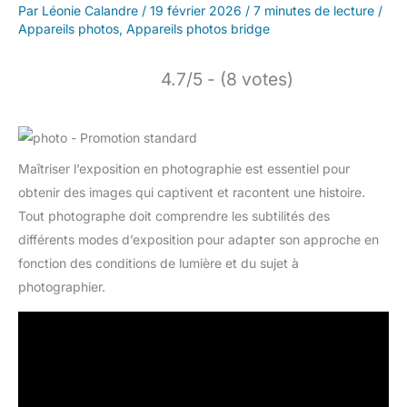
Par
Léonie Calandre
/
19 février 2026
/
7 minutes de lecture
/
Appareils photos
,
Appareils photos bridge
4.7/5 - (8 votes)
Maîtriser l’exposition en photographie est essentiel pour
obtenir des images qui captivent et racontent une histoire.
Tout photographe doit comprendre les subtilités des
différents modes d’exposition pour adapter son approche en
fonction des conditions de lumière et du sujet à
photographier.