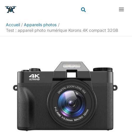
Aller
Rechercher
au
contenu
Accueil
Appareils photos
Test : appareil photo numérique Korons 4K compact 32GB