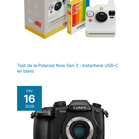
mémoire de 32 Go et deux
batteries rechargeables de
1050 mAh, vous permettant de
commencer à capturer des
moments immédiatement et de
profiter d’un temps de prise de
vue prolongé. Pour toute
question, notre service client
répond sous 24 heures
Test de la Polaroid Now Gen 3 : instantané USB-C
en blanc
Fév
16
2026