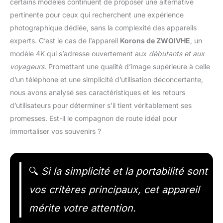
certains modèles continuent de proposer une alternative
pertinente pour ceux qui recherchent une expérience
photographique dédiée, sans la complexité des appareils
experts. C’est le cas de l’appareil
Korons de ZWOIVHE
, un
modèle 4K qui s’adresse ouvertement aux
débutants et aux
voyageurs
. Promettant une qualité d’image supérieure à celle
d’un téléphone et une simplicité d’utilisation déconcertante,
nous avons analysé ses caractéristiques et les retours
d’utilisateurs pour déterminer s’il tient véritablement ses
promesses. Est-il le compagnon de route idéal pour
immortaliser vos souvenirs ?
🔍
Si la simplicité et la portabilité sont
vos critères principaux, cet appareil
mérite votre attention.