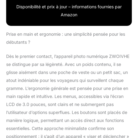
Disponibilité et prix à jour – informations fournies par
Amazon
Prise en main et ergonomie : une simplicité pensée pour les
débutants ?
Dès le premier contact, l’appareil photo numérique ZWOIVHE
se distingue par sa légèreté. Avec un poids contenu, il se
glisse aisément dans une poche de veste ou un petit sac, un
atout indéniable pour les voyageurs qui surveillent chaque
gramme. L’ergonomie générale est pensée pour une prise en
main rapide et intuitive. Les menus, accessibles via l’écran
LCD de 3.0 pouces, sont clairs et ne submergent pas
l’utilisateur d’options superflues. Les boutons sont placés de
manière logique, permettant un accès direct aux fonctions
essentielles. Cette approche minimaliste confirme son
positionnement : il s’agit d’un appareil « viser et déclencher »