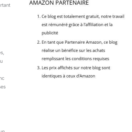
rtant
s,
ou
onc
ses
 un