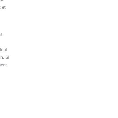
 et
es
lcul
n. Si
ment