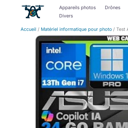
Aller
Appareils photos
Drônes
au
Divers
contenu
Accueil
Matériel informatique pour photo
Test 