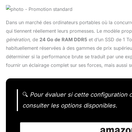
Dans un marché des ordinateurs portables où la concurrenc
qui tiennent réellement leurs promesses. Le modèle pr
génération
, de
24 Go de RAM DDR5
et d’un SSD de 1 To,
habituellement réservées à des gammes de prix supérieur
déterminer si la performance brute se traduit par une expé
fournir un éclairage complet sur ses forces, mais aussi su
🔍
Pour évaluer si cette configuration c
consulter les options disponibles.