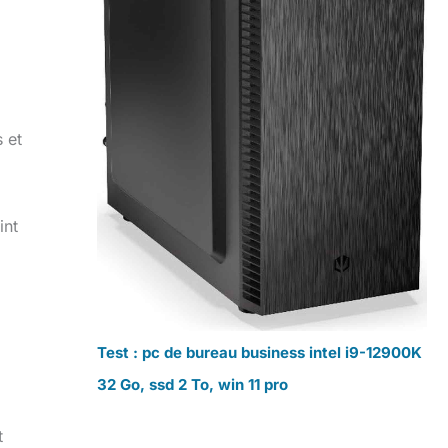
 et
int
Test : pc de bureau business intel i9-12900K
32 Go, ssd 2 To, win 11 pro
t