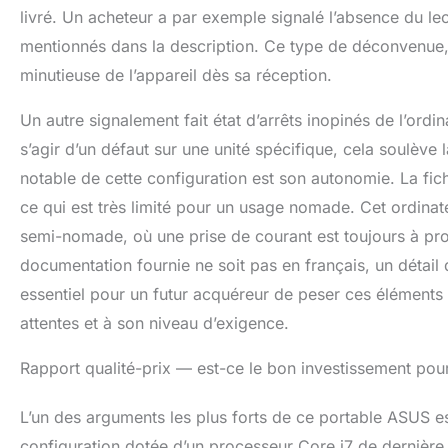
livré. Un acheteur a par exemple signalé l’absence du le
mentionnés dans la description. Ce type de déconvenue, b
minutieuse de l’appareil dès sa réception.
Un autre signalement fait état d’arrêts inopinés de l’ordin
s’agir d’un défaut sur une unité spécifique, cela soulève l
notable de cette configuration est son autonomie. La f
ce qui est très limité pour un usage nomade. Cet ordinat
semi-nomade, où une prise de courant est toujours à proxi
documentation fournie ne soit pas en français, un détail 
essentiel pour un futur acquéreur de peser ces éléments
attentes et à son niveau d’exigence.
Rapport qualité-prix — est-ce le bon investissement pou
L’un des arguments les plus forts de ce portable ASUS es
configuration dotée d’un processeur Core i7 de dernièr