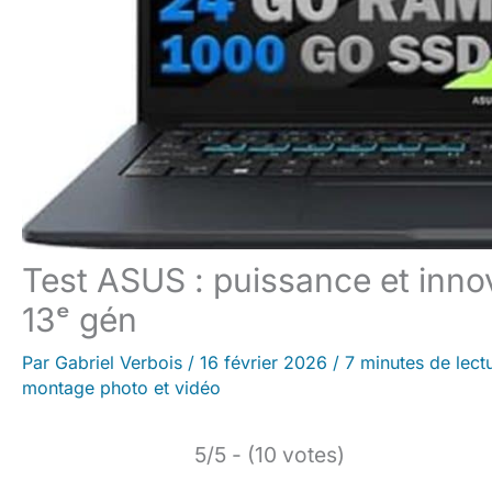
Test ASUS : puissance et innov
13ᵉ gén
Par
Gabriel Verbois
/
16 février 2026
/
7 minutes de lect
montage photo et vidéo
5/5 - (10 votes)