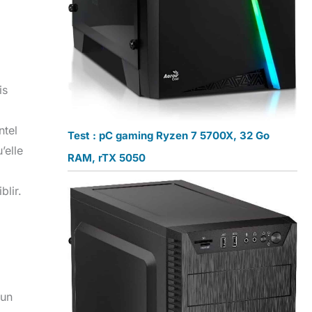
is
ntel
Test : pC gaming Ryzen 7 5700X, 32 Go
’elle
RAM, rTX 5050
blir.
 un