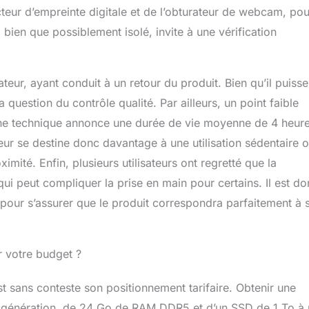
cteur d’empreinte digitale et de l’obturateur de webcam, pou
ien que possiblement isolé, invite à une vérification
ateur, ayant conduit à un retour du produit. Bien qu’il puisse
a question du contrôle qualité. Par ailleurs, un point faible
iche technique annonce une durée de vie moyenne de 4 heure
eur se destine donc davantage à une utilisation sédentaire 
mité. Enfin, plusieurs utilisateurs ont regretté que la
qui peut compliquer la prise en main pour certains. Il est d
 pour s’assurer que le produit correspondra parfaitement à 
r votre budget ?
t sans conteste son positionnement tarifaire. Obtenir une
e génération, de 24 Go de RAM DDR5 et d’un SSD de 1 To à