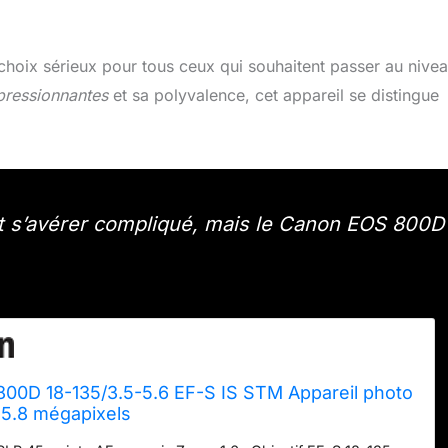
oix sérieux pour tous ceux qui souhaitent passer au nive
pressionnantes
et sa polyvalence, cet appareil se distingue
t s’avérer compliqué, mais le Canon EOS 800D
00D 18-135/3.5-5.6 EF-S IS STM Appareil photo
5.8 mégapixels