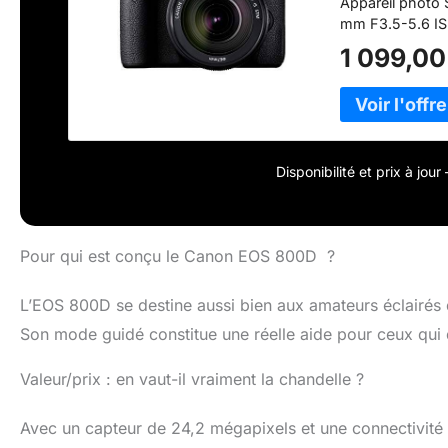
Appareil photo 
mm F3.5-5.6 IS
1 099,00
Disponibilité et prix à jou
Pour qui est conçu le Canon EOS 800D ?
L’EOS 800D se destine aussi bien aux amateurs éclairés
Son mode guidé constitue une réelle aide pour ceux qui dé
Valeur/prix : en vaut-il vraiment la chandelle ?
Avec un capteur de 24,2 mégapixels et une connectivité 