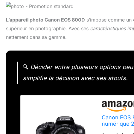
L’appareil photo Canon EOS 800D
s’impose comme un ch
supérieur en photographie. Avec ses
caractéristiques im
nettement dans sa gamme.
🔍
Décider entre plusieurs options peu
simplifie la décision avec ses atouts.
Canon EOS 8
numérique 2