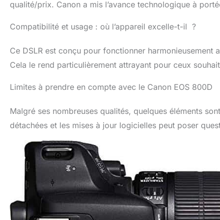
qualité/prix. Canon a mis l’avance technologique à porté
Compatibilité et usage : où l’appareil excelle-t-il ?
Ce DSLR est conçu pour fonctionner harmonieusement avec
Cela le rend particulièrement attrayant pour ceux souhait
Limites à prendre en compte avec le Canon EOS 800D
Malgré ses nombreuses qualités, quelques éléments sont à
détachées et les mises à jour logicielles peut poser quest