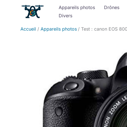
Aller
Appareils photos
Drônes
au
Divers
contenu
Accueil
Appareils photos
Test : canon EOS 800