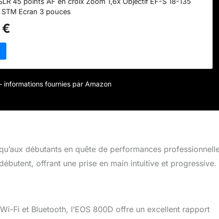
SLR 45 points AF en croix Zoom 1,6x Objectif EF-S 18-135
 STM Ecran 3 pouces
 €
r – informations fournies par Amazon
 qu’aux débutants en quête de performances professionnelle
butent, offrant une prise en main intuitive et progressive.
Wi-Fi et Bluetooth, l’EOS 800D offre un excellent rapport