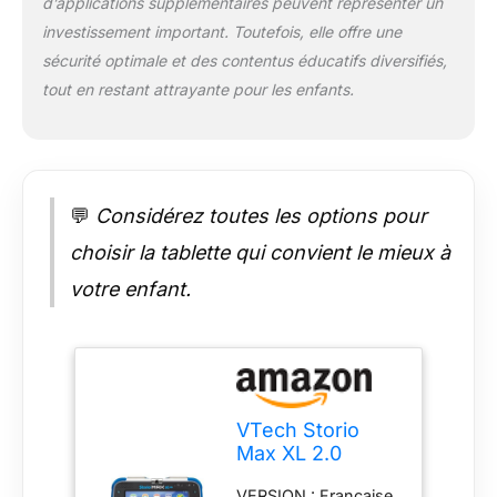
l’application Kid
d’applications supplémentaires peuvent représenter un
Connect sur le
investissement important. Toutefois, elle offre une
smartphone des
sécurité optimale et des contentus éducatifs diversifiés,
adultes et l’utilisation
tout en restant attrayante pour les enfants.
du WI-FI pour la
tablette Storio Max
XL 2.0 CONTRÔLES
PARENTAUX :
Navigateur internet
sécurisé / Accès
💬
Considérez toutes les options pour
Internet et Wi-FI
choisir la tablette qui convient le mieux à
faciles à désactiver
sur le tablette enfant
votre enfant.
/ Limitation du temps
de jeu (durée et
horaires) / Contrôle
des sites accessibles
via une liste blanche /
Définition des
VTech Storio
contenus accessibles
Max XL 2.0
pour chacun des
Bleue Tablette
profils enfant
VERSION : Française