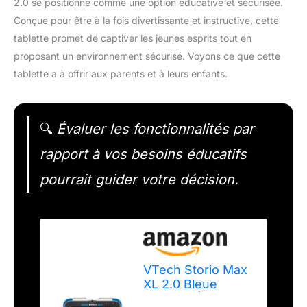
2.0 se positionne comme une option éducative et sécurisée.
Conçue pour être à la fois divertissante et instructive, cette
tablette promet de captiver les jeunes esprits tout en
proposant un environnement sécurisé. Voyons ce que cette
tablette a à offrir aux parents et à leurs enfants.
🔍
Évaluer les fonctionnalités par
rapport à vos besoins éducatifs
pourrait guider votre décision.
VTech Storio Max
XL 2.0 Bleue
Tablette Éducative