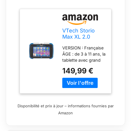
VTech Storio
Max XL 2.0
Bleue Tablette
VERSION : Française
Éducative Enfant
ÂGE : de 3 à 11 ans, la
Dès 3 Ans
tablette avec grand
écran couleur 100%
149,99 €
éducative et
résistante
CARACTÉRISTIQUES
: Tablette enfant
100% éducative /
Écran 6,95 pouces
Disponibilité et prix à jour – informations fournies par
multi touch HD /
Amazon
Fonctionne avec WI-
FI / Appareil photo
rotatif 2 Mpx intégré /