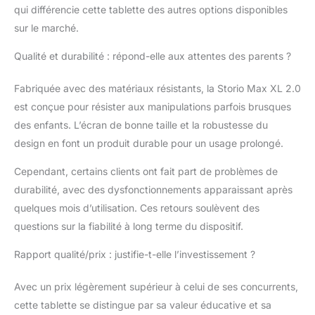
Limitation du temps de
qui différencie cette tablette des autres options disponibles
jeu (durée et horaires) /
sur le marché.
Contrôle des sites
accessibles via une
Qualité et durabilité : répond-elle aux attentes des parents ?
liste blanche /
Définition des
Fabriquée avec des matériaux résistants, la Storio Max XL 2.0
contenus accessibles
est conçue pour résister aux manipulations parfois brusques
pour chacun des
des enfants. L’écran de bonne taille et la robustesse du
profils enfant
CONTENU : 20
design en font un produit durable pour un usage prolongé.
applications incluses /
Possibilité de
Cependant, certains clients ont fait part de problèmes de
télécharger de
durabilité, avec des dysfonctionnements apparaissant après
nouvelles applications
quelques mois d’utilisation. Ces retours soulèvent des
éducatives sur la
questions sur la fiabilité à long terme du dispositif.
tablette enfant via
l’Explor@ Park
Rapport qualité/prix : justifie-t-elle l’investissement ?
(magasin d’application
VTech)
Avec un prix légèrement supérieur à celui de ses concurrents,
cette tablette se distingue par sa valeur éducative et sa