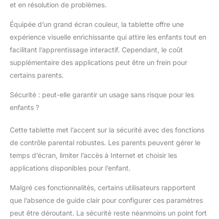
et en résolution de problèmes.
messages écrits et
oraux, des photos, et
Équipée d’un grand écran couleur, la tablette offre une
des dessins avec ses
expérience visuelle enrichissante qui attire les enfants tout en
proches, via la tablette
facilitant l’apprentissage interactif. Cependant, le coût
enfant et l'application
sur un smartphone
supplémentaire des applications peut être un frein pour
Android ou Apple.
certains parents.
Nécessite l’installation
de l’application Kid
Sécurité : peut-elle garantir un usage sans risque pour les
Connect sur le
enfants ?
smartphone des
adultes et l’utilisation
Cette tablette met l’accent sur la sécurité avec des fonctions
du WI-FI pour la
de contrôle parental robustes. Les parents peuvent gérer le
tablette Storio Max XL
2.0 CONTRÔLES
temps d’écran, limiter l’accès à Internet et choisir les
PARENTAUX :
applications disponibles pour l’enfant.
Navigateur internet
sécurisé / Accès
Malgré ces fonctionnalités, certains utilisateurs rapportent
Internet et Wi-FI faciles
que l’absence de guide clair pour configurer ces paramètres
à désactiver sur le
peut être déroutant. La sécurité reste néanmoins un point fort
tablette enfant /