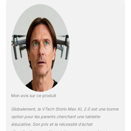
Mémoire interne de
8Go extensible
jusqu’à 40Go via une
carte micro SD (non
fournie) / Lecteur de
musique (prise
casque ou haut-
parleur) KID
CONNECT :
Application de
messagerie pour
échanger des
messages écrits et
oraux, des photos, et
des dessins avec ses
proches, via la
Mon avis sur ce produit
tablette enfant et
l'application sur un
Globalement, la VTech Storio Max XL 2.0 est une bonne
smartphone Android
option pour les parents cherchant une tablette
ou Apple. Nécessite
éducative. Son prix et la nécessité d’achat
l’installation de