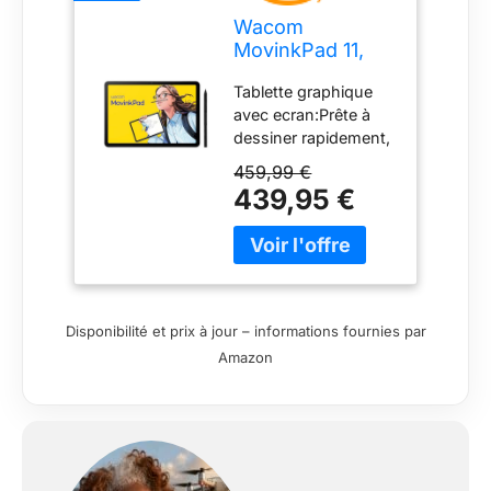
Wacom
MovinkPad 11,
Tablette
Tablette graphique
Autonome
avec ecran:Prête à
Android 14, incl.
dessiner rapidement,
Wacom Pro Pen
compacte et légère,
3
459,99 €
elle se glisse
439,95 €
facilement dans un
sac. Compatible avec
Wacom Pro Pen 3,
Kaweco, LAMY,
STAEDTLER. Touchez
l’écran avec le stylet
Disponibilité et prix à jour – informations fournies par
pour lancer Wacom
Amazon
Canvas
instantanément.
Aucune interruption –
Le Wacom Pro Pen 3
inclus, sans batterie,
précis et