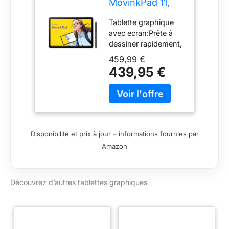
MovinkPad 11,
Tablette
Tablette graphique
Autonome
avec ecran:Prête à
Android 14, incl.
dessiner rapidement,
Wacom Pro Pen
compacte et légère,
3
459,99 €
elle se glisse
439,95 €
facilement dans un
sac. Compatible avec
Wacom Pro Pen 3,
Kaweco, LAMY,
STAEDTLER. Touchez
l’écran avec le stylet
Disponibilité et prix à jour – informations fournies par
pour lancer Wacom
Amazon
Canvas
instantanément.
Aucune interruption –
Découvrez d’autres tablettes graphiques
Le Wacom Pro Pen 3
inclus, sans batterie,
précis et
personnalisable, ne
nécessite pas de