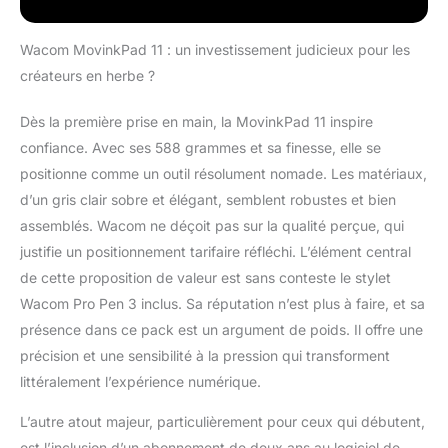
Canvas
instantanément.
Aucune interruption –
Wacom MovinkPad 11 : un investissement judicieux pour les
Le Wacom Pro Pen 3
créateurs en herbe ?
inclus, sans batterie,
précis et
Dès la première prise en main, la MovinkPad 11 inspire
personnalisable, ne
confiance. Avec ses 588 grammes et sa finesse, elle se
nécessite pas de
recharge. Il offre une
positionne comme un outil résolument nomade. Les matériaux,
sensibilité à la pression
d’un gris clair sobre et élégant, semblent robustes et bien
et une détection
assemblés. Wacom ne déçoit pas sur la qualité perçue, qui
d’inclinaison dignes
justifie un positionnement tarifaire réfléchi. L’élément central
d’un produit Wacom
de cette proposition de valeur est sans conteste le stylet
pro. Carnet de croquis
numérique – Dessinez
Wacom Pro Pen 3 inclus. Sa réputation n’est plus à faire, et sa
naturellement sur un
présence dans ce pack est un argument de poids. Il offre une
écran 2200 × 1440
précision et une sensibilité à la pression qui transforment
avec verre antireflet
littéralement l’expérience numérique.
gravé et batterie 7700
mAh. Sans ordinateur,
L’autre atout majeur, particulièrement pour ceux qui débutent,
cette tablette suit votre
créativité partout. Un
est l’inclusion d’un abonnement de deux ans au logiciel de