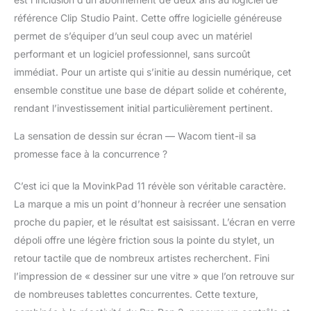
flux de travail fluide –
référence Clip Studio Paint. Cette offre logicielle généreuse
Dessinez dans Wacom
permet de s’équiper d’un seul coup avec un matériel
Canvas, peaufinez
performant et un logiciel professionnel, sans surcoût
dans CLIP STUDIO
PAINT(inclus), idéal
immédiat. Pour un artiste qui s’initie au dessin numérique, cet
pour illustration et
ensemble constitue une base de départ solide et cohérente,
manga. Wacom Shelf
rendant l’investissement initial particulièrement pertinent.
organise et rend vos
œuvres accessibles,
La sensation de dessin sur écran — Wacom tient-il sa
quel que soit le format.
promesse face à la concurrence ?
Contenu de la boîte
:Wacom MovinkPad 11,
C’est ici que la MovinkPad 11 révèle son véritable caractère.
Câble USB-C vers
USB-C, 3 pointes de
La marque a mis un point d’honneur à recréer une sensation
rechange (feutrées,
proche du papier, et le résultat est saisissant. L’écran en verre
dans le porte-pointes)
dépoli offre une légère friction sous la pointe du stylet, un
& Livret IPI et fiche de
retour tactile que de nombreux artistes recherchent. Fini
réglementation
l’impression de « dessiner sur une vitre » que l’on retrouve sur
de nombreuses tablettes concurrentes. Cette texture,