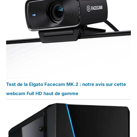
Test de la Elgato Facecam MK.2 : notre avis sur cette
webcam Full HD haut de gamme