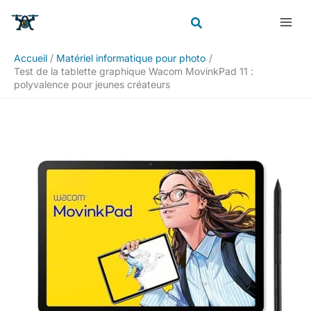
Aller
Rechercher
au
contenu
Accueil
Matériel informatique pour photo
Test de la tablette graphique Wacom MovinkPad 11 :
polyvalence pour jeunes créateurs