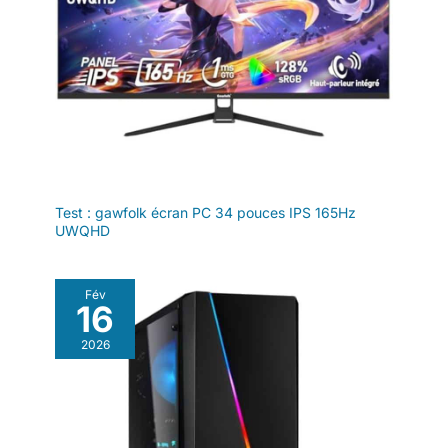
Test : gawfolk écran PC 34 pouces IPS 165Hz
UWQHD
Fév
16
2026