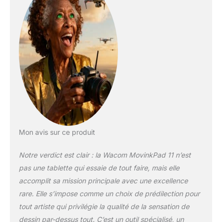
personnalisable, ne
nécessite pas de
recharge. Il offre une
sensibilité à la
pression et une
détection
d’inclinaison dignes
d’un produit Wacom
pro. Carnet de
croquis numérique –
Dessinez
naturellement sur un
écran 2200 × 1440
Mon avis sur ce produit
avec verre antireflet
gravé et batterie 7700
Notre verdict est clair : la Wacom MovinkPad 11 n’est
mAh. Sans
pas une tablette qui essaie de tout faire, mais elle
ordinateur, cette
accomplit sa mission principale avec une excellence
tablette suit votre
rare. Elle s’impose comme un choix de prédilection pour
créativité partout. Un
flux de travail fluide –
tout artiste qui privilégie la qualité de la sensation de
Dessinez dans
dessin par-dessus tout. C’est un outil spécialisé, un