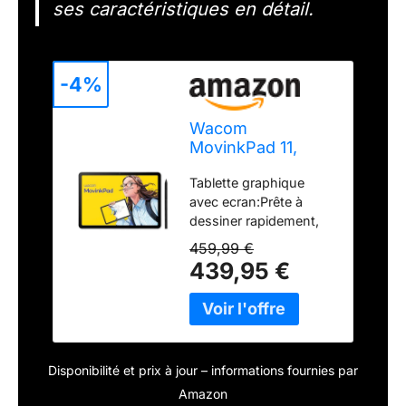
ses caractéristiques en détail.
-4%
Wacom
MovinkPad 11,
Tablette
Tablette graphique
Autonome Android
avec ecran:Prête à
14, incl. Wacom
dessiner rapidement,
Pro Pen 3
compacte et légère, elle
459,99 €
se glisse facilement
439,95 €
dans un sac.
Compatible avec
Wacom Pro Pen 3,
Kaweco, LAMY,
STAEDTLER. Touchez
Disponibilité et prix à jour – informations fournies par
l’écran avec le stylet
pour lancer Wacom
Amazon