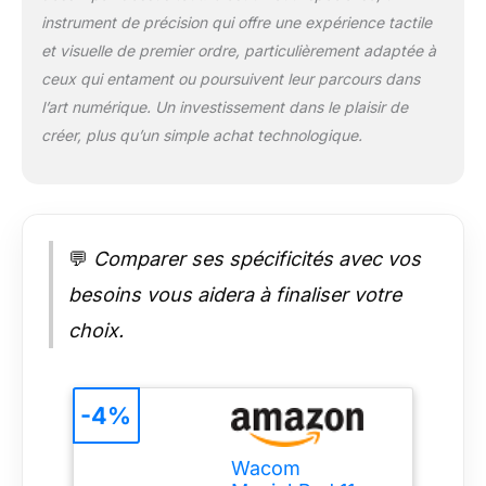
Wacom Canvas,
instrument de précision qui offre une expérience tactile
peaufinez dans CLIP
et visuelle de premier ordre, particulièrement adaptée à
STUDIO
PAINT(inclus), idéal
ceux qui entament ou poursuivent leur parcours dans
pour illustration et
l’art numérique. Un investissement dans le plaisir de
manga. Wacom Shelf
créer, plus qu’un simple achat technologique.
organise et rend vos
œuvres accessibles,
quel que soit le
format. Contenu de
la boîte :Wacom
💬
Comparer ses spécificités avec vos
MovinkPad 11, Câble
USB-C vers USB-C, 3
besoins vous aidera à finaliser votre
pointes de rechange
(feutrées, dans le
choix.
porte-pointes) &
Livret IPI et fiche de
réglementation
-4%
Wacom