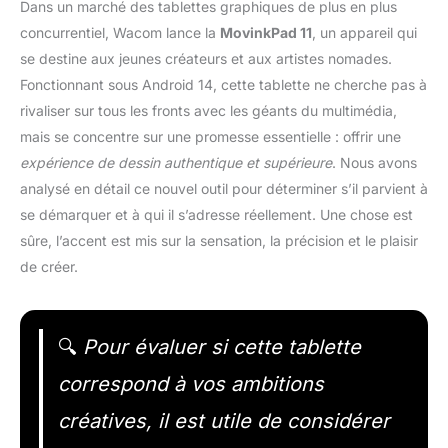
Dans un marché des tablettes graphiques de plus en plus
concurrentiel, Wacom lance la
MovinkPad 11
, un appareil qui
se destine aux jeunes créateurs et aux artistes nomades.
Fonctionnant sous Android 14, cette tablette ne cherche pas à
rivaliser sur tous les fronts avec les géants du multimédia,
mais se concentre sur une promesse essentielle : offrir une
expérience de dessin authentique et supérieure
. Nous avons
analysé en détail ce nouvel outil pour déterminer s’il parvient à
se démarquer et à qui il s’adresse réellement. Une chose est
sûre, l’accent est mis sur la sensation, la précision et le plaisir
de créer.
🔍
Pour évaluer si cette tablette
correspond à vos ambitions
créatives, il est utile de considérer