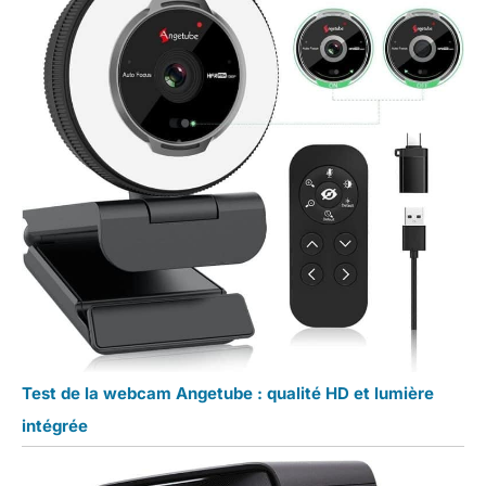
Test de la webcam Angetube : qualité HD et lumière
intégrée