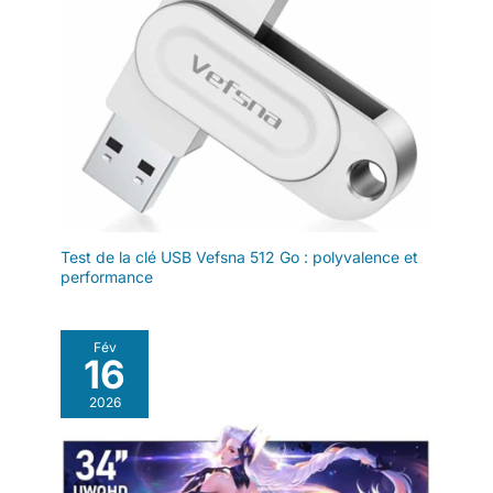
contre les pantoufles. 【Support gaucher et droitier】-- Réglez
le pivot de 180 degrés à l'intérieur du pilote GAOMON pour
régler le mode main gauche.
Test de la clé USB Vefsna 512 Go : polyvalence et
performance
Fév
16
2026