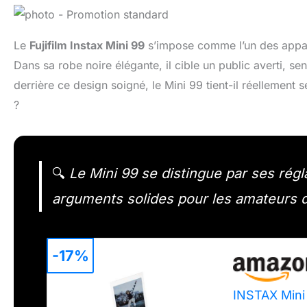
Le
Fujifilm Instax Mini 99
s’impose comme l’un des appare
Dans sa robe noire élégante, il cible un public averti, se
derrière ce design soigné, le Mini 99 tient-il réellement
?
🔍
Le Mini 99 se distingue par ses ré
arguments solides pour les amateurs d
-17%
INSTAX Mini