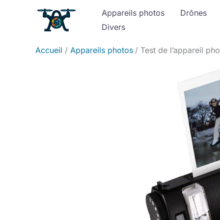
Aller
Appareils photos
Drônes
au
Divers
contenu
Accueil
Appareils photos
Test de l’appareil ph