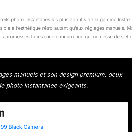
ils photo instantanés les plus aboutis de la gamme Instax
nsible à l’esthétique rétro autant qu’aux réglages manuels. M
 ses promesses face à une concurrence qui ne cesse de s’éto
glages manuels et son design premium, deux
e photo instantanée exigeants.
 99 Black Camera