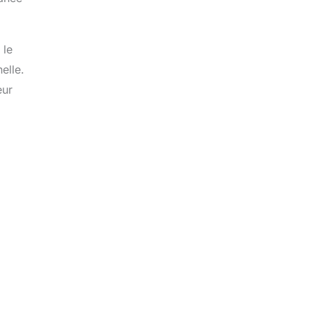
 le
elle.
eur