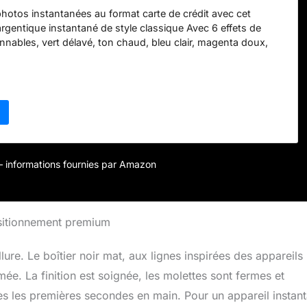
hotos instantanées au format carte de crédit avec cet
argentique instantané de style classique Avec 6 effets de
onnables, vert délavé, ton chaud, bleu clair, magenta doux,
lumière et normal, un retardateur de 10 secondes Le contrôle
nette permet aux utilisateurs d'assombrir les bords de la
apparence plus créative Un appareil photo design au style
 de 2 déclencheurs identiques, prêt pour un trépied et d'une
lle de la mise au point (paysage, macro et standard)
r – informations fournies par Amazon
ositionnement premium
lure. Le boîtier noir mat, aux lignes inspirées des appareils
e. La finition est soignée, les molettes sont fermes et
ès les premières secondes en main. Pour un appareil instan