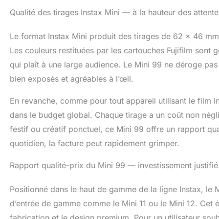
Qualité des tirages Instax Mini — à la hauteur des attent
Le format Instax Mini produit des tirages de 62 × 46 mm,
Les couleurs restituées par les cartouches Fujifilm sont 
qui plaît à une large audience. Le Mini 99 ne déroge pas 
bien exposés et agréables à l’œil.
En revanche, comme pour tout appareil utilisant le film In
dans le budget global. Chaque tirage a un coût non néglig
festif ou créatif ponctuel, ce Mini 99 offre un rapport qua
quotidien, la facture peut rapidement grimper.
Rapport qualité-prix du Mini 99 — investissement justifi
Positionné dans le haut de gamme de la ligne Instax, le 
d’entrée de gamme comme le Mini 11 ou le Mini 12. Cet éca
fabrication et le design premium. Pour un utilisateur souh