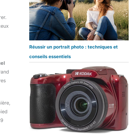
er.
ceux
Réussir un portrait photo : techniques et
conseils essentiels
el
grand
ves
ière,
pied
99