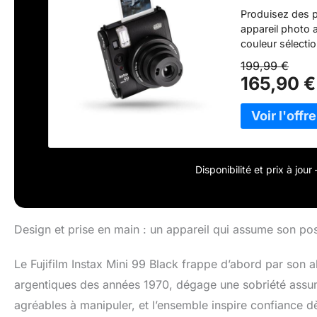
Produisez des p
appareil photo 
couleur sélecti
sépia, fuite de 
199,99 €
manuel de la vig
165,90 €
photo pour une 
classique, doté
sélection manue
Disponibilité et prix à jou
Design et prise en main : un appareil qui assume son p
Le Fujifilm Instax Mini 99 Black frappe d’abord par son al
argentiques des années 1970, dégage une sobriété assumé
agréables à manipuler, et l’ensemble inspire confiance d