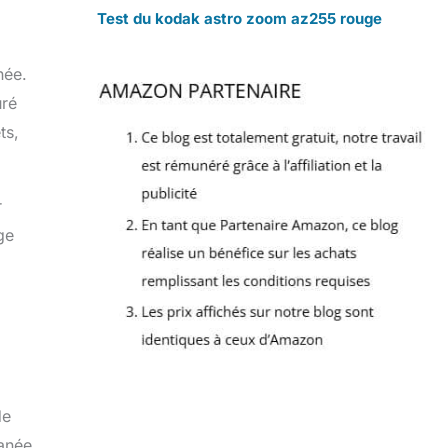
Test du kodak astro zoom az255 rouge
née.
uré
ts,
r
ge
de
tanée