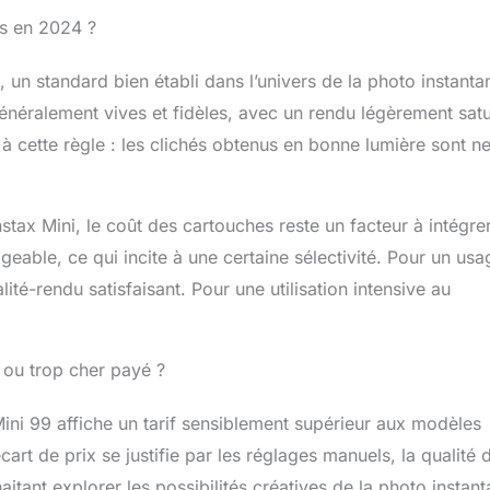
es en 2024 ?
 un standard bien établi dans l’univers de la photo instanta
généralement vives et fidèles, avec un rendu légèrement sat
à cette règle : les clichés obtenus en bonne lumière sont ne
stax Mini, le coût des cartouches reste un facteur à intégre
eable, ce qui incite à une certaine sélectivité. Pour un usa
lité-rendu satisfaisant. Pour une utilisation intensive au
é ou trop cher payé ?
Mini 99 affiche un tarif sensiblement supérieur aux modèles
rt de prix se justifie par les réglages manuels, la qualité 
aitant explorer les possibilités créatives de la photo instan