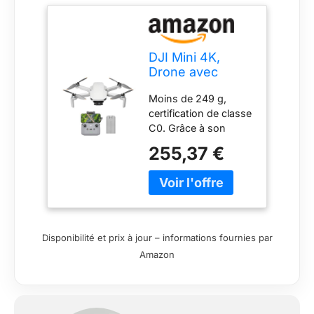
DJI Mini 4K,
Drone avec
caméra 4K UHD,
Moins de 249 g,
moins de 249 g
certification de classe
C0. Grâce à son
poids ultra-léger, Mini
255,37 €
4K est autorisé à
voler dans les
catégories A1 et A3.
Les opérateurs ne
sont pas tenus de
passer des tests.
Disponibilité et prix à jour – informations fournies par
Vidéos 4K ultra-HD et
Amazon
nacelle à 3 axes pour
des images
cinématographiques
- Capturez des