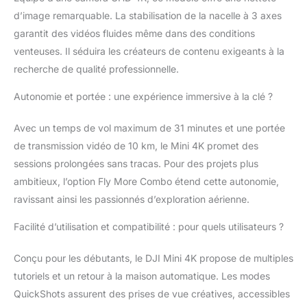
permettent un
d’image remarquable. La stabilisation de la nacelle à 3 axes
décollage à des
garantit des vidéos fluides même dans des conditions
altitudes allant jusqu’à
venteuses. Il séduira les créateurs de contenu exigeants à la
4 000 mètres. En outre,
recherche de qualité professionnelle.
la portée de
transmission peut
Autonomie et portée : une expérience immersive à la clé ?
atteindre jusqu’à 10
km[2]. Création
Avec un temps de vol maximum de 31 minutes et une portée
continue grâce à une
autonomie prolongée -
de transmission vidéo de 10 km, le Mini 4K promet des
Choisissez parmi trois
sessions prolongées sans tracas. Pour des projets plus
packs : une batterie (31
ambitieux, l’option Fly More Combo étend cette autonomie,
min), deux batteries
ravissant ainsi les passionnés d’exploration aérienne.
(62 min) ou trois
batteries (93 min)[3].
Facilité d’utilisation et compatibilité : pour quels utilisateurs ?
Dites adieu à l’anxiété
liée à la batterie. Simple
Conçu pour les débutants, le DJI Mini 4K propose de multiples
d’utilisation et sûr - DJI
Mini 4K prend en
tutoriels et un retour à la maison automatique. Les modes
charge le
QuickShots assurent des prises de vue créatives, accessibles
décollage/atterrissage