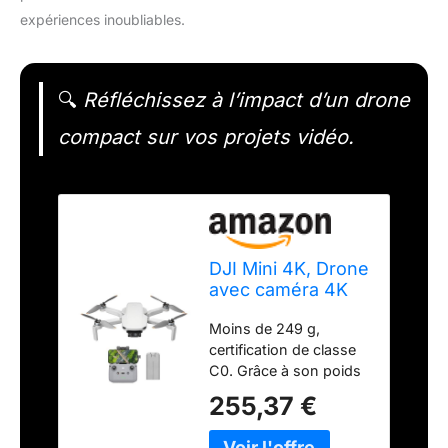
expériences inoubliables.
🔍
Réfléchissez à l’impact d’un drone
compact sur vos projets vidéo.
DJI Mini 4K, Drone
avec caméra 4K
UHD, moins de
Moins de 249 g,
249 g
certification de classe
C0. Grâce à son poids
ultra-léger, Mini 4K est
255,37 €
autorisé à voler dans
les catégories A1 et A3.