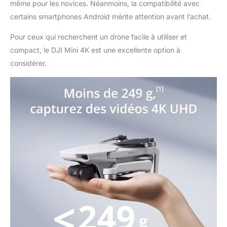
même pour les novices. Néanmoins, la compatibilité avec
en un clic, le retour au
certains smartphones Android mérite attention avant l’achat.
point de départ (RTH)
automatique par GPS,
Pour ceux qui recherchent un drone facile à utiliser et
le vol stationnaire
stable et un pilotage
compact, le DJI Mini 4K est une excellente option à
simplifié idéal pour les
considérer.
débutants. Des
ressources
d’apprentissage
supplémentaires
intégrées à l’application
facilitent la maîtrise
rapide du vol. Boostez
votre créativité avec
des QuickShots
intelligents - En
quelques clics, Mini 4K
réalise
automatiquement des
vidéos de niveau
professionnel grâce