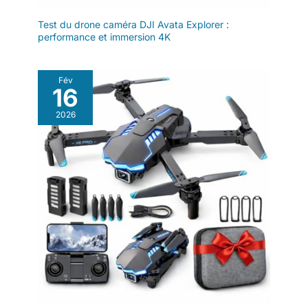
en faites. Pour votre
Insta360 X4 Air 1x Perche à
selfie édition étendue 1x
sécurité, veillez à
Test du drone caméra DJI Avata Explorer :
Capuchon d'objectifs
consulter et à
performance et immersion 4K
respecter
scrupuleusement les
lois et
Fév
16
réglementations
locales en vigueur
2026
avant de piloter votre
drone.