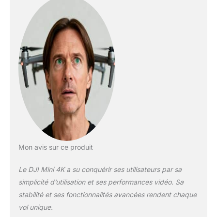
moments saisissants
dans toutes les
conditions de
luminosité, des levers
de soleil aux scènes
de nuit. La nacelle à 3
axes garantit une
stabilité parfaite pour
des séquences
dignes du grand
écran. Résistance au
vent de 38 km/h
(niveau 5) - Les
moteurs sans balais
améliorent la
Mon avis sur ce produit
puissance et
permettent un
Le DJI Mini 4K a su conquérir ses utilisateurs par sa
décollage à des
simplicité d’utilisation et ses performances vidéo. Sa
altitudes allant
stabilité et ses fonctionnalités avancées rendent chaque
jusqu’à 4 000 mètres.
En outre, la portée de
vol unique.