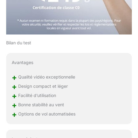
aux modes Spirale,
Dronie, Fusée, Cercle
et Boomerang.
Comprend DJI Mini 4K,
une batterie, une RC-
N1C et tout le
nécessaire pour des
Bilan du test
vols 4K en toute
simplicité. Une option
idéale et abordable
Avantages
pour les débutants.
Remarques : la
+
Qualité vidéo exceptionnelle
réglementation relative
+
Design compact et léger
aux drones peut varier
en fonction de
+
Facilité d’utilisation
l’utilisation que vous en
+
Bonne stabilité au vent
faites. Pour votre
sécurité, veillez à
+
Options de vol automatisées
consulter et à respecter
scrupuleusement les
lois et réglementations
locales en vigueur