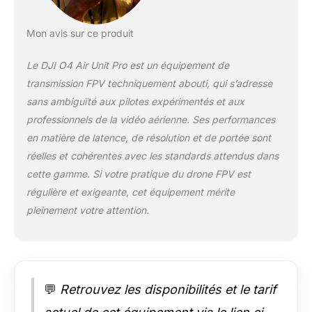
transmission vidéo la
plus faible de 15 ms -
Profitez d’une
Mon avis sur ce produit
réactivité encore plus
rapide à vos
Le DJI O4 Air Unit Pro est un équipement de
commandes avec la
transmission FPV techniquement abouti, qui s’adresse
latence ultra-faible de
sans ambiguïté aux pilotes expérimentés et aux
15 ms [5] de DJI O4
professionnels de la vidéo aérienne. Ses performances
Air Unit Pro. Capteur
CMOS 1/1,3 pouce -
en matière de latence, de résolution et de portée sont
DJI O4 Air Unit Pro
réelles et cohérentes avec les standards attendus dans
est doté d’un capteur
cette gamme. Si votre pratique du drone FPV est
1/1,3 pouce amélioré,
régulière et exigeante, cet équipement mérite
capturant des
séquences de qualité
pleinement votre attention.
supérieure et offrant
aux créateurs une
flexibilité accrue en
post-production.
Vidéo 4K/120 ips,
💬
Retrouvez les disponibilités et le tarif
champ de vision ultra
large de 155° -