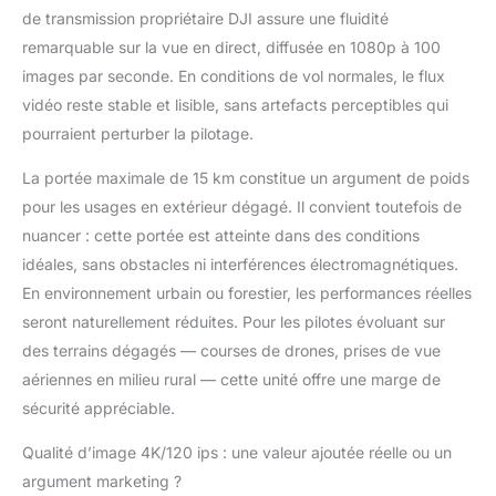
avec n’importe quelle
de transmission propriétaire DJI assure une fluidité
configuration. Latence
remarquable sur la vue en direct, diffusée en 1080p à 100
de transmission vidéo
images par seconde. En conditions de vol normales, le flux
la plus faible de 15 ms -
Profitez d’une réactivité
vidéo reste stable et lisible, sans artefacts perceptibles qui
encore plus rapide à
pourraient perturber la pilotage.
vos commandes avec
la latence ultra-faible
La portée maximale de 15 km constitue un argument de poids
de 15 ms [5] de DJI O4
pour les usages en extérieur dégagé. Il convient toutefois de
Air Unit Pro. Capteur
nuancer : cette portée est atteinte dans des conditions
CMOS 1/1,3 pouce -
DJI O4 Air Unit Pro est
idéales, sans obstacles ni interférences électromagnétiques.
doté d’un capteur 1/1,3
En environnement urbain ou forestier, les performances réelles
pouce amélioré,
seront naturellement réduites. Pour les pilotes évoluant sur
capturant des
des terrains dégagés — courses de drones, prises de vue
séquences de qualité
supérieure et offrant
aériennes en milieu rural — cette unité offre une marge de
aux créateurs une
sécurité appréciable.
flexibilité accrue en
post-production. Vidéo
Qualité d’image 4K/120 ips : une valeur ajoutée réelle ou un
4K/120 ips, champ de
argument marketing ?
vision ultra large de