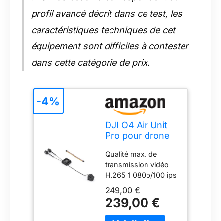
profil avancé décrit dans ce test, les
caractéristiques techniques de cet
équipement sont difficiles à contester
dans cette catégorie de prix.
-4%
DJI O4 Air Unit
Pro pour drone
FPV,
Qualité max. de
transmission
transmission vidéo
numérique,
H.265 1 080p/100 ips
faible latence 15
- DJI O4 Air Unit Pro
ms, portée
249,00 €
offre une qualité max.
maximale 15 km,
239,00 €
de transmission de 1
vidéo 4K/120 ips,
080p/100 ips,
vue en direct