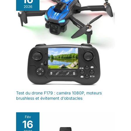
2026
Test du drone F179 : caméra 1080P, moteurs
brushless et évitement d’obstacles
Fév
16