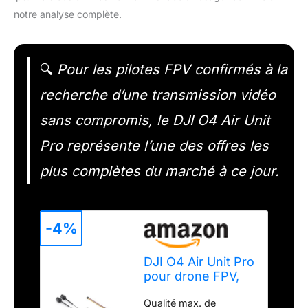
notre analyse complète.
🔍
Pour les pilotes FPV confirmés à la
recherche d’une transmission vidéo
sans compromis, le DJI O4 Air Unit
Pro représente l’une des offres les
plus complètes du marché à ce jour.
-4%
DJI O4 Air Unit Pro
pour drone FPV,
transmission
Qualité max. de
numérique, faible