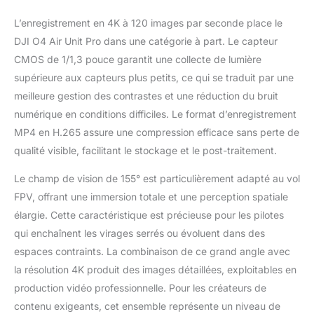
155° - Capturez
L’enregistrement en 4K à 120 images par seconde place le
chaque détail avec des
DJI O4 Air Unit Pro dans une catégorie à part. Le capteur
séquences
époustouflantes en
CMOS de 1/1,3 pouce garantit une collecte de lumière
4K/120 ips et un
supérieure aux capteurs plus petits, ce qui se traduit par une
champ de vision ultra
meilleure gestion des contrastes et une réduction du bruit
large de 155°, offrant
numérique en conditions difficiles. Le format d’enregistrement
des résultats de qualité
professionnelle pour
MP4 en H.265 assure une compression efficace sans perte de
n’importe quel vol.
qualité visible, facilitant le stockage et le post-traitement.
Léger, compact et facile
à intégrer - DJI O4 Air
Le champ de vision de 155° est particulièrement adapté au vol
Unit Pro reste ultra-
FPV, offrant une immersion totale et une perception spatiale
léger et petit,
élargie. Cette caractéristique est précieuse pour les pilotes
garantissant une
qui enchaînent les virages serrés ou évoluent dans des
fixation sans effort à
votre configuration
espaces contraints. La combinaison de ce grand angle avec
personnalisée et un
la résolution 4K produit des images détaillées, exploitables en
fonctionnement fluide.
production vidéo professionnelle. Pour les créateurs de
Compatibilité : Appairer
contenu exigeants, cet ensemble représente un niveau de
DJI Goggles N3 ou DJI