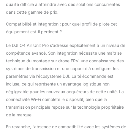
Goggles 3 à la
qualité difficile à atteindre avec des solutions concurrentes
Radiocommande 3 DJI
dans cette gamme de prix.
FPV. Appairer DJI
Goggles 2 ou DJI
Compatibilité et intégration : pour quel profil de pilote cet
Goggles Integra à la
équipement est-il pertinent ?
Radiocommande 2 DJI
FPV. Également
Le DJI O4 Air Unit Pro s’adresse explicitement à un niveau de
compatible avec le jeu
compétence avancé. Son intégration nécessite une maîtrise
de filtros ND
(ND16/64/256) DJI
technique du montage sur drone FPV, une connaissance des
Avata 2.
systèmes de transmission et une capacité à configurer les
paramètres via l’écosystème DJI. La télécommande est
incluse, ce qui représente un avantage logistique non
négligeable pour les nouveaux acquéreurs de cette unité. La
connectivité Wi-Fi complète le dispositif, bien que la
transmission principale repose sur la technologie propriétaire
de la marque.
En revanche, l’absence de compatibilité avec les systèmes de