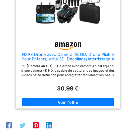
application. Il intègre de
nombreuses fonctions faciles à
nombreuses fonctions pratiques
utiliser : détection par gravité,
: capteur de gravité, mode sans
mode sans tête, mode 3D,
tête, mode 3D,
décollage/atterrissage/retour/ar
décollage/atterrissage/retour/ar
rêt d'urgence par simple
rêt d'urgence en un seul bouton,
bouton, virage à 360°, vol par
virage à 360°, vol par
trajectoire, prise de
trajectoire, prise de
photos/vidéos par geste, etc.
photo/enregistrement vidéo par
Son utilisation est simple et
geste, etc. Son fonctionnement
amusante. Que vous soyez un
est simple et amusant. Que vous
enfant, un débutant ou un
NXPZ Drone avec Caméra 4K HD, Drone Pliable
soyez un enfant, un débutant ou
utilisateur expérimenté, vous
Pour Enfants, Vrille 3D, Décollage/Atterrissage À
un joueur expérimenté, vous
profiterez d'une agréable
Un Bouton, Mode Sans Tête, Maintien d'Altitude,
profiterez d'une expérience de
expérience de vol et
✨【Caméra 4K HD】 : Ce drone avec caméra 4K est équipé
pour Enfants Ou Débutants, 2 Batteries
vol exploratoire agréable.
d'exploration. ✨【Facile à
d'une caméra 4K HD, capable de capturer des images et des
✨【Facile à Utiliser】 : Ce
utiliser】 : Ce drone débutant
vidéos haute définition pour enregistrer facilement les beaux
drone avec caméra est conçu
est conçu de manière intuitive,
moments de la vie. Grâce à sa conception à double caméra, la
pour être convivial et facile à
facilitant la prise en main pour
caméra frontale offre un champ de vision grand angle de 120°
prendre en main pour les
les enfants et les novices. La
30,99 €
et un objectif réglable à 90°, élargissant votre perspective et
enfants ou les novices. La
fonction de
capturant chaque instant précieux. La transmission WiFi en
fonction de décollage et
décollage/atterrissage par
temps réel permet de partager instantanément vos photos et
d'atterrissage en un seul bouton
simple bouton simplifie le
vidéos sur les plateformes sociales pour profiter du moment
simplifie le vol. Par rapport aux
pilotage. Par rapport à d'autres
avec vos amis. ✨【Fonctionnalités Multiples Pour Enfants et
produits similaires, nous avons
produits similaires, nous avons
Débutants】 : Ce drone peut être contrôlé facilement via une
spécialement ajouté une caméra
ajouté une caméra inférieure,
télécommande ou une application. Il intègre de nombreuses
inférieure. Le mode sans tête, la
ainsi que le mode sans tête,
fonctions pratiques : capteur de gravité, mode sans tête, mode
fonction d'arrêt d'urgence et les
l'arrêt d'urgence et une
3D, décollage/atterrissage/retour/arrêt d'urgence en un seul
protections d'hélices
protection pour les hélices,
bouton, virage à 360°, vol par trajectoire, prise de
garantissent une manipulation
garantissant une sécurité totale
photo/enregistrement vidéo par geste, etc. Son fonctionnement