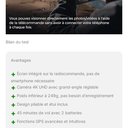
Bilan du test
Avantages
+
Écran intégré sur la radiocommande, pas de
smartphone nécessaire
+
Caméra 4K UHD avec grand-angle réglable
+
Poids inférieur à 249g, pas besoin d’enregistrement
+
Design pliable et étui inclus
+
45 minutes de vol avec 2 batteries
+
Fonctions GPS avancées et intuitives