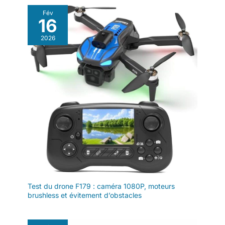
cadeau idéal pour diverses
occasions : anniversaires, Noël,
Fév
Halloween, Fête des pères, etc.,
16
et est très apprécié des enfants,
hommes, adolescents, garçons,
2026
maris et petits amis.
Test du drone F179 : caméra 1080P, moteurs
brushless et évitement d’obstacles