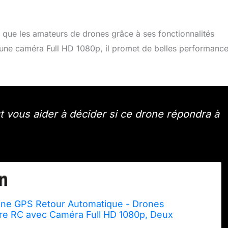
 que les amateurs de drones grâce à ses fonctionnalités
 une caméra Full HD 1080p, il promet de belles performanc
 vous aider à décider si ce drone répondra à
rone GPS Retour Automatique - Drones
re RC avec Caméra Full HD 1080p, Deux
2 Minutes de Vol (Cadeau pour les Enfants de