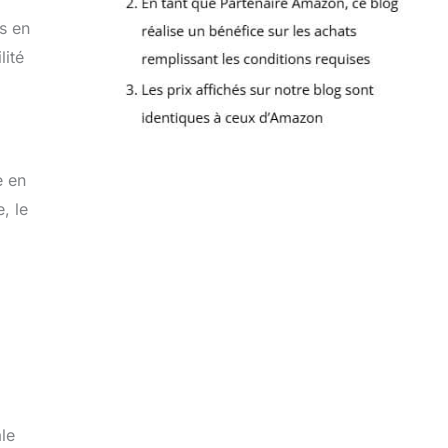
s en
lité
e en
, le
ale