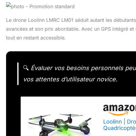
Le drone Loolinn LMRC LM01 séduit autant les débutants
avancées et son prix abordable. Avec un GPS intégré et
tout en restant accessible.
🔍
Évaluer vos besoins personnels peut
vos attentes d’utilisateur novice.
Loolinn | D
Quadricoptè
Batteries, 3