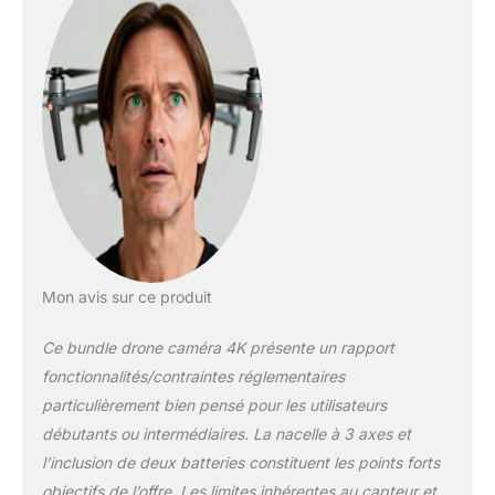
conditions de
luminosité, des levers
de soleil aux scènes
de nuit. La nacelle à 3
axes garantit une
stabilité parfaite pour
des séquences
dignes du grand
écran. Résistance au
vent de 38 km/h
(niveau 5) - Les
moteurs sans balais
améliorent la
Mon avis sur ce produit
puissance et
permettent un
Ce bundle drone caméra 4K présente un rapport
décollage à des
fonctionnalités/contraintes réglementaires
altitudes allant
particulièrement bien pensé pour les utilisateurs
jusqu’à 4 000 mètres.
En outre, la portée de
débutants ou intermédiaires. La nacelle à 3 axes et
transmission peut
l’inclusion de deux batteries constituent les points forts
atteindre jusqu’à 10
objectifs de l’offre. Les limites inhérentes au capteur et