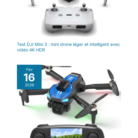
bandoulière,
et de vous assurer d'une bonne
connexion GPS en extérieur.
attaches-hélices,
Notre service client vous
hélices de rechange,
accompagne pour toute
question.
et plus encore, pour
voler plus longtemps
et capturer
davantage.
Test DJI Mini 3 : mini drone léger et intelligent avec
Remarques : la
vidéo 4K HDR
réglementation
relative aux drones
peut varier en
Fév
16
fonction de
l’utilisation que vous
2026
en faites. Pour votre
sécurité, veillez à
consulter et à
respecter
scrupuleusement les
lois et
réglementations
locales en vigueur