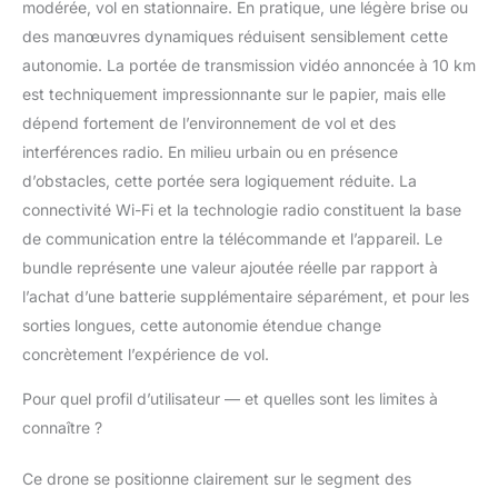
modérée, vol en stationnaire. En pratique, une légère brise ou
RC-N1C, sac à
des manœuvres dynamiques réduisent sensiblement cette
bandoulière, attaches-
hélices, hélices de
autonomie. La portée de transmission vidéo annoncée à 10 km
rechange, et plus
est techniquement impressionnante sur le papier, mais elle
encore, pour voler plus
dépend fortement de l’environnement de vol et des
longtemps et capturer
interférences radio. En milieu urbain ou en présence
davantage. Remarques
d’obstacles, cette portée sera logiquement réduite. La
: la réglementation
relative aux drones
connectivité Wi-Fi et la technologie radio constituent la base
peut varier en fonction
de communication entre la télécommande et l’appareil. Le
de l’utilisation que vous
bundle représente une valeur ajoutée réelle par rapport à
en faites. Pour votre
l’achat d’une batterie supplémentaire séparément, et pour les
sécurité, veillez à
consulter et à respecter
sorties longues, cette autonomie étendue change
scrupuleusement les
concrètement l’expérience de vol.
lois et réglementations
locales en vigueur
Pour quel profil d’utilisateur — et quelles sont les limites à
avant de piloter votre
connaître ?
drone.
Ce drone se positionne clairement sur le segment des