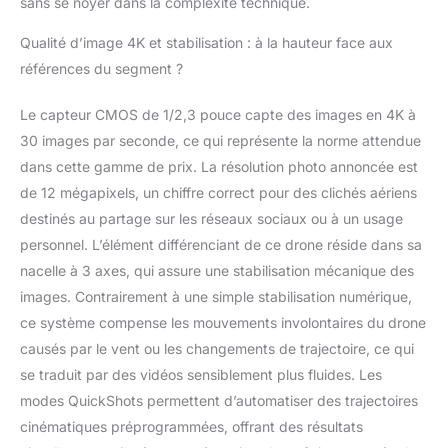
sans se noyer dans la complexité technique.
transmission peut
atteindre jusqu’à 10
Qualité d’image 4K et stabilisation : à la hauteur face aux
km[2]. Création
références du segment ?
continue grâce à une
autonomie prolongée -
Choisissez parmi trois
Le capteur CMOS de 1/2,3 pouce capte des images en 4K à
packs : une batterie (31
30 images par seconde, ce qui représente la norme attendue
min), deux batteries
dans cette gamme de prix. La résolution photo annoncée est
(62 min) ou trois
de 12 mégapixels, un chiffre correct pour des clichés aériens
batteries (93 min)[3].
destinés au partage sur les réseaux sociaux ou à un usage
Dites adieu à l’anxiété
liée à la batterie. Simple
personnel. L’élément différenciant de ce drone réside dans sa
d’utilisation et sûr - DJI
nacelle à 3 axes, qui assure une stabilisation mécanique des
Mini 4K prend en
images. Contrairement à une simple stabilisation numérique,
charge le
ce système compense les mouvements involontaires du drone
décollage/atterrissage
en un clic, le retour au
causés par le vent ou les changements de trajectoire, ce qui
point de départ (RTH)
se traduit par des vidéos sensiblement plus fluides. Les
automatique par GPS,
modes QuickShots permettent d’automatiser des trajectoires
le vol stationnaire
cinématiques préprogrammées, offrant des résultats
stable et un pilotage