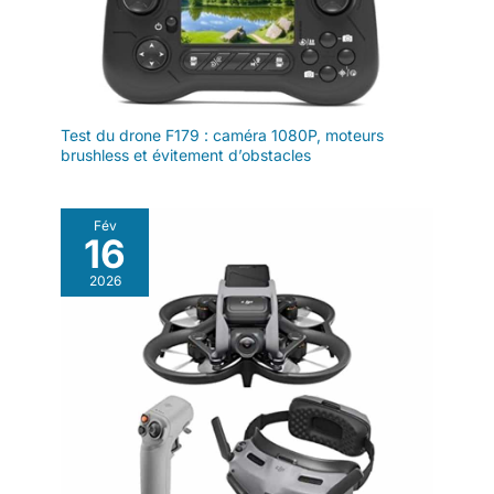
avant de piloter votre
drone.
Test du drone F179 : caméra 1080P, moteurs
brushless et évitement d’obstacles
Fév
16
2026