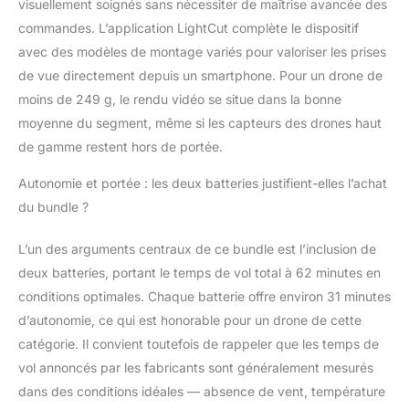
simplifié idéal pour les
visuellement soignés sans nécessiter de maîtrise avancée des
débutants. Des
commandes. L’application LightCut complète le dispositif
ressources
avec des modèles de montage variés pour valoriser les prises
d’apprentissage
de vue directement depuis un smartphone. Pour un drone de
supplémentaires
intégrées à l’application
moins de 249 g, le rendu vidéo se situe dans la bonne
facilitent la maîtrise
moyenne du segment, même si les capteurs des drones haut
rapide du vol. Boostez
de gamme restent hors de portée.
votre créativité avec
des QuickShots
Autonomie et portée : les deux batteries justifient-elles l’achat
intelligents - En
du bundle ?
quelques clics, Mini 4K
réalise
L’un des arguments centraux de ce bundle est l’inclusion de
automatiquement des
vidéos de niveau
deux batteries, portant le temps de vol total à 62 minutes en
professionnel grâce
conditions optimales. Chaque batterie offre environ 31 minutes
aux modes Spirale,
d’autonomie, ce qui est honorable pour un drone de cette
Dronie, Fusée, Cercle
catégorie. Il convient toutefois de rappeler que les temps de
et Boomerang.
Comprend DJI Mini 4K,
vol annoncés par les fabricants sont généralement mesurés
2 batteries,
dans des conditions idéales — absence de vent, température
radiocommande DJI