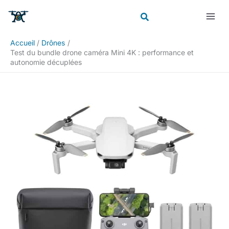
Aller
Rechercher
au
contenu
Accueil
Drônes
Test du bundle drone caméra Mini 4K : performance et
autonomie décuplées