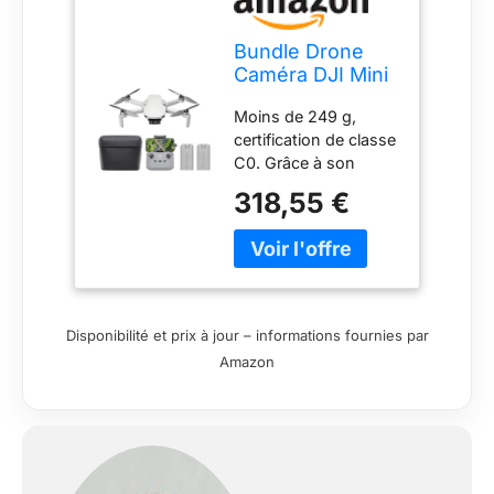
Bundle Drone
Caméra DJI Mini
4K, deux
Moins de 249 g,
batteries, moins
certification de classe
de 249 g
C0. Grâce à son
poids ultra-léger, Mini
318,55 €
4K est autorisé à
voler dans les
catégories A1 et A3.
Les opérateurs ne
sont pas tenus de
passer des tests.
Disponibilité et prix à jour – informations fournies par
Vidéos 4K ultra-HD et
Amazon
nacelle à 3 axes pour
des images
cinématographiques
- Capturez des
moments saisissants
dans toutes les