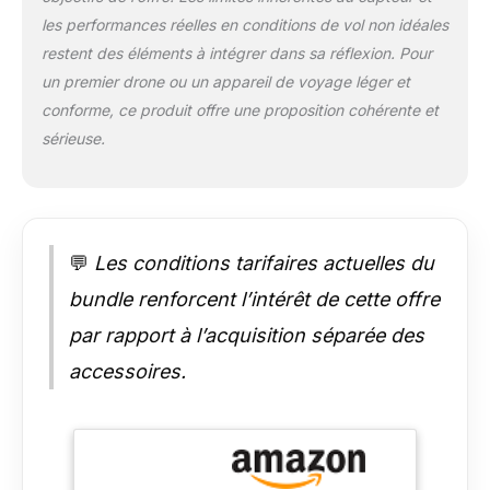
km[2]. Création
les performances réelles en conditions de vol non idéales
continue grâce à une
restent des éléments à intégrer dans sa réflexion. Pour
autonomie prolongée
- Choisissez parmi
un premier drone ou un appareil de voyage léger et
trois packs : une
conforme, ce produit offre une proposition cohérente et
batterie (31 min),
sérieuse.
deux batteries (62
min) ou trois batteries
(93 min)[3]. Dites
adieu à l’anxiété liée à
la batterie. Simple
💬
Les conditions tarifaires actuelles du
d’utilisation et sûr -
DJI Mini 4K prend en
bundle renforcent l’intérêt de cette offre
charge le
décollage/atterrissage
par rapport à l’acquisition séparée des
en un clic, le retour au
accessoires.
point de départ (RTH)
automatique par GPS,
le vol stationnaire
stable et un pilotage
simplifié idéal pour les