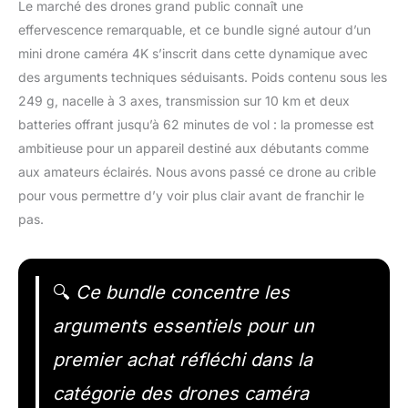
Le marché des drones grand public connaît une
effervescence remarquable, et ce bundle signé autour d’un
mini drone caméra 4K s’inscrit dans cette dynamique avec
des arguments techniques séduisants. Poids contenu sous les
249 g, nacelle à 3 axes, transmission sur 10 km et deux
batteries offrant jusqu’à 62 minutes de vol : la promesse est
ambitieuse pour un appareil destiné aux débutants comme
aux amateurs éclairés. Nous avons passé ce drone au crible
pour vous permettre d’y voir plus clair avant de franchir le
pas.
🔍
Ce bundle concentre les
arguments essentiels pour un
premier achat réfléchi dans la
catégorie des drones caméra