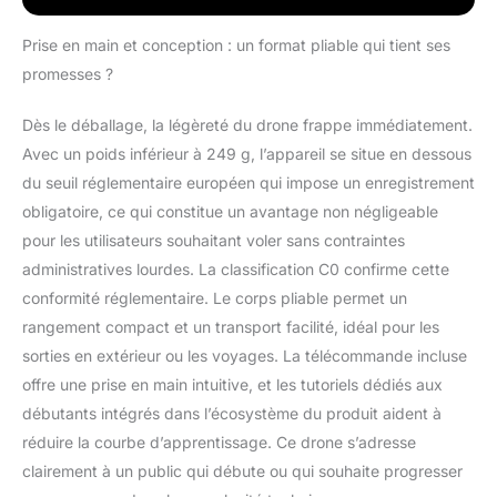
Capturez des moments
saisissants dans
Prise en main et conception : un format pliable qui tient ses
toutes les conditions
promesses ?
de luminosité, des
levers de soleil aux
Dès le déballage, la légèreté du drone frappe immédiatement.
scènes de nuit. La
Avec un poids inférieur à 249 g, l’appareil se situe en dessous
nacelle à 3 axes
garantit une stabilité
du seuil réglementaire européen qui impose un enregistrement
parfaite pour des
obligatoire, ce qui constitue un avantage non négligeable
séquences dignes du
pour les utilisateurs souhaitant voler sans contraintes
grand écran.
administratives lourdes. La classification C0 confirme cette
Résistance au vent de
38 km/h (niveau 5) -
conformité réglementaire. Le corps pliable permet un
Les moteurs sans
rangement compact et un transport facilité, idéal pour les
balais améliorent la
sorties en extérieur ou les voyages. La télécommande incluse
puissance et
offre une prise en main intuitive, et les tutoriels dédiés aux
permettent un
débutants intégrés dans l’écosystème du produit aident à
décollage à des
altitudes allant jusqu’à
réduire la courbe d’apprentissage. Ce drone s’adresse
4 000 mètres. En outre,
clairement à un public qui débute ou qui souhaite progresser
la portée de