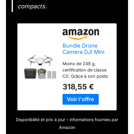
compacts.
Bundle Drone
Caméra DJI Mini
4K, deux
Moins de 249 g,
batteries, moins
certification de classe
de 249 g
C0. Grâce à son poids
ultra-léger, Mini 4K est
318,55 €
autorisé à voler dans
les catégories A1 et A3.
Les opérateurs ne sont
pas tenus de passer
des tests. Vidéos 4K
Disponibilité et prix à jour – informations fournies par
ultra-HD et nacelle à 3
axes pour des images
Amazon
cinématographiques -