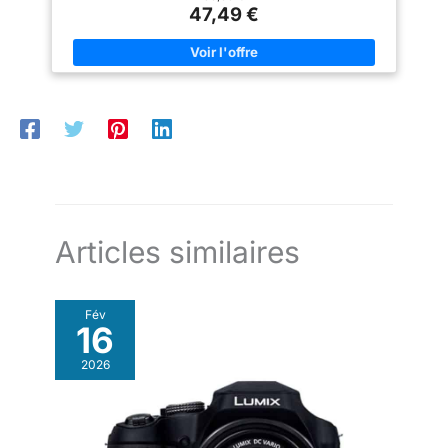
Contrairement aux modèles standards, notre caméra est
47,49 €
joyeux. Compact, portable,
équipée de la technologie anti-secousse pour garantir des
idéal pour les voyages et
clichés stables et nets en toutes circonstances. 【20 FILTRES
entièrement équipé : ce petit
CRÉATIFS ET LUMIÈRE FLASH】Libérez l'artiste qui est en
appareil photo numérique
vous avec 20 filtres intégrés. La lumière d'appoint permet de
portable est parfait pour les
prendre des photos de haute qualité, même dans des
voyages ou un usage quotidien
environnements peu éclairés. 【WEBCAM POUR STREAMING
et se range facilement dans
ET VLOGGING】Plus qu'un simple appareil photo, il sert aussi
votre poche. Elle est livrée avec
de webcam haute performance. Connectez-le à votre
une carte SD de 8 Go, une
ordinateur via USB pour vos appels vidéo ou vos lives
batterie et un câble de charge
YouTube. 【CADEAU IDÉAL ET UTILISATION FACILE】Conçu
de type C. L'écran IPS de 2,8
avec une interface intuitive, cet appareil est parfait pour les
pouces offre une interface
enfants et les débutants. Un choix excellent pour les
conviviale, vous permettant de
anniversaires ou Noël pour les ados.
visualiser, modifier et partager
rapidement des photos. Idéal
comme cadeau ou pour la
Articles similaires
documentation de votre vie.
Technologie de mise au point
automatique intelligente pour
chaque scénario : que ce soit
Fév
une fête d'anniversaire d'amis
16
ou des événements sportifs, le
système de mise au point
automatique de cet appareil
2026
photo vous permet de capturer
facilement chaque événement
important. Appuyez uniquement
en moitié sur le déclencheur
pour une mise au point précise,