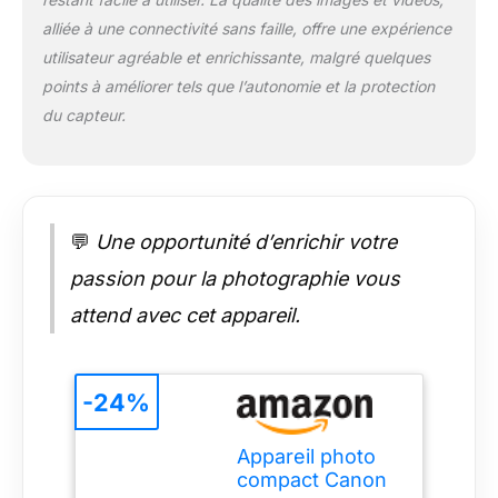
animaux et les
véhicules. APPAREIL
alliée à une connectivité sans faille, offre une expérience
PHOTO COMPACT :
utilisateur agréable et enrichissante, malgré quelques
Léger et compact, cet
points à améliorer tels que l’autonomie et la protection
appareil photo
du capteur.
camera 4K est idéal
pour les débutants. Il
constitue le
compagnon de
voyage idéal pour les
créateurs de
💬
Une opportunité d’enrichir votre
contenu.
passion pour la photographie vous
CONNECTIVITÉ :
Connectez le Canon
attend avec cet appareil.
R10 à votre téléphone
ou appareil intelligent
via Bluetooth et Wi-Fi
-24%
pour partager
facilement vos
photos et télécharger
Appareil photo
votre contenu. Un kit
compact Canon
indispensable pour le