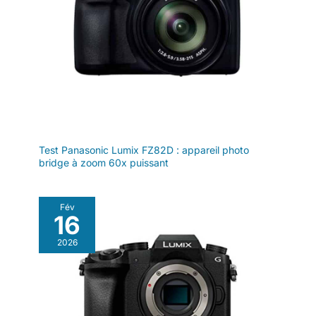
puis appuyez à nouveau pour
capturer l'image.
Test Panasonic Lumix FZ82D : appareil photo
bridge à zoom 60x puissant
Fév
16
2026