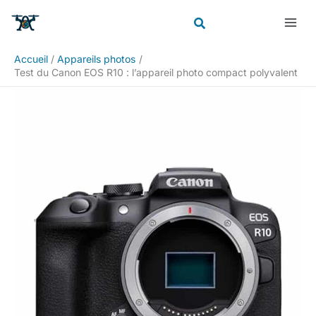
Aller
Rechercher
au
contenu
Accueil
Appareils photos
Test du Canon EOS R10 : l’appareil photo compact polyvalent