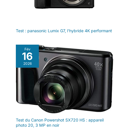
Test : panasonic Lumix G7, l’hybride 4K performant
Fév
16
2026
Test du Canon Powershot SX720 HS : appareil
photo 20, 3 MP en noir