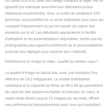
Le Canon EOS R10, avec son design compact et léger, est un
mécanique) ou 23
appareil qui s’adresse aussi bien aux débutants qu’aux
images par seconde
(obturateur
utilisateurs expérimentés. Avec un poids de seulement 429
électronique silencieux)
grammes, sa portabilité est un atout indéniable pour ceux qui
- l'appareil photo idéal
voyagent fréquemment ou qui ont besoin de capter des
pour le vlog.
moments sur le vif. Les débutants apprécieront la facilité
AUTOFOCUS
d’utilisation et les automatisations disponibles, tandis que les
INSTANTANÉ :
Capturez sans effort
photographes plus aguerris profiteront de la personnalisation
les sujets en
avancée des réglages pour explorer leur créativité.
mouvement grâce au
système Dual Pixel
Performance en image et vidéo : qualité au rendez-vous ?
CMOS AF II, amélioré
par une IA à
La qualité d’image ne déçoit pas, avec une résolution fixe
apprentissage profond
effective de 24,2 mégapixels. La double stabilisation
qui reconnaît les
personnes, les
numérique et la capacité de filmer en 4K à 60 ips permettent
animaux et les
de capturer des séquences fluides et précises. En outre, le
véhicules. APPAREIL
mode rafale atteint jusqu’à 23 images par seconde, offrant
PHOTO COMPACT :
une performance impressionnante pour ceux qui souhaitent
Léger et compact, cet