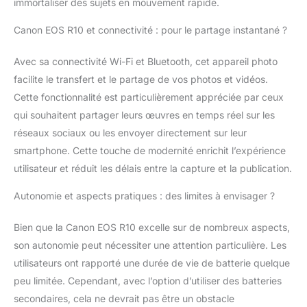
immortaliser des sujets en mouvement rapide.
appareil photo camera
4K est idéal pour les
Canon EOS R10 et connectivité : pour le partage instantané ?
débutants. Il constitue
le compagnon de
voyage idéal pour les
Avec sa connectivité Wi-Fi et Bluetooth, cet appareil photo
créateurs de contenu.
facilite le transfert et le partage de vos photos et vidéos.
CONNECTIVITÉ :
Cette fonctionnalité est particulièrement appréciée par ceux
Connectez le Canon
qui souhaitent partager leurs œuvres en temps réel sur les
R10 à votre téléphone
ou appareil intelligent
réseaux sociaux ou les envoyer directement sur leur
via Bluetooth et Wi-Fi
smartphone. Cette touche de modernité enrichit l’expérience
pour partager
utilisateur et réduit les délais entre la capture et la publication.
facilement vos photos
et télécharger votre
Autonomie et aspects pratiques : des limites à envisager ?
contenu. Un kit
indispensable pour le
Bien que la Canon EOS R10 excelle sur de nombreux aspects,
vlog.
son autonomie peut nécessiter une attention particulière. Les
utilisateurs ont rapporté une durée de vie de batterie quelque
peu limitée. Cependant, avec l’option d’utiliser des batteries
secondaires, cela ne devrait pas être un obstacle