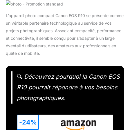
L’appareil photo compact Canon EOS R10 se présente comme
un véritable partenaire technologique au service de vos
projets photographiques. Associant compacité, performance
et connectivité, il semble conçu pour s’adapter à un large
éventail d’utilisateurs, des amateurs aux professionnels en
quête de mobilité.
🔍
Découvrez pourquoi la Canon EOS
R10 pourrait répondre à vos besoins
photographiques.
-24%