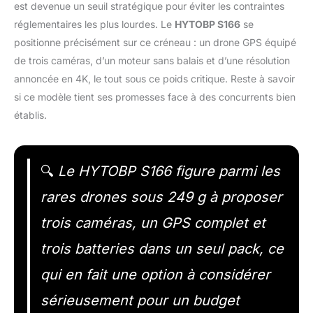
est devenue un seuil stratégique pour éviter les contraintes
réglementaires les plus lourdes. Le
HYTOBP S166
se
positionne précisément sur ce créneau : un drone GPS équipé
de trois caméras, d’un moteur sans balais et d’une résolution
annoncée en 4K, le tout sous ce poids critique. Reste à savoir
si ce modèle tient ses promesses face à des concurrents bien
établis.
🔍
Le HYTOBP S166 figure parmi les
rares drones sous 249 g à proposer
trois caméras, un GPS complet et
trois batteries dans un seul pack, ce
qui en fait une option à considérer
sérieusement pour un budget