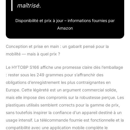
maîtrisé.
Disponibilité et prix à jour – informations fournies par
Amazon
Conception et prise en main : un gabarit pensé pour la
mobilité — mais à quel prix ?
Le HYTOBP S166 affiche une promesse claire dès l’emballage
: rester sous les 249 grammes pour s’affranchir des
obligations d’enregistrement les plus contraignantes en
Europe. Cette légèreté est un argument commercial solide,
mais elle impose des compromis sur la robustesse perçue. Les
plastiques utilisés semblent corrects pour la gamme de prix,
sans toutefois inspirer la confiance d’un appareil destiné à un
usage intensif. La télécommande fournie est fonctionnelle et la
compatibilité avec une application mobile complète le