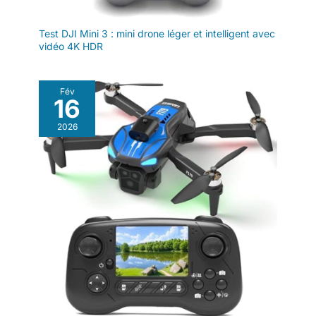
Test DJI Mini 3 : mini drone léger et intelligent avec
vidéo 4K HDR
Fév
16
2026