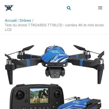
Aller
Rechercher
au
contenu
Accueil
Drônes
Test du drone TTROARDS TT19LCD : caméra 4K et mini écran
LCD