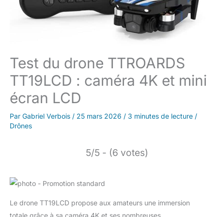
Test du drone TTROARDS
TT19LCD : caméra 4K et mini
écran LCD
Par
Gabriel Verbois
/
25 mars 2026
/
3 minutes de lecture
/
Drônes
5/5 - (6 votes)
Le drone TT19LCD propose aux amateurs une immersion
totale grâce à sa caméra 4K et ses nombreuses