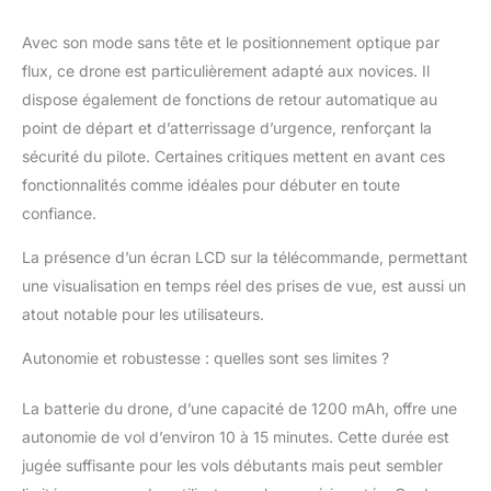
doté d'un écran LCD
Avec son mode sans tête et le positionnement optique par
2,8 pouces qui affiche
clairement les données
flux, ce drone est particulièrement adapté aux novices. Il
de vol en temps réel et
dispose également de fonctions de retour automatique au
les images de la
point de départ et d’atterrissage d’urgence, renforçant la
caméra sans avoir
sécurité du pilote. Certaines critiques mettent en avant ces
besoin d'un
smartphone.
fonctionnalités comme idéales pour débuter en toute
Compatible avec des
confiance.
cartes mémoire jusqu'à
32 Go, il stocke sans
La présence d’un écran LCD sur la télécommande, permettant
effort de grandes
une visualisation en temps réel des prises de vue, est aussi un
quantités de vidéos et
atout notable pour les utilisateurs.
de photos 4K,
garantissant ainsi la
Autonomie et robustesse : quelles sont ses limites ?
capture de chaque
moment mémorable.
La batterie du drone, d’une capacité de 1200 mAh, offre une
【Positionnement par
Flux Optique】 Équipé
autonomie de vol d’environ 10 à 15 minutes. Cette durée est
d'une technologie
jugée suffisante pour les vols débutants mais peut sembler
avancée de