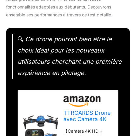
fonctionnalités adaptées aux débutants. Découvrons
ensemble ses performances à travers ce test détaillé.
🔍
Ce drone pourrait bien être le
choix idéal pour les nouveaux
utilisateurs cherchant une première
expérience en pilotage.
TTROARDS Drone
avec Caméra 4K
pour Adultes, Mini
【Caméra 4K HD +
Drones avec