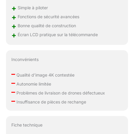
du quadricoptère
+
Simple à piloter
empêche efficacement
+
Fonctions de sécurité avancées
les dommages causés
+
par les collisions avec
Bonne qualité de construction
des obstacles pendant
+
Écran LCD pratique sur la télécommande
le vol, tout en
minimisant les
dommages potentiels
aux objets
Inconvénients
environnants. Cela
renforce la sécurité lors
–
de l'utilisation du
Qualité d’image 4K contestée
quadricoptère dans
–
Autonomie limitée
des espaces confinés
–
Problèmes de livraison de drones défectueux
ou des
–
environnements
Insuffisance de pièces de rechange
comportant de
multiples obstacles,
garantissant une
tranquillité d'esprit
Fiche technique
pendant le vol.