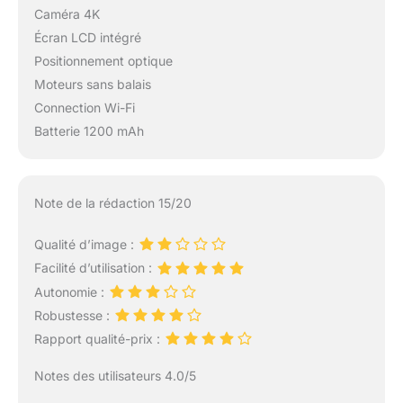
【Fonctionnalités
Caméra 4K
Puissantes】 Le drone
Écran LCD intégré
FPV dispose de
Positionnement optique
multiples
Moteurs sans balais
fonctionnalités
avancées. Le mode
Connection Wi-Fi
sans tête élimine la
Batterie 1200 mAh
confusion
directionnelle, tandis
que des fonctionnalités
telles que le
Note de la rédaction 15/20
décollage/atterrissage
en une seule touche et
Qualité d’image :
la rotation à 360°
Facilité d’utilisation :
garantissent un
Autonomie :
fonctionnement intuitif
permettant aux
Robustesse :
débutants de le
Rapport qualité-prix :
maîtriser rapidement.
La conception pliable
Notes des utilisateurs 4.0/5
facilite le rangement et