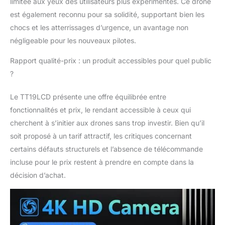
limitée aux yeux des utilisateurs plus expérimentés. Ce drone
positionnement par
est également reconnu pour sa solidité, supportant bien les
flux optique, ce mini-
drone atteint une
chocs et les atterrissages d’urgence, un avantage non
précision de centimètre
négligeable pour les nouveaux pilotes.
et une stabilité
exceptionnelle en
Rapport qualité-prix : un produit accessibles pour quel public
intérieur. Il maintient un
?
vol stable même dans
des environnements
Le TT19LCD présente une offre équilibrée entre
intérieurs sans GPS. Sa
fonctionnalités et prix, le rendant accessible à ceux qui
conception conviviale
pour les débutants
cherchent à s’initier aux drones sans trop investir. Bien qu’il
réduit la complexité
soit proposé à un tarif attractif, les critiques concernant
opérationnelle,
certains défauts structurels et l’absence de télécommande
permettant une
incluse pour le prix restent à prendre en compte dans la
pratique en intérieur en
toute sécurité et une
décision d’achat.
maîtrise sans effort des
techniques de vol.
【Moteurs Sans
Balais】 Équipé de