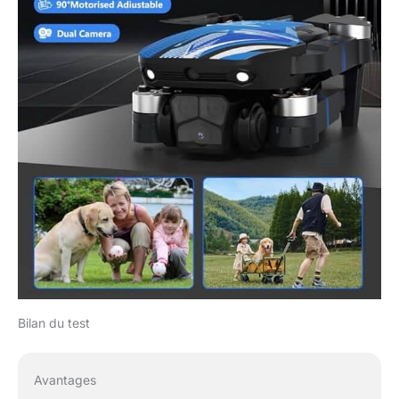
moteurs sans balais
silencieux et efficaces,
il offre une puissance
robuste et un
fonctionnement
silencieux. Il résiste à
des vents dépassant la
force 3, maintenant un
vol stable dans des
conditions difficiles. La
durée de vie prolongée
du moteur répond à
divers besoins de
tournage en extérieur,
fournissant une
puissance durable et
fiable pour les drones
télécommandés.
Bilan du test
【Protections
d'hélices】La
conception des
Avantages
protections d'hélices