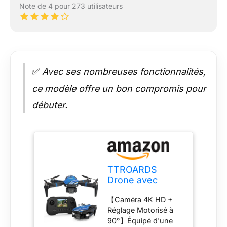
le transport, répondant
Note de 4 pour 273 utilisateurs
ainsi à divers besoins.
【Assistance Clientèle
Professionnelle】
TTROAARDS dispose
d'une équipe
d'assistance dédiée. Si
✅
Avec ses nombreuses fonctionnalités,
vous rencontrez des
problèmes lors de
ce modèle offre un bon compromis pour
l'installation, de la
débuter.
configuration, du
pilotage ou de la
maintenance du drone,
notre équipe se tient à
votre disposition pour
vous aider. Nous
TTROARDS
fournissons des
Drone avec
conseils patients et des
Caméra 4K pour
solutions efficaces,
【Caméra 4K HD +
Adultes, Mini
garantissant une
Réglage Motorisé à
Drones avec
expérience après-vente
90°】Équipé d'une
écran LCD 2,8
sans faille.