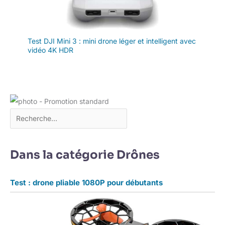
directionnelle, tandis
que des
fonctionnalités telles
que le
Test DJI Mini 3 : mini drone léger et intelligent avec
vidéo 4K HDR
décollage/atterrissage
en une seule touche
et la rotation à 360°
garantissent un
fonctionnement
intuitif permettant aux
débutants de le
maîtriser rapidement.
La conception pliable
facilite le rangement
Dans la catégorie Drônes
et le transport,
répondant ainsi à
divers besoins.
Test : drone pliable 1080P pour débutants
【Assistance
Clientèle
Professionnelle】
TTROAARDS dispose