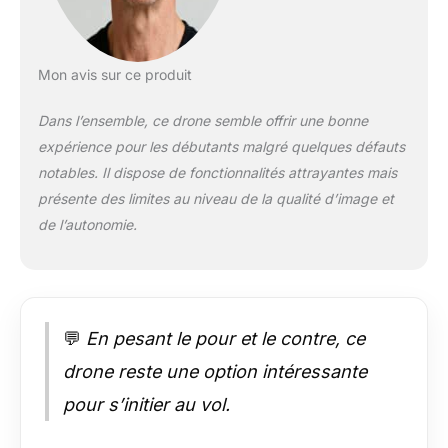
doté d'un écran LCD
2,8 pouces qui
affiche clairement les
données de vol en
Mon avis sur ce produit
temps réel et les
images de la caméra
Dans l’ensemble, ce drone semble offrir une bonne
sans avoir besoin
expérience pour les débutants malgré quelques défauts
d'un smartphone.
Compatible avec des
notables. Il dispose de fonctionnalités attrayantes mais
cartes mémoire
présente des limites au niveau de la qualité d’image et
jusqu'à 32 Go, il
de l’autonomie.
stocke sans effort de
grandes quantités de
vidéos et de photos
4K, garantissant ainsi
la capture de chaque
💬
En pesant le pour et le contre, ce
moment mémorable.
【Positionnement par
drone reste une option intéressante
Flux Optique】
Équipé d'une
pour s’initier au vol.
technologie avancée
de positionnement