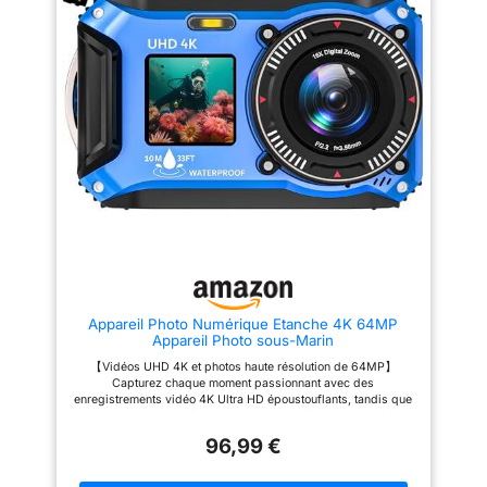
dispose de plusieurs
appuyez à nouveau sur le
l'aventure, cet appareil est
fonctionnalités
déclencheur pour prendre une
étanche IP68 jusqu'à 3 mètres,
photo. ☂ 【Appareil photo
idéal pour la plongée libre, le
intéressantes, telles
numérique selfie à double
surf et les parcs aquatiques.
que la stabilisation
écran】 L'appareil photo
Avec son compartiment à
d'image numérique,
étanche a une conception à
batterie scellé et sa construction
double écran pour prendre
solide, il est également résistant
la détection de
facilement des selfies. L'écran
à la poussière et aux
visage, la réduction
avant de 1,8 pouces rend la
températures extrêmes (-10°C ~
composition du selfie beaucoup
45°C), fiable dans tous les
du bruit et la capture
plus précise, vous permettant
environnements. Design Double
en rafale. FACILITÉ
ainsi de dire adieu aux prises
Écran pour des Selfies
D'UTILISATION -
de vue à l'aveugle. Avec la
Simplissimes - Écran principal
lunette arrière de 2,8 pouces,
IPS de 2.88" et écran avant de
Avec ses
vous pouvez toujours capturer
1.44" : composez vos images
commandes simples
chaque moment incroyable. ☂
parfaitement, sans aucune
【16FT étanche sans boîtier】
supposition. Le design à double
et intuitives pour
Cette caméra étanche utilise un
écran facilite la prise de selfies
prendre des photos
matériau imperméable unique,
et de photos de groupe sous
et des vidéos en
Appareil Photo Numérique Etanche 4K 64MP
donc aucun boîtier étanche n'est
l'eau comme jamais auparavant.
Appareil Photo sous-Marin
requis. De cette façon, il peut
Autofocus Intelligent, Lumière
toute simplicité,
également être utilisé pendant 1
d'Appoint et Mode Macro -
【Vidéos UHD 4K et photos haute résolution de 64MP】
l'appareil est
heure sous l'eau à la fois. C'est
Obtenez des images nettes et
Capturez chaque moment passionnant avec des
un bon idéal pour enregistrer
vives grâce à l'autofocus
également équipé
enregistrements vidéo 4K Ultra HD époustouflants, tandis que
tous vos sports nautiques
intelligent : appuyez à mi-
d'une batterie
les photos haute résolution de 56MP offrent une qualité
préférés tels que la natation, le
course sur le déclencheur
d'image sans précédent ! Que vous exploriez le monde sous-
rechargeable, offrant
surf, la plongée avec tuba et
lorsque le cadre devient vert. La
96,99 €
marin, que vous profitiez d'une journée à la plage ou que vous
bien plus encore. ☂ 【Conseils
lumière d'appoint intégrée
une autonomie pour
viviez des aventures en plein air, cet appareil photo numérique
chaleureux】 Cette caméra
améliore la visibilité dans les
enregistre parfaitement chaque expérience. Avec des couleurs
une journée complète