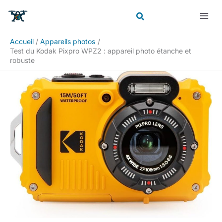
Aller
Rechercher
au
contenu
Accueil
Appareils photos
Test du Kodak Pixpro WPZ2 : appareil photo étanche et
robuste