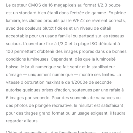
sécurisée.
Le capteur CMOS de 16 mégapixels au format 1/2,3 pouce
FONCTIONNALITÉS -
est un standard bien établi dans l’entrée de gamme. En pleine
Le Kodak WPZ2
lumière, les clichés produits par le WPZ2 se révèlent corrects,
dispose de plusieurs
avec des couleurs plutôt fidèles et un niveau de détail
fonctionnalités
acceptable pour un usage familial ou partagé sur les réseaux
intéressantes, telles
que la stabilisation
sociaux. L’ouverture fixe à f/3,0 et la plage ISO débutant à
d'image numérique, la
100 permettent d’obtenir des images propres dans de bonnes
détection de visage, la
conditions lumineuses. Cependant, dès que la luminosité
réduction du bruit et la
baisse, le bruit numérique se fait sentir et le stabilisateur
capture en rafale.
FACILITÉ
d’image — uniquement numérique — montre ses limites. La
D'UTILISATION - Avec
vitesse d’obturation maximale de 1/2000e de seconde
ses commandes
autorise quelques prises d’action, soutenues par une rafale à
simples et intuitives
6 images par seconde. Pour des souvenirs de vacances ou
pour prendre des
photos et des vidéos
des photos de plongée récréative, le résultat est satisfaisant ;
en toute simplicité,
pour des tirages grand format ou un usage exigeant, il faudra
l'appareil est également
regarder ailleurs.
équipé d'une batterie
rechargeable, offrant
Vidéo et connectivité : des fonctions basiques — pour quel