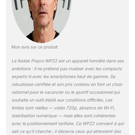
d'enregistrer des
vidéos HD 720p à 30
images par seconde
avec son écran LCD
de 2,7 pouces.
ROBUSTESSE -
Construite pour
durer, l'appareil
Mon avis sur ce produit
dispose d'une coque
extérieure résistante
Le Kodak Pixpro WPZ2 est un appareil honnête dans ses
aux chocs et aux
ambitions : il ne prétend pas rivaliser avec les compacts
rayures qui le protège
experts ni avec les smartphones haut de gamme. Sa
contre les dommages
accidentels ainsi que
robustesse certifiée et son prix contenu en font un choix
d'une poignée en
rationnel pour le vacancier ou le sportif occasionnel qui
caoutchouc pour une
souhaite un outil dédié aux conditions difficiles. Les
prise en main
limites sont réelles — vidéo 720p, absence de Wi-Fi,
confortable et
stabilisation numérique — mais elles sont cohérentes
sécurisée.
FONCTIONNALITÉS -
avec le positionnement tarifaire. Ce WPZ2 convient à qui
Le Kodak WPZ2
sait ce qu’il cherche ; il décevra ceux qui attendent des
dispose de plusieurs