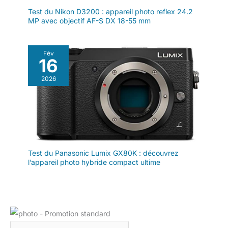
Test du Nikon D3200 : appareil photo reflex 24.2
MP avec objectif AF-S DX 18-55 mm
Fév
16
2026
Test du Panasonic Lumix GX80K : découvrez
l’appareil photo hybride compact ultime