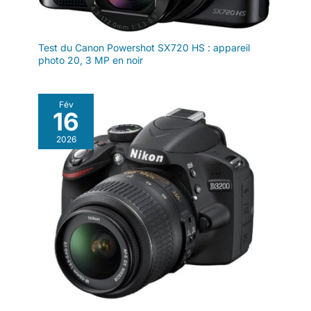
prend en charge les cartes microSD jusqu'à 128 Go (carte 32
Go incluse). Une puissante batterie de 1500 mAh est incluse
dans la livraison qui permet une durée d'enregistrement de
plus de 70 minutes ; le compartiment de la batterie est
Test du Canon Powershot SX720 HS : appareil
fermement fermé pour garantir l'étanchéité.
photo 20, 3 MP en noir
Fév
16
2026