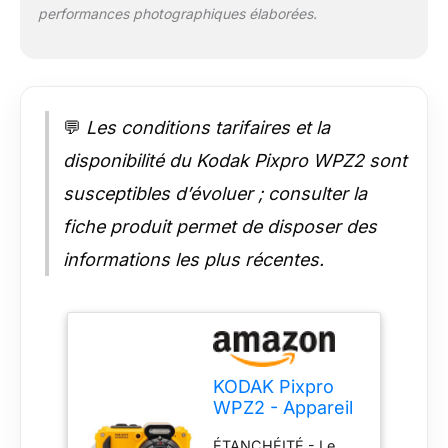
performances photographiques élaborées.
fonctionnalités
intéressantes, telles
que la stabilisation
d'image numérique,
la détection de
💬
Les conditions tarifaires et la
visage, la réduction
du bruit et la capture
disponibilité du Kodak Pixpro WPZ2 sont
en rafale. FACILITÉ
D'UTILISATION -
susceptibles d’évoluer ; consulter la
Avec ses
fiche produit permet de disposer des
commandes simples
et intuitives pour
informations les plus récentes.
prendre des photos
et des vidéos en
toute simplicité,
l'appareil est
également équipé
d'une batterie
KODAK Pixpro
rechargeable, offrant
WPZ2 - Appareil
une autonomie pour
Photo
une journée complète
ÉTANCHÉITÉ - Le