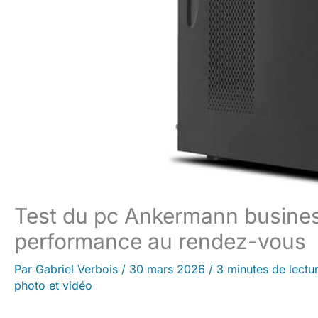
Test du pc Ankermann business
performance au rendez-vous
Par
Gabriel Verbois
/
30 mars 2026
/
3 minutes de lectu
photo et vidéo