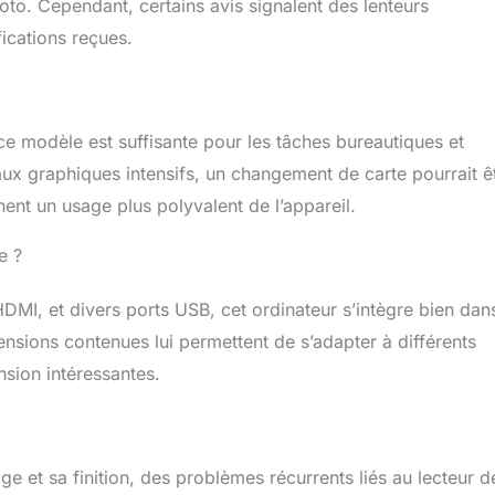
hoto. Cependant, certains avis signalent des lenteurs
e sont naturellement à votre disposition.
fications reçues.
e modèle est suffisante pour les tâches bureautiques et
aux graphiques intensifs, un changement de carte pourrait ê
hent un usage plus polyvalent de l’appareil.
e ?
DMI, et divers ports USB, cet ordinateur s’intègre bien dan
nsions contenues lui permettent de s’adapter à différents
nsion intéressantes.
ge et sa finition, des problèmes récurrents liés au lecteur d