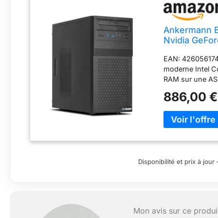
Ankermann Bu
Nvidia GeFo
SSD | Windows
EAN: 426056174
moderne Intel C
RAM sur une AS
processeur, une
886,00 €
équipé d'un SSD
possible avec 4
équipé d'une Nv
connexions suiv
3.0(2x), USB-A 3
LAN(1x), Bluetoo
ELITE U9 boîtier
Disponibilité et prix à jo
Card Reader lit 
solution WiFi & 
une expérience u
pour une utilisa
Mon avis sur ce produi
tous les pilotes 