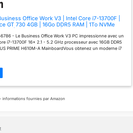
siness Office Work V3 | Intel Core i7-13700F |
rce GT 730 4GB | 16Go DDR5 RAM | 1To NVMe
 11 | WiFi & Bluetooth | Libre Office
6786 - Le Business Office Work V3 PC impressionne avec un
ore i7-13700F 16x 2.1 - 5.2 GHz processeur avec 16GB DDR5
US PRIME H610M-A MainboardVous obtenez un moderne i7
 carte mère exceptionnelle et une RAM rapide! Le PC est
 de 1000GB M.2 NVMe . Une extension est facilement
 ports SATA. Dans notre Business Office Work V3 PC est
idia GeForce GT 730 4GB Passive Cooling. Le PC offre les
antes : Cardreader *(1x), W-LAN(2x), Audio In/Out(1x), USB-A
.1(1x), Audio Connectors(5.1x), USB 2.0(4x), PS/2(2x),
th(1x), HDMI(1x), DVI-D(1x), VGA(1x). Le PC est logé dans un
 et est alimenté par une alimentation de 450W. Un Internal
ur – informations fournies par Amazon
toutes vos cartes et est complété par un DVD Writer. Une
Bluetooth est prête et offre une connectivité complète. Pour
tilisateur parfaite, notre PC est équipé de Windows 11 Pro
tion immédiate, sans bloatware ni logiciels d'essai. Windows et
t
sont préinstallés. Inclus LIBRE Open Office. Le service