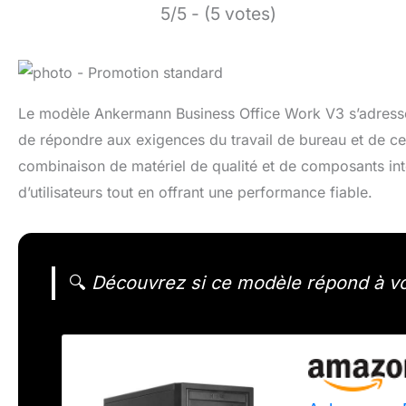
5/5 - (5 votes)
Le modèle Ankermann Business Office Work V3 s’adresse 
de répondre aux exigences du travail de bureau et de ce
combinaison de matériel de qualité et de composants intég
d’utilisateurs tout en offrant une performance fiable.
🔍
Découvrez si ce modèle répond à vo