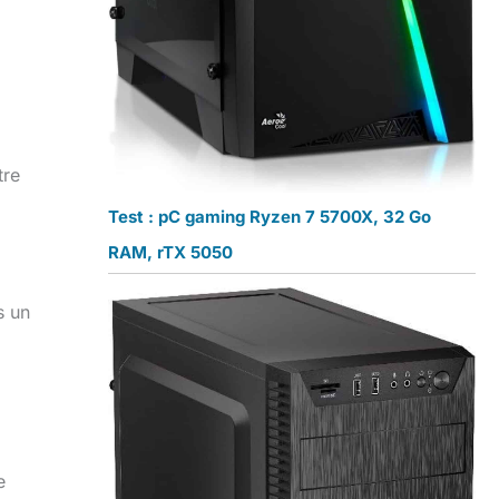
tre
Test : pC gaming Ryzen 7 5700X, 32 Go
RAM, rTX 5050
s un
e