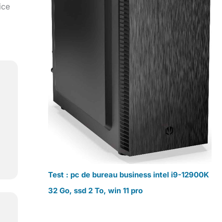
ice
Test : pc de bureau business intel i9-12900K
32 Go, ssd 2 To, win 11 pro