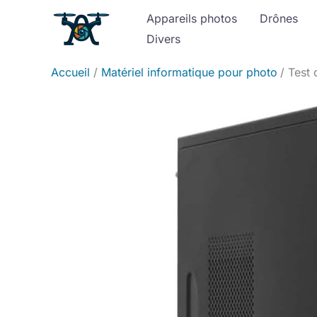
Aller
Appareils photos
Drônes
au
Divers
contenu
Accueil
Matériel informatique pour photo
Test 