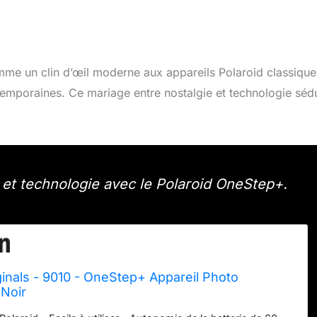
mme un clin d’œil moderne aux appareils Polaroid classique
temporaines. Ce mariage entre nostalgie et technologie séd
et technologie avec le Polaroid OneStep+.
ginals - 9010 - OneStep+ Appareil Photo
 Noir