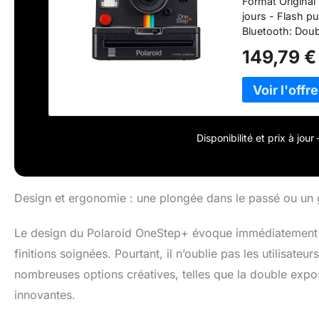
Format Original 
jours - Flash p
Bluetooth: Doub
bruit - Retardat
149,79 €
pouvez passer d'
à 0, 60 cm. La 
pour iOS et An
Bandoulière - M
focale de l'obje
Disponibilité et prix à jou
Design et ergonomie : une plongée dans le passé ou u
Le design du Polaroid OneStep+ évoque immédiatement le
finitions soignées. Pourtant, il n’oublie pas les utilisat
nombreuses options créatives, telles que la double exposi
innovantes.