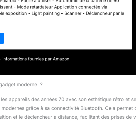
Polaroid - Facile à utiliser - Autonomie de la batterie de 60
uissant - Mode retardateur Application connectée via
le exposition - Light painting - Scanner - Déclencheur par le
eur - et plus encore ! Objectif standard et portrait: vous
un objectif à l'autre. Un pour le portrait, photo de 0, 30 cm
seconde est standard: photo de 60 cm à Infini. Disponible
droid OneStep + Camera - Cble de chargement USB -
anuel d'utilisation - Guide de démarrage rapide Distance
ctif portrait : 89 mm
r – informations fournies par Amazon
n gadget moderne ?
s appareils des années 70 avec son esthétique rétro et s
eurs modernes grâce à sa connectivité Bluetooth. Cela permet 
tion et le déclencheur à distance, facilitant des prises de 