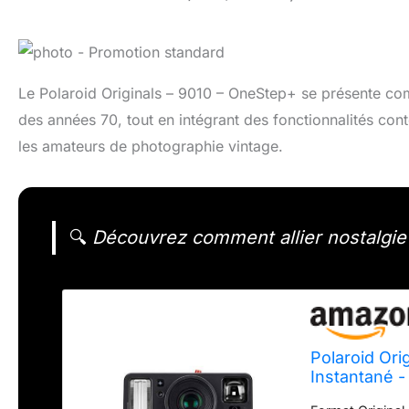
Le Polaroid Originals – 9010 – OneStep+ se présente co
des années 70, tout en intégrant des fonctionnalités con
les amateurs de photographie vintage.
🔍
Découvrez comment allier nostalgie 
Polaroid Ori
Instantané -