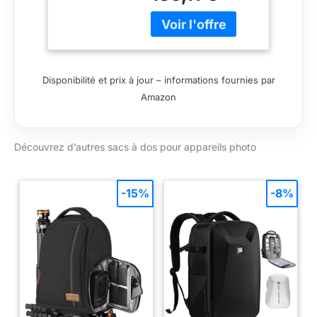
complet aux engins
sans poser le sac
Structure complète et
rembourrage avec All
Weather AW couvrir
Disponibilité et prix à jour – informations fournies par
fournissent
Amazon
protection supérieure
contre les
intempéries CradleFit
Découvrez d’autres sacs à dos pour appareils photo
poche suspend et
protège un portable
15" et 10" tablette
Lowepro Flipside 500
-15%
-8%
AW II appareil photo
sac à dos - noir :
Dimensions
intérieures L 30cm x
W 19cm x H 48cm