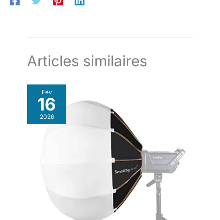
et les câbles facilement accessibles et bien organisés.
répartissant le poids
DIMENSIONS : Mesure 30 x 15 x 37 cm, offrant un espace
uniformément et réduisant la
suffisant pour votre équipement photographique sans ajouter
charge sur les épaules.
de volume inutile.
(Accessoires inclus : housse de
pluie x1） Sac photo voyage: La
ceinture trolley à l'arrière assure
le confort pendant le voyage.
Nos sacs d'épaule pour
Articles similaires
appareil photo sont parfaits
pour les voyages et offrent des
fonctionnalités pratiques pour
les photographes et les
Fév
passionnés d'appareil photo
16
2026