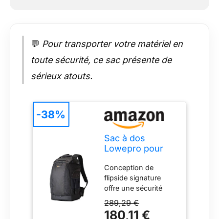
💬
Pour transporter votre matériel en
toute sécurité, ce sac présente de
sérieux atouts.
-38%
Sac à dos
Lowepro pour
appareil photo
Conception de
flipside signature
offre une sécurité
accrue grâce à côté
289,29 €
du corps points
180,11 €
d’entrée et un accès