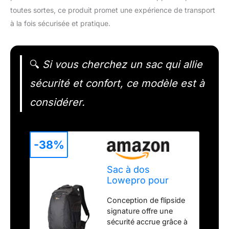
toutes sortes, ce produit promet une expérience de transport
à la fois sécurisée et pratique.
🔍
Si vous cherchez un sac qui allie
sécurité et confort, ce modèle est à
considérer.
-38%
Sac à dos
Lowepro pour
appareil photo
Conception de flipside
signature offre une
sécurité accrue grâce à