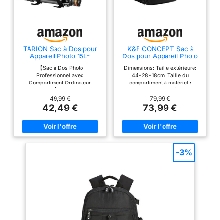
TARION Sac à Dos pour
K&F CONCEPT Sac à
Appareil Photo 15L-
Dos pour Appareil Photo
Accès Latéral Rapide PC
【Sac à Dos Photo
Dimensions: Taille extérieure:
15"
Professionnel avec
44*28*18cm. Taille du
Compartiment Ordinateur
compartiment à matériel :
Portable 15"】Les 8 cloisons
40*24*14cm.Capacité : 22L; Ce
rembourrées et amovibles sont
sac à dos multifonctionnel pour
49,99 €
79,99 €
entièrement réorganisables
appareil photo à coque dure est
42,49 €
73,99 €
pour une protection optimale de
conçu pour différentes marques
votre équipement. Un système
d'appareils photo. Les inserts
d'attache permet de fixer votre
modulaires amovibles servent
trépied au fond du sac.
de séparateurs individuels pour
【Grande Capacité 15L】Ce sac
différents appareils photo,
professionnel peut contenir 1
flashs et objectifs. La poche
-3%
appareil, 6 objectifs et 1 flash.
arrière est un compartiment
Une poche zippée en mesh à
pour ordinateur portable
l'intérieur range vos
pouvant accueillir des
accessoires, iPad ou autres
ordinateurs portables jusqu'à
tablettes. Les poches latérales
15,6 pouces Sac à dos photo de
en mesh extensible accueillent
grande capacité: Étui pour
une bouteille ou un parapluie.
appareil photo avec 2 poches
【Sac à Dos Photo Léger et
internes pour accessoires
Compact】Dimensions : 41 x
permettant de ranger les