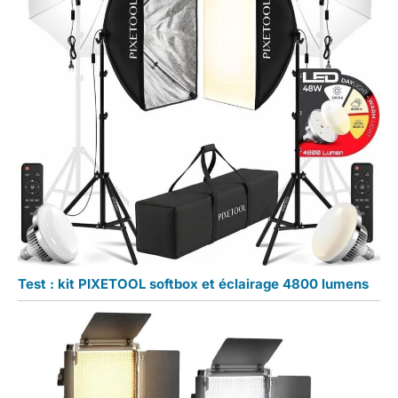
Test : kit PIXETOOL softbox et éclairage 4800 lumens