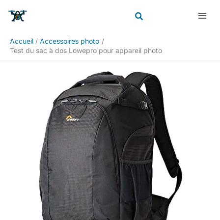
Aller
Rechercher
au
contenu
Accueil
Accessoires photo
Test du sac à dos Lowepro pour appareil photo