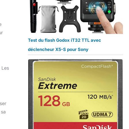
e
ur
Test du flash Godox iT32 TTL avec
déclencheur X5-S pour Sony
. Les
ser
 sa