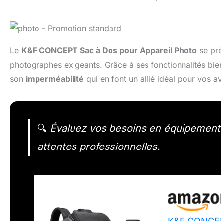
Le
K&F CONCEPT Sac à Dos pour Appareil Photo
se pré
photographes exigeants. Grâce à ses fonctionnalités bie
son
imperméabilité
qui en font un allié idéal pour vos 
🔍
Évaluez vos besoins en équipement 
attentes professionnelles.
K&F CONCEPT