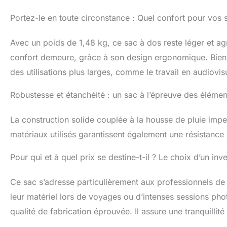
dédiée au stock
tailles. Le com
Portez-le en toute circonstance : Quel confort pour vos 
ordinateur port
excellent choix 
Avec un poids de 1,48 kg, ce sac à dos reste léger et ag
aux voyages et 
confort demeure, grâce à son design ergonomique. Bien 
conception ergo
poitrine et sa c
des utilisations plus larges, comme le travail en audiovi
pendant une lo
Robustesse et étanchéité : un sac à l’épreuve des élémen
La construction solide couplée à la housse de pluie impe
matériaux utilisés garantissent également une résistance
Pour qui et à quel prix se destine-t-il ? Le choix d’un inv
Ce sac s’adresse particulièrement aux professionnels de
leur matériel lors de voyages ou d’intenses sessions phot
qualité de fabrication éprouvée. Il assure une tranquillité 