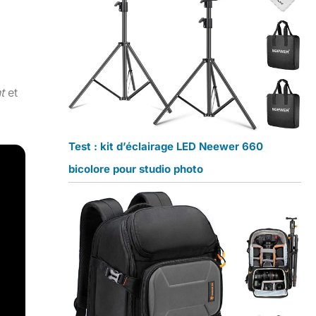
t
et
Test : kit d’éclairage LED Neewer 660
bicolore pour studio photo