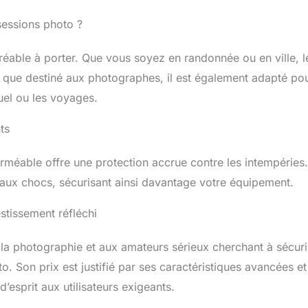
age de différents types de cartes mémoire de différentes
partiment pour ordinateur portable permet de ranger un
sessions photo ?
able de 15,6 pouces. Ce sac de grande capacité est un
pour les vidéastes professionnels. Il convient à la randonnée,
réable à porter. Que vous soyez en randonnée ou en ville, l
à d'autres activités photographiques en extérieur. Sa
que destiné aux photographes, il est également adapté po
nomique, son panneau arrière respirant, sa sangle de
einture réglable vous permettent de le porter confortablement
suel ou les voyages.
ngue période.
ts
rméable offre une protection accrue contre les intempéries
 aux chocs, sécurisant ainsi davantage votre équipement.
estissement réfléchi
 la photographie et aux amateurs sérieux cherchant à sécuri
o. Son prix est justifié par ses caractéristiques avancées et
d’esprit aux utilisateurs exigeants.