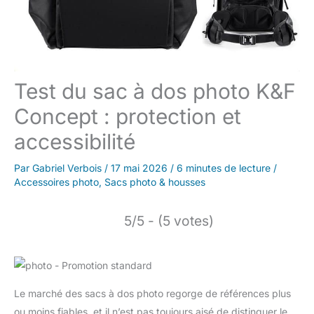
Test du sac à dos photo K&F
Concept : protection et
accessibilité
Par
Gabriel Verbois
/
17 mai 2026
/
6 minutes de lecture
/
Accessoires photo
,
Sacs photo & housses
5/5 - (5 votes)
Le marché des sacs à dos photo regorge de références plus
ou moins fiables, et il n’est pas toujours aisé de distinguer le