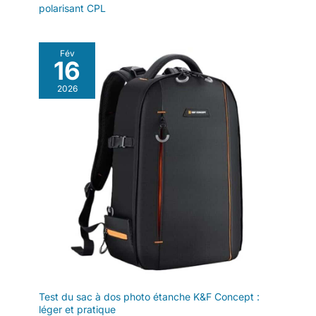
polarisant CPL
Conception
imperméable avec
cache imperméable
dissimulé dans le
Fév
16
fond et fermeture
éclair imperméable
2026
SBS. Convient pour la
photographie en
plein air, la
photographie de
voyage, etc.
Test du sac à dos photo étanche K&F Concept :
léger et pratique