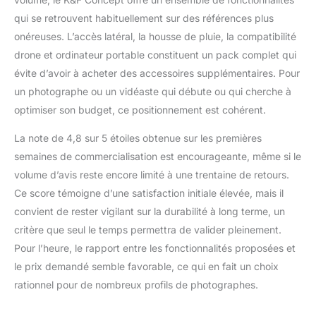
cache imperméable
qui se retrouvent habituellement sur des références plus
dissimulé dans le fond
et fermeture éclair
onéreuses. L’accès latéral, la housse de pluie, la compatibilité
imperméable SBS.
drone et ordinateur portable constituent un pack complet qui
Convient pour la
évite d’avoir à acheter des accessoires supplémentaires. Pour
photographie en plein
un photographe ou un vidéaste qui débute ou qui cherche à
air, la photographie de
voyage, etc.
optimiser son budget, ce positionnement est cohérent.
La note de 4,8 sur 5 étoiles obtenue sur les premières
semaines de commercialisation est encourageante, même si le
volume d’avis reste encore limité à une trentaine de retours.
Ce score témoigne d’une satisfaction initiale élevée, mais il
convient de rester vigilant sur la durabilité à long terme, un
critère que seul le temps permettra de valider pleinement.
Pour l’heure, le rapport entre les fonctionnalités proposées et
le prix demandé semble favorable, ce qui en fait un choix
rationnel pour de nombreux profils de photographes.