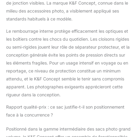
de jonction visibles. La marque K&F Concept, connue dans le
s'ouvre directement
sur le compartiment à
milieu des accessoires photo, a visiblement appliqué ses
équipement, ce qui
standards habituels à ce modèle.
vous permet d'attraper
et de déposer
Le rembourrage interne protège efficacement les optiques et
rapidement votre
les boîtiers contre les chocs du quotidien. Les cloisons rigides
appareil photo ou des
ou semi-rigides jouent leur rôle de séparateur protecteur, et la
objets du
conception générale évite les points de pression directs sur
compartiment principal.
Ne manquez pas un
les éléments fragiles. Pour un usage intensif en voyage ou en
seul instant pendant
reportage, ce niveau de protection constitue un minimum
vos prises de vue. Sac
attendu, et le K&F Concept semble le tenir sans compromis
à dos pour appareil
apparent. Les photographes exigeants apprécieront cette
photo de haute qualité
: fabriqué en nylon
rigueur dans la conception.
420D résistant à
l'usure et aux
Rapport qualité-prix : ce sac justifie-t-il son positionnement
éclaboussures, avec
face à la concurrence ?
revêtement en PU.
Conception
Positionné dans la gamme intermédiaire des sacs photo grand
imperméable avec
volume, le K&F Concept offre un ensemble de fonctionnalités