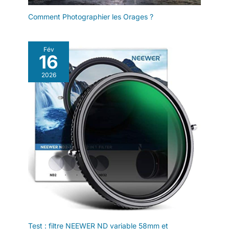
latérale droite s'ouvre
Comment Photographier les Orages ?
directement sur le
compartiment à
équipement, ce qui
Fév
vous permet
16
d'attraper et de
déposer rapidement
2026
votre appareil photo
ou des objets du
compartiment
principal. Ne
manquez pas un seul
instant pendant vos
prises de vue. Sac à
dos pour appareil
photo de haute
qualité : fabriqué en
nylon 420D résistant
à l'usure et aux
éclaboussures, avec
revêtement en PU.
Test : filtre NEEWER ND variable 58mm et