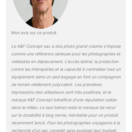
rangement
multifonctionnel des
accessoires.
Rangement
personnalisable : Le
compartiment
Mon avis sur ce produit
supérieur peut
contenir des
Le K&F Concept sac à dos photo grand volume s’impose
vêtements, la poche
comme une référence sérieuse pour les photographes et
intérieure zippée peut
vidéastes en déplacement. L’accès latéral, la protection
contenir des
téléphones portables,
contre les intempéries et la capacité à centraliser tout un
des batteries, des
équipement dans un seul bagage en font un compagnon
câbles et d'autres
de terrain réellement polyvalent. Les premières
accessoires, et le
impressions des utilisateurs sont très positives, et la
compartiment
marque K&F Concept bénéficie d’une réputation solide
principal inférieur
peut contenir des
dans le milieu. Le seul bémol reste le manque de recul
appareils photo, des
sur la durabilité à long terme, inévitable pour un produit
drones et d'autres
récemment lancé. Pour les photographes voyageurs à la
articles. Le
recherche d’un sac complet sans exploser leur budget,
compartiment