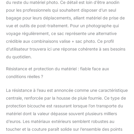
du reste du matériel photo. Ce détail est loin d’être anodin
différentes tailles et
pour les professionnels qui souhaitent disposer d’un seul
types de corps; des
bagage pour leurs déplacements, alliant matériel de prise de
sangles plus larges et
plus épaisses rendent
vue et outils de post-traitement. Pour un photographe qui
le transport plus facile
voyage régulièrement, ce sac représente une alternative
et plus confortable ;
crédible aux combinaisons valise + sac photo. Ce profil
dos EVA respirant plus
d’utilisateur trouvera ici une réponse cohérente à ses besoins
proche des courbes du
corps humain Coussin
du quotidien.
lombaire amovible,
réduction de la charge
Résistance et protection du matériel : fiable face aux
respirante, le haut a
conditions réelles ?
également deux
poches à fermeture à
La résistance à l’eau est annoncée comme une caractéristique
glissière peuvent être
centrale, renforcée par la housse de pluie fournie. Ce type de
stockés des
protection bicouche est rassurant lorsque l’on transporte du
accessoires. Accès
rapide par la fermeture
matériel dont la valeur dépasse souvent plusieurs milliers
à glissière du côté droit
d’euros. Les matériaux extérieurs semblent robustes au
: La fermeture à
toucher et la couture paraît solide sur l’ensemble des points
glissière latérale droite