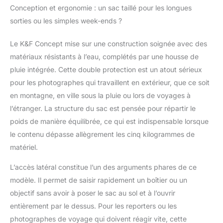
avec les appareils
Conception et ergonomie : un sac taillé pour les longues
photo DSLR/SLR.
sorties ou les simples week-ends ?
Pochette à la taille,
compartiment frontal
Le K&F Concept mise sur une construction soignée avec des
élastique, poches
matériaux résistants à l’eau, complétés par une housse de
latérales, poche
Étiquette de suivi et
pluie intégrée. Cette double protection est un atout sérieux
compartiment pour
pour les photographes qui travaillent en extérieur, que ce soit
ordinateur portable
en montagne, en ville sous la pluie ou lors de voyages à
pour un rangement
l’étranger. La structure du sac est pensée pour répartir le
multifonctionnel des
accessoires.
poids de manière équilibrée, ce qui est indispensable lorsque
Rangement
le contenu dépasse allègrement les cinq kilogrammes de
personnalisable : Le
matériel.
compartiment
supérieur peut contenir
L’accès latéral constitue l’un des arguments phares de ce
des vêtements, la
modèle. Il permet de saisir rapidement un boîtier ou un
poche intérieure zippée
objectif sans avoir à poser le sac au sol et à l’ouvrir
peut contenir des
téléphones portables,
entièrement par le dessus. Pour les reporters ou les
des batteries, des
photographes de voyage qui doivent réagir vite, cette