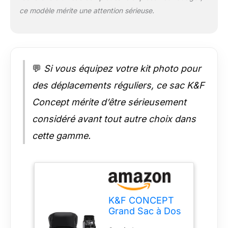
intérieur est amovible
ce modèle mérite une attention sérieuse.
et les 8 séparateurs
peuvent être
combinés librement
en fonction de
l'équipement de
💬
Si vous équipez votre kit photo pour
l'appareil photo pour
répondre à différents
des déplacements réguliers, ce sac K&F
besoins. Système de
Concept mérite d’être sérieusement
transport
professionnel :
considéré avant tout autre choix dans
Sangles réglables, le
cette gamme.
support lombaire
peut être déplacé
vers le haut et vers le
bas pour ajuster
4CM, adapté à
différentes tailles et
K&F CONCEPT
types de corps; des
Grand Sac à Dos
sangles plus larges et
de Voyage pour
plus épaisses