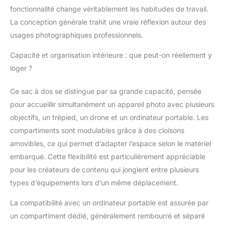
câbles et d'autres
fonctionnalité change véritablement les habitudes de travail.
accessoires, et le
La conception générale trahit une vraie réflexion autour des
compartiment principal
inférieur peut contenir
usages photographiques professionnels.
des appareils photo,
Capacité et organisation intérieure : que peut-on réellement y
des drones et d'autres
articles. Le
loger ?
compartiment intérieur
est amovible et les 8
Ce sac à dos se distingue par sa grande capacité, pensée
séparateurs peuvent
pour accueillir simultanément un appareil photo avec plusieurs
être combinés
objectifs, un trépied, un drone et un ordinateur portable. Les
librement en fonction
de l'équipement de
compartiments sont modulables grâce à des cloisons
l'appareil photo pour
amovibles, ce qui permet d’adapter l’espace selon le matériel
répondre à différents
embarqué. Cette flexibilité est particulièrement appréciable
besoins. Système de
pour les créateurs de contenu qui jonglent entre plusieurs
transport professionnel
: Sangles réglables, le
types d’équipements lors d’un même déplacement.
support lombaire peut
La compatibilité avec un ordinateur portable est assurée par
être déplacé vers le
haut et vers le bas pour
un compartiment dédié, généralement rembourré et séparé
ajuster 4CM, adapté à