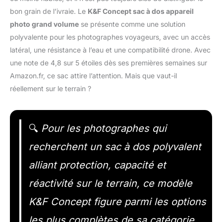
bon grain de l’ivraie. Le
K&F Concept sac à dos appareil
photo grand volume
se présente comme une solution
polyvalente pour les photographes voyageurs, avec un accès
latéral, une résistance à l’eau et une compatibilité drone. Avec
une note de 4,8 sur 5 étoiles dès ses premières semaines sur
Amazon.fr, ce sac attire l’attention. Mais que vaut-il
réellement sur le terrain ?
🔍
Pour les photographes qui
recherchent un sac à dos polyvalent
alliant protection, capacité et
réactivité sur le terrain, ce modèle
K&F Concept figure parmi les options
les plus complètes de sa catégorie.