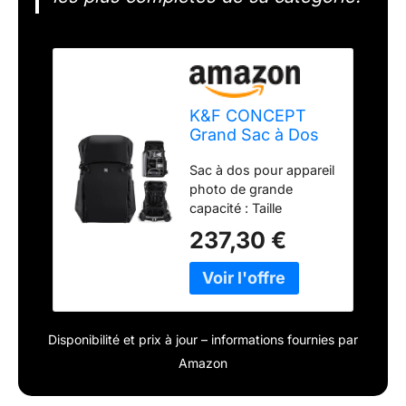
K&F CONCEPT
Grand Sac à Dos
de Voyage pour
Sac à dos pour appareil
Appareil Photo
photo de grande
capacité : Taille
intérieure :
237,30 €
28*16*52CM, taille du
compartiment
supérieur 28*15*11cm,
taille du compartiment
inférieur: 28*14*40CM.
Disponibilité et prix à jour – informations fournies par
Le sac à dos de 30L
peut contenir 2
Amazon
appareils photo et 6
objectifs. Compatible