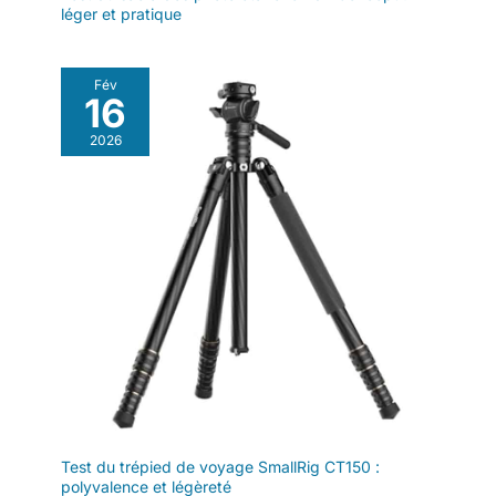
léger et pratique
d'enregistrement
restant - fini les
mauvaises surprises!
Fév
【𝐓é𝐥é𝐩𝐡𝐨𝐧𝐞𝐬
16
𝐂𝐨𝐦𝐩𝐚𝐭𝐢𝐛𝐥𝐞𝐬】iPhone
17 16 15 14 13 12 11
2026
Pro Max Mini XS Max
XR X, Huawei P50
P40 P30 P20 Pro
Mate 40 30 20 Pro,
Samsung Galaxy S22
S21 S20 Plus Ultra
Note20 Ultra
Test du trépied de voyage SmallRig CT150 :
polyvalence et légèreté