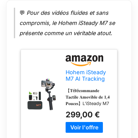
angles variés sans
application. Passez
💬
Pour des vidéos fluides et sans
instantanément d'un
angle "vue d'animal"
compromis, le Hohem iSteady M7 se
à une perspective
présente comme un véritable atout.
aérienne, pour des
mouvements dignes
d'un professionnel.
Sa structure
mécanique unique
assure une stabilité
Hohem iSteady
parfaite, même
M7 AI Tracking
complètement
Stabilisateur
déployée. 【𝐒𝐲𝐬𝐭è𝐦𝐞
【𝐓é𝐥é𝐜𝐨𝐦𝐦𝐚𝐧𝐝𝐞
pour
𝐝'é𝐜𝐥𝐚𝐢𝐫𝐚𝐠𝐞 𝐈𝐧𝐭𝐞𝐥𝐥𝐢𝐠𝐞𝐧𝐭
𝐓𝐚𝐜𝐭𝐢𝐥𝐞 𝐀𝐦𝐨𝐯𝐢𝐛𝐥𝐞 𝐝𝐞 𝟏,𝟒
Smartphone
𝐑𝐆𝐁 & 𝐂𝐂𝐓】Double
𝐏𝐨𝐮𝐜𝐞𝐬】L'iSteady M7
éclairage
est équipé d'une
avant/arrière avec
299,00 €
télécommande tactile
réglage 360° RGB et
couleur de 1,4
température de
pouces. Un double-
couleur (2700K-
clic ou un glissement
6500K). Changez