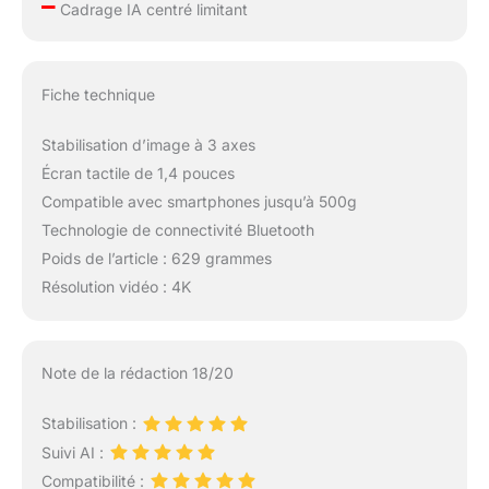
–
Cadrage IA centré limitant
mouvements ultra-
fluides, parfaits pour le
suivi rapide ou les
ralentis précis.
Fiche technique
【𝐀𝐮𝐭𝐨𝐧𝐨𝐦𝐢𝐞 𝐏𝐫𝐨𝐥𝐨𝐧𝐠é𝐞 &
𝐂𝐡𝐚𝐫𝐠𝐞 𝐈𝐧𝐯𝐞𝐫𝐬𝐞】Batterie
Stabilisation d’image à 3 axes
haute capacité pour
12h de tournage
Écran tactile de 1,4 pouces
continu. La fonction
Compatible avec smartphones jusqu’à 500g
power bank recharge
Technologie de connectivité Bluetooth
votre smartphone en
Poids de l’article : 629 grammes
urgence, tandis que le
système intelligent
Résolution vidéo : 4K
affiche le temps
d'enregistrement
restant - fini les
Note de la rédaction 18/20
mauvaises surprises!
【𝐓é𝐥é𝐩𝐡𝐨𝐧𝐞𝐬
𝐂𝐨𝐦𝐩𝐚𝐭𝐢𝐛𝐥𝐞𝐬】iPhone 17
Stabilisation :
16 15 14 13 12 11 Pro
Suivi AI :
Max Mini XS Max XR X,
Compatibilité :