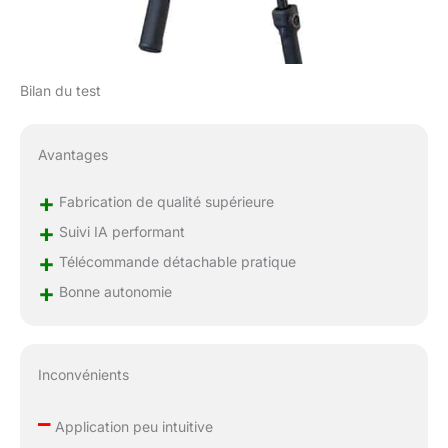
𝐂𝐡𝐚𝐫𝐠𝐞】Capacité de
charge professionnelle
(500g) avec 3 ports
1/4" pour objectifs,
Bilan du test
micros et lumières. Son
design modulaire
s'adapte aussi bien aux
Avantages
setups vlog qu'aux
configurations cinéma
+
Fabrication de qualité supérieure
professionnelles,
libérant votre créativité.
+
Suivi IA performant
【𝐒𝐭𝐚𝐛𝐢𝐥𝐢𝐬𝐚𝐭𝐞𝐮𝐫 𝟑 𝐀𝐱𝐞𝐬
+
Télécommande détachable pratique
𝟑𝟔𝟎° 𝐢𝐥𝐥𝐢𝐦𝐢𝐭é】Structure
+
orthogonale
Bonne autonomie
professionnelle
permettant des
rotations 360° et
inclinaisons à 325°
Inconvénients
sans restriction. Son
système de roulements
–
Application peu intuitive
uniques offre des