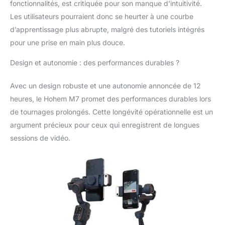
unique assure une
fonctionnalités, est critiquée pour son manque d’intuitivité.
stabilité parfaite, même
Les utilisateurs pourraient donc se heurter à une courbe
complètement
d’apprentissage plus abrupte, malgré des tutoriels intégrés
déployée. 【𝐒𝐲𝐬𝐭è𝐦𝐞
pour une prise en main plus douce.
𝐝'é𝐜𝐥𝐚𝐢𝐫𝐚𝐠𝐞 𝐈𝐧𝐭𝐞𝐥𝐥𝐢𝐠𝐞𝐧𝐭
𝐑𝐆𝐁 & 𝐂𝐂𝐓】Double
Design et autonomie : des performances durables ?
éclairage avant/arrière
avec réglage 360° RGB
et température de
Avec un design robuste et une autonomie annoncée de 12
couleur (2700K-
heures, le Hohem M7 promet des performances durables lors
6500K). Changez
de tournages prolongés. Cette longévité opérationnelle est un
instantanément
argument précieux pour ceux qui enregistrent de longues
l'ambiance lumineuse
sessions de vidéo.
pendant vos lives, ou
choisissez parmi 20
effets préenregistrés
pour transformer des
scènes ordinaires en
plans
cinématographiques.
【𝐂𝐨𝐦𝐩𝐚𝐭𝐢𝐛𝐢𝐥𝐢𝐭é 𝐌𝐮𝐥𝐭𝐢-
𝐚𝐜𝐜𝐞𝐬𝐬𝐨𝐢𝐫𝐞𝐬 & 𝟓𝟎𝟎𝐠 𝐝𝐞