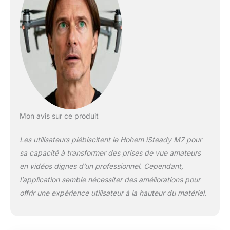
𝐈𝐧𝐭𝐞𝐥𝐥𝐢𝐠𝐞𝐧𝐭 𝐝𝐞 𝐒𝐮𝐢𝐯𝐢 𝐀𝐈
𝐌𝐚𝐠𝐧é𝐭𝐢𝐪𝐮𝐞】Equipé
de capteurs haute
précision et d'un
algorithme optimisé
pour un verrouillage
instantané de la cible,
avec une sensibilité
de suivi dynamique
augmentée de 100%.
Idéal pour le sport ou
Mon avis sur ce produit
la danse, il identifie
intelligemment le
Les utilisateurs plébiscitent le Hohem iSteady M7 pour
sujet et maintient une
sa capacité à transformer des prises de vue amateurs
composition stable
en vidéos dignes d’un professionnel. Cependant,
pour des images
fluides et naturelles.
l’application semble nécessiter des améliorations pour
【𝐏𝐞𝐫𝐜𝐡𝐞 𝐓é𝐥𝐞𝐬𝐜𝐨𝐩𝐢𝐪𝐮𝐞
offrir une expérience utilisateur à la hauteur du matériel.
𝐌𝐮𝐥𝐭𝐢-𝐚𝐧𝐠𝐥𝐞𝐬】Sa
perche télescopique
robuste permet des