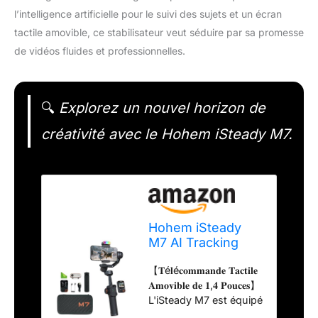
l’intelligence artificielle pour le suivi des sujets et un écran
tactile amovible, ce stabilisateur veut séduire par sa promesse
de vidéos fluides et professionnelles.
🔍
Explorez un nouvel horizon de
créativité avec le Hohem iSteady M7.
Hohem iSteady
M7 AI Tracking
Stabilisateur pour
【𝐓é𝐥é𝐜𝐨𝐦𝐦𝐚𝐧𝐝𝐞 𝐓𝐚𝐜𝐭𝐢𝐥𝐞
Smartphone
𝐀𝐦𝐨𝐯𝐢𝐛𝐥𝐞 𝐝𝐞 𝟏,𝟒 𝐏𝐨𝐮𝐜𝐞𝐬】
L'iSteady M7 est équipé
d'une télécommande