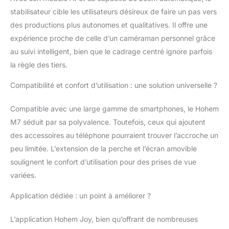
augmentée de 100%.
stabilisateur cible les utilisateurs désireux de faire un pas vers
Idéal pour le sport ou la
des productions plus autonomes et qualitatives. Il offre une
danse, il identifie
intelligemment le sujet
expérience proche de celle d’un caméraman personnel grâce
et maintient une
au suivi intelligent, bien que le cadrage centré ignore parfois
composition stable
la règle des tiers.
pour des images
fluides et naturelles.
Compatibilité et confort d’utilisation : une solution universelle ?
【𝐏𝐞𝐫𝐜𝐡𝐞 𝐓é𝐥𝐞𝐬𝐜𝐨𝐩𝐢𝐪𝐮𝐞
𝐌𝐮𝐥𝐭𝐢-𝐚𝐧𝐠𝐥𝐞𝐬】Sa perche
Compatible avec une large gamme de smartphones, le Hohem
télescopique robuste
M7 séduit par sa polyvalence. Toutefois, ceux qui ajoutent
permet des angles
variés sans application.
des accessoires au téléphone pourraient trouver l’accroche un
Passez instantanément
peu limitée. L’extension de la perche et l’écran amovible
d'un angle "vue
soulignent le confort d’utilisation pour des prises de vue
d'animal" à une
variées.
perspective aérienne,
pour des mouvements
Application dédiée : un point à améliorer ?
dignes d'un
professionnel. Sa
L’application Hohem Joy, bien qu’offrant de nombreuses
structure mécanique