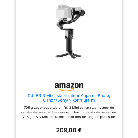
tracas. Restez concentré - Avec
chefs-d'œuvre de qualité
– Le gimbal
ActiveTrack 7.0 de DJI Mimo,
cinématographique avec
PORTENTUM est
suivez les sujets avec votre
facilité. Capturez comme un pro
nacelle dans des scénarios
dès le premier jour - Appairez
équipé d’une
plus diversifiés. Peu importe
votre Osmo Mobile 7P avec DJI
gâchette pour
l'audace de vos mouvements,
Mimo pour ShotGuides et
capturer
profitez d'un suivi fluide à
Édition en un seul clic. Filmez et
chaque étape. Capturez comme
modifiez comme un pro,
instantanément des
un Pro dès le premier jour -
économisant du temps et
vidéos ou des
Appairez votre Osmo Mobile 7
améliorant instantanément votre
avec DJI Mimo pour ShotGuides
narration créative. Tellement
photos, d’un joystick
et Édition en un seul clic. Filmez
rapide, tellement facile -
directionnel, d’un
et modifiez comme un pro,
Dépliez la nacelle pour
sélecteur de mode et
économisant du temps et
l'allumer. Montez facilement un
améliorant instantanément votre
smartphone appairé avec le
d’un curseur latéral
narration créative. Ultra-légère
design magnétique, et
pour le zoom. Tout
avec prise en main confortable
l'application Mimo s'affiche
- Avec seulement 300 grammes
automatiquement [3] pour que
est à portée de main,
[4], Osmo Mobile 7 se vante
vous puissiez filmer
sans toucher l’écran.
d'un design ergonomique et
instantanément. Rationalisez
STABILISATION À 3
DJI RS 3 Mini, stabilisateur Appareil Photo,
d'une poignée antidérapante, ce
votre créativité - La barre
Canon/Sony/Nikon/Fujifilm
qui en fait la nacelle de
d'extension intégrée et le
AXES ET MODES DE
téléphone idéale pour une
trépied [4] de l'Osmo Mobile 7P
795 g Léger et portable - RS 3 Mini est un stabilisateur de
VERROUILLAGE
utilisation prolongée. Renforcez
vous permettent de capturer de
caméra de voyage ultra compact. Avec un poids de seulement
votre créativité stable - Osmo
larges selfies et des vlogs
PERSONNALISABLES
795 g, RS 3 Mini est facile à tenir lors de longues prises de
Mobile 7 offre un temps de
stables, offrant une liberté
– Le stabilisateur
vue Compatibilité étendue - Moteurs à couple élevé : RS 3 Mini
fonctionnement maximal de 10
créative sans l'encombrement
a une capacité de charge de 2 kg max, pour des combinaisons
compatible avec
heures [6] et peut également
d'équipements
209,00 €
d’objectifs et caméras variées Contrôle obturateur par
charger votre téléphone via
supplémentaires. Renforcez
iPhone et Android
Bluetooth - La caméra se reconnecte automatiquement après
USB-C, idéal pour les
votre créativité stable - Osmo