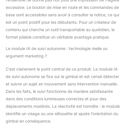
dès la première
excessive. Le bouton de mise en route et les commandes de
utilisation. GÂCHETTE
base sont accessibles sans avoir à consulter la notice, ce qui
ARRIÈRE ET
CONTRÔLE PHYSIQUE
est un point positif pour les débutants. Pour un créateur de
COMPLET – Le gimbal
contenu qui cherche un outil transportable au quotidien, le
PORTENTUM est
format pliable constitue un véritable avantage pratique.
équipé d’une gâchette
pour capturer
Le module IA de suivi autonome : technologie réelle ou
instantanément des
argument marketing ?
vidéos ou des photos,
d’un joystick
C’est clairement le point central de ce produit. Le module IA
directionnel, d’un
sélecteur de mode et
de suivi autonome se fixe sur le gimbal et est censé détecter
d’un curseur latéral
et suivre un sujet en mouvement sans intervention manuelle.
pour le zoom. Tout est
Dans les faits, le suivi fonctionne de manière satisfaisante
à portée de main, sans
dans des conditions lumineuses correctes et pour des
toucher l’écran.
STABILISATION À 3
déplacements modérés. La réactivité est honnête : le module
AXES ET MODES DE
identifie un visage ou une silhouette et ajuste l’orientation du
VERROUILLAGE
gimbal en conséquence.
PERSONNALISABLES –