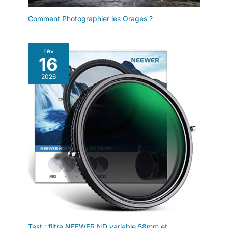
du gimbal
officiel de DJI pour télécharger
PORTENTUM est
la dernière version de Mimo.
Comment Photographier les Orages ?
compact, léger et
compatible avec les
appareils iOS et
Fév
Android. Jusqu’à 5
16
heures d’autonomie
avec recharge rapide.
2026
Bien plus qu’une
perche selfie : c’est
votre studio de
poche.
Test : filtre NEEWER ND variable 58mm et