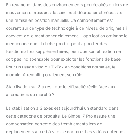
Le stabilisateur
En revanche, dans des environnements peu éclairés ou lors de
compatible avec
mouvements brusques, le suivi peut décrocher et nécessiter
iPhone et Android
une remise en position manuelle. Ce comportement est
PORTENTUM élimine
les vibrations en temps
courant sur ce type de technologie à ce niveau de prix, mais il
réel et garantit une
convient de le mentionner clairement. L’application optionnelle
fluidité optimale même
mentionnée dans la fiche produit peut apporter des
dans les mouvements
fonctionnalités supplémentaires, bien que son utilisation ne
rapides. Il comprend
quatre modes de
soit pas indispensable pour exploiter les fonctions de base.
stabilisation : avec
Pour un usage vlog ou TikTok en conditions normales, le
blocage d’un, deux ou
module IA remplit globalement son rôle.
trois axes, ou mode
libre de type FPV. Idéal
Stabilisation sur 3 axes : quelle efficacité réelle face aux
pour le sport, le vlog,
alternatives du marché ?
YouTube, TikTok ou
toute création
La stabilisation à 3 axes est aujourd’hui un standard dans
professionnelle.
PLIABLE, COMPATIBLE
cette catégorie de produits. Le Gimbal 7 Pro assure une
ET AVEC TRÉPIED
compensation correcte des tremblements lors de
INTÉGRÉ – Le design
déplacements à pied à vitesse normale. Les vidéos obtenues
du gimbal