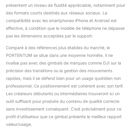
présentent un niveau de fluidité appréciable, notamment pour
PORTENTUM est
compact, léger et
des formats courts destinés aux réseaux sociaux. La
compatible avec les
compatibilité avec les smartphones iPhone et Android est
appareils iOS et
effective, à condition que le modèle de téléphone ne dépasse
Android. Jusqu’à 5
pas les dimensions acceptées par le support.
heures d’autonomie
avec recharge rapide.
Comparé à des références plus établies du marché, le
Bien plus qu’une
PORTENTUM se situe dans une moyenne honnête. Il ne
perche selfie : c’est
votre studio de poche.
rivalise pas avec des gimbals de marques comme DJI sur la
précision des transitions ou la gestion des mouvements
rapides, mais il se défend bien pour un usage quotidien non
professionnel. Ce positionnement est cohérent avec son tarif.
Les créateurs débutants ou intermédiaires trouveront ici un
outil suffisant pour produire du contenu de qualité correcte
sans investissement conséquent. C’est précisément pour ce
profil d’utilisateur que ce gimbal présente le meilleur rapport
valeur/usage.