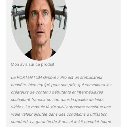
différents niveaux de
luminosité et de
température. SUIVI
AVANCÉ ET MODES
VIDÉO CRÉATIFS –
Avec l’app officielle,
vous pouvez suivre
n’importe quel objet
ou zone dans le
cadre. Le gimbal
PORTENTUM
Mon avis sur ce produit
propose des modes
automatiques
Le PORTENTUM Gimbal 7 Pro est un stabilisateur
comme Inception,
honnête, bien équipé pour son prix, qui convaincra les
Dolly Zoom, Fast
créateurs de contenu débutants et intermédiaires
Transition, Intelligent
Shooting et
souhaitant franchir un cap dans la qualité de leurs
Panoramic Shot pour
vidéos. Le module IA de suivi autonome constitue une
filmer comme un pro
vraie valeur ajoutée dans des conditions d’utilisation
dès la première
standard. La garantie de 3 ans et le kit complet fourni
utilisation.