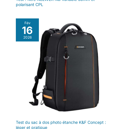
polarisant CPL
Fév
16
2026
Test du sac à dos photo étanche K&F Concept :
léger et pratique