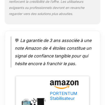
renforcent la crédibilité de l’offre. Les utilisateurs
GÂCHETTE ARRIÈRE
ET CONTRÔLE
exigeants ou professionnels devront en revanche
PHYSIQUE COMPLET
regarder vers des solutions plus abouties.
– Le gimbal
PORTENTUM est
équipé d’une
gâchette pour
capturer
💬
La garantie de 3 ans associée à une
instantanément des
vidéos ou des
note Amazon de 4 étoiles constitue un
photos, d’un joystick
signal de confiance tangible pour qui
directionnel, d’un
sélecteur de mode et
hésite encore à franchir le pas.
d’un curseur latéral
pour le zoom. Tout
est à portée de main,
sans toucher l’écran.
STABILISATION À 3
AXES ET MODES DE
PORTENTUM
VERROUILLAGE
Stabilisateur
PERSONNALISABLES
Smartphone