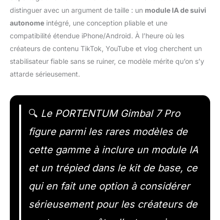
distinguer avec un argument de taille : un
module IA de suivi
autonome
intégré, une conception pliable et une
compatibilité étendue iPhone/Android. À l’heure où les
créateurs de contenu TikTok, YouTube et vlog cherchent un
stabilisateur fiable sans se ruiner, ce modèle mérite qu’on s’y
attarde sérieusement.
🔍
Le PORTENTUM Gimbal 7 Pro
figure parmi les rares modèles de
cette gamme à inclure un module IA
et un trépied dans le kit de base, ce
qui en fait une option à considérer
sérieusement pour les créateurs de