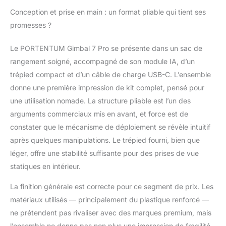
arrêter le suivi, et pour
Conception et prise en main : un format pliable qui tient ses
allumer, éteindre ou
promesses ?
ajuster la lumière LED
intégrée avec différents
Le PORTENTUM Gimbal 7 Pro se présente dans un sac de
niveaux de luminosité
rangement soigné, accompagné de son module IA, d’un
et de température.
SUIVI AVANCÉ ET
trépied compact et d’un câble de charge USB-C. L’ensemble
MODES VIDÉO
donne une première impression de kit complet, pensé pour
CRÉATIFS – Avec l’app
une utilisation nomade. La structure pliable est l’un des
officielle, vous pouvez
arguments commerciaux mis en avant, et force est de
suivre n’importe quel
objet ou zone dans le
constater que le mécanisme de déploiement se révèle intuitif
cadre. Le gimbal
après quelques manipulations. Le trépied fourni, bien que
PORTENTUM propose
léger, offre une stabilité suffisante pour des prises de vue
des modes
statiques en intérieur.
automatiques comme
Inception, Dolly Zoom,
La finition générale est correcte pour ce segment de prix. Les
Fast Transition,
matériaux utilisés — principalement du plastique renforcé —
Intelligent Shooting et
Panoramic Shot pour
ne prétendent pas rivaliser avec des marques premium, mais
filmer comme un pro
l’ensemble ne donne pas non plus une impression de fragilité