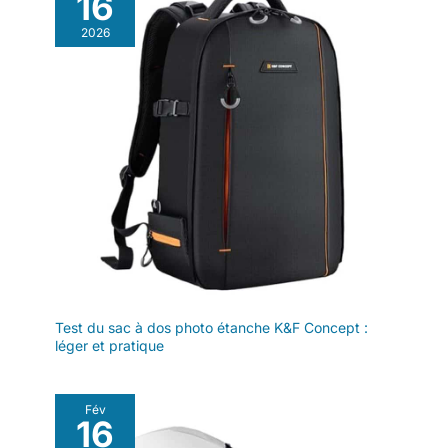
16
2026
Test du sac à dos photo étanche K&F Concept :
léger et pratique
Fév
16