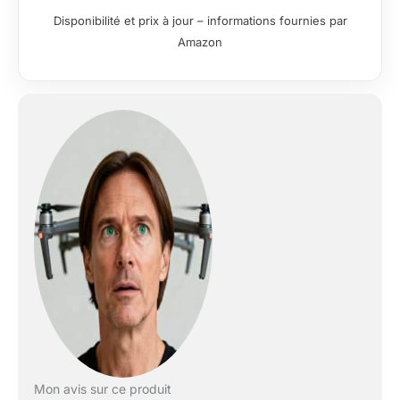
stable : le trépied vidéo CT150 est
Disponibilité et prix à jour – informations fournies par
spécialement conçu pour la
Amazon
photographie de voyage et est équipé
de pieds en fibre de carbone qui sont
légers et faciles à transporter. Il ne pèse
que 1,3 kg et peut supporter jusqu'à 3
kg, ce qui en fait un bon compagnon
pour les prises de vue en extérieur. Tête
pivotante et inclinable : la tête fluide
dispose d'un amortissement fixe pour
une expérience d'utilisation fluide, et
cette tête de trépied peut s'incliner à
+90°/-70° et pivoter à 360° en utilisant
la poignée pour l'enregistrement vidéo
multi-angle. Angles de prise de vue
multiples et monopode : le trépied vidéo
de voyage est équipé de verrous
d'angle à réglage rapide qui offrent trois
options d'angle (23°/55°/85°) pour
répondre à différents besoins d'angle de
prise de vue. En démontant l'un des
Mon avis sur ce produit