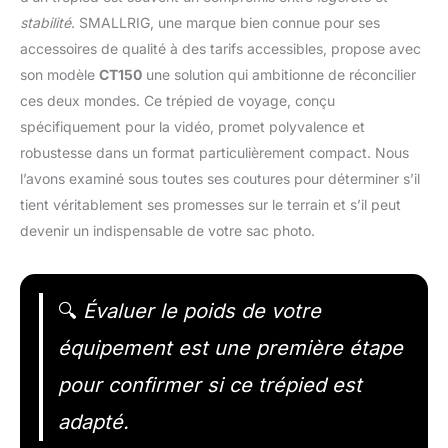
stabilité
. SMALLRIG, une marque bien connue pour ses
accessoires de qualité à des tarifs accessibles, propose avec
son modèle
CT150
une solution qui ambitionne de réconcilier
ces deux mondes. Ce trépied de voyage, conçu
spécifiquement pour la vidéo, promet polyvalence et
robustesse dans un format particulièrement compact. Nous
l’avons examiné sous toutes ses coutures pour déterminer s’il
tient véritablement ses promesses sur le terrain et s’il peut
devenir un indispensable de votre sac photo.
🔍
Évaluer le poids de votre
équipement est une première étape
pour confirmer si ce trépied est
adapté.