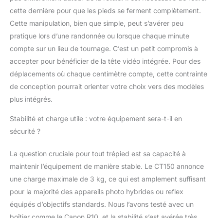
cette tête de trépied peut
cette dernière pour que les pieds se ferment complètement.
s'incliner à +90°/-70° et
pivoter à 360° en
Cette manipulation, bien que simple, peut s’avérer peu
utilisant la poignée pour
pratique lors d’une randonnée ou lorsque chaque minute
l'enregistrement vidéo
compte sur un lieu de tournage. C’est un petit compromis à
multi-angle. Angles de
accepter pour bénéficier de la tête vidéo intégrée. Pour des
prise de vue multiples et
monopode : le trépied
déplacements où chaque centimètre compte, cette contrainte
vidéo de voyage est
de conception pourrait orienter votre choix vers des modèles
équipé de verrous
plus intégrés.
d'angle à réglage rapide
qui offrent trois options
Stabilité et charge utile : votre équipement sera-t-il en
d'angle (23°/55°/85°)
sécurité ?
pour répondre à
différents besoins
La question cruciale pour tout trépied est sa capacité à
d'angle de prise de vue.
En démontant l'un des
maintenir l’équipement de manière stable. Le CT150 annonce
pieds et en le fixant à la
une charge maximale de 3 kg, ce qui est amplement suffisant
tête et à la colonne
pour la majorité des appareils photo hybrides ou reflex
centrale, vous pouvez
équipés d’objectifs standards. Nous l’avons testé avec un
transformer le trépied en
monopode. Large
boîtier comme le Canon R10, et la stabilité s’est avérée très