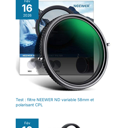
Fév
Contenu] Parfait pour les
16
selfies, vlogs et créations de
contenus réseaux sociaux, le
trépied RISEOFLE inclut une
2026
télécommande sans fil pour des
prises de vue sans effort. Que
vous soyez sur Instagram,
YouTube, TikTok ou Twitter, ce
support téléphonique vous aide
à capturer des photos et vidéos
de qualité professionnelle avec
aisance.
Test : filtre NEEWER ND variable 58mm et
polarisant CPL
Fév