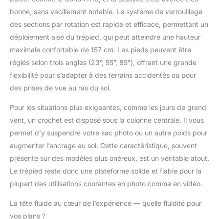
compatibilité : le plateau
bonne, sans vacillement notable. Le système de verrouillage
à dégagement rapide sur
des sections par rotation est rapide et efficace, permettant un
le dessus de la tête
déploiement aisé du trépied, qui peut atteindre une hauteur
fluide a une vis de
maximale confortable de 157 cm. Les pieds peuvent être
1/4"-20 qui peut être
montée directement sur
réglés selon trois angles (23°, 55°, 85°), offrant une grande
une caméra ou une
flexibilité pour s’adapter à des terrains accidentés ou pour
cage. En bas, il y a un
des prises de vue au ras du sol.
trou fileté 3/8 qui est
compatible avec la
Pour les situations plus exigeantes, comme les jours de grand
plupart des trépieds et
vent, un crochet est disposé sous la colonne centrale. Il vous
monopodes. En outre,
ce trépied peut prendre
permet d’y suspendre votre sac photo ou un autre poids pour
en charge des
augmenter l’ancrage au sol. Cette caractéristique, souvent
accessoires comme un
présente sur des modèles plus onéreux, est un véritable atout.
bras magique grâce au
Le trépied reste donc une plateforme solide et fiable pour la
filetage 1/4"-20 anti-
torsion.
plupart des utilisations courantes en photo comme en vidéo.
La tête fluide au cœur de l’expérience — quelle fluidité pour
vos plans ?