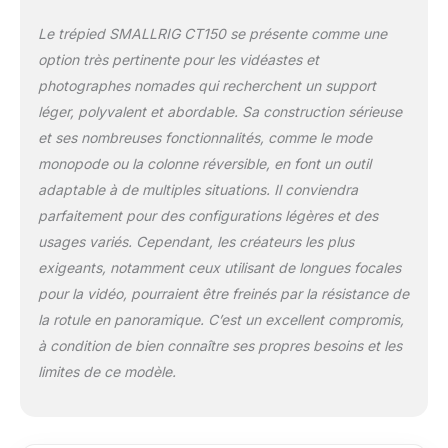
pieds et en le fixant à la tête et à la
colonne centrale, vous pouvez
Le trépied SMALLRIG CT150 se présente comme une
transformer le trépied en monopode.
option très pertinente pour les vidéastes et
Large compatibilité : le plateau à
photographes nomades qui recherchent un support
dégagement rapide sur le dessus de la
tête fluide a une vis de 1/4"-20 qui peut
léger, polyvalent et abordable. Sa construction sérieuse
être montée directement sur une
et ses nombreuses fonctionnalités, comme le mode
caméra ou une cage. En bas, il y a un
monopode ou la colonne réversible, en font un outil
trou fileté 3/8 qui est compatible avec la
adaptable à de multiples situations. Il conviendra
plupart des trépieds et monopodes. En
parfaitement pour des configurations légères et des
outre, ce trépied peut prendre en charge
des accessoires comme un bras
usages variés. Cependant, les créateurs les plus
magique grâce au filetage 1/4"-20 anti-
exigeants, notamment ceux utilisant de longues focales
torsion.
pour la vidéo, pourraient être freinés par la résistance de
la rotule en panoramique. C’est un excellent compromis,
à condition de bien connaître ses propres besoins et les
limites de ce modèle.