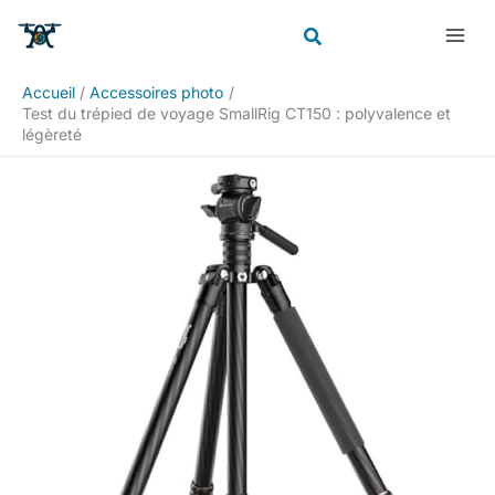
Aller
Rechercher
au
contenu
Accueil
Accessoires photo
Test du trépied de voyage SmallRig CT150 : polyvalence et
légèreté