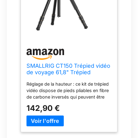
SMALLRIG CT150 Trépied vidéo
de voyage 61,8" Trépied
monopode avec tête vidéo
Réglage de la hauteur : ce kit de trépied
pivotante/inclinable, plaque QR
vidéo dispose de pieds pliables en fibre
pour Arca, rotation à 360° et
de carbone inversés qui peuvent être
inclinaison 90°/-70° Charge
pliés à 44 cm et d'une colonne centrale
maximale 3 kg – 4937
142,90 €
pour augmenter la stabilité. La hauteur
de fonctionnement varie de 41,2 cm à
157 cm, et la colonne centrale amovible
peut être retournée pour des prises de
vue sous des angles bas. Léger et