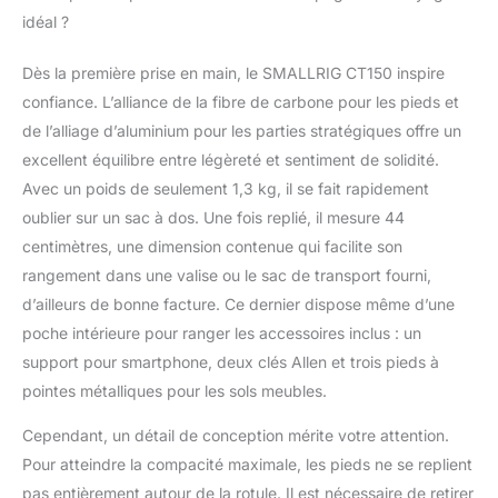
prises de vue sous des
idéal ?
angles bas. Léger et
stable : le trépied vidéo
Dès la première prise en main, le SMALLRIG CT150 inspire
CT150 est spécialement
confiance. L’alliance de la fibre de carbone pour les pieds et
conçu pour la
photographie de voyage
de l’alliage d’aluminium pour les parties stratégiques offre un
et est équipé de pieds en
excellent équilibre entre légèreté et sentiment de solidité.
fibre de carbone qui sont
Avec un poids de seulement 1,3 kg, il se fait rapidement
légers et faciles à
oublier sur un sac à dos. Une fois replié, il mesure 44
transporter. Il ne pèse
que 1,3 kg et peut
centimètres, une dimension contenue qui facilite son
supporter jusqu'à 3 kg,
rangement dans une valise ou le sac de transport fourni,
ce qui en fait un bon
d’ailleurs de bonne facture. Ce dernier dispose même d’une
compagnon pour les
poche intérieure pour ranger les accessoires inclus : un
prises de vue en
support pour smartphone, deux clés Allen et trois pieds à
extérieur. Tête pivotante
et inclinable : la tête
pointes métalliques pour les sols meubles.
fluide dispose d'un
amortissement fixe pour
Cependant, un détail de conception mérite votre attention.
une expérience
Pour atteindre la compacité maximale, les pieds ne se replient
d'utilisation fluide, et
pas entièrement autour de la rotule. Il est nécessaire de retirer