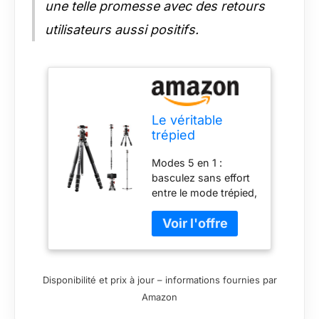
une telle promesse avec des retours
utilisateurs aussi positifs.
Le véritable
trépied
Multifonction 5
Modes 5 en 1 :
en 1 -Charge
basculez sans effort
utile jusqu'à 20
entre le mode trépied,
kg
les modes
monopode 1 et 2, le
mode bureau et le
mode bâton de
randonnée. Parfait
Disponibilité et prix à jour – informations fournies par
pour tous les styles
Amazon
de prise de vue.
Montage rapide du