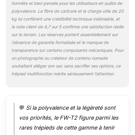
honnête et bien pensée pour les utilisateurs en quête de
angle
époustouflantes avec
polyvalence. La fibre de carbone et la charge utile de 20
la colonne centrale
kg lui confèrent une crédibilité technique indéniable, et
inversée. Hauteur
la note client de 4,7 sur 5 confirme une satisfaction réelle
flexible : ajustez votre
sur le terrain. Les réserves portent essentiellement sur
trépied de 175 mm à
1570 mm pour une
l’absence de garantie formalisée et le manque de
flexibilité de prise de
transparence sur certains composants mécaniques. Pour
vue inégalée.
un photographe ou créateur de contenu nomade
souhaitant alléger son sac sans sacrifier ses options, ce
trépied multifonction mérite sérieusement l’attention.
💬
Si la polyvalence et la légèreté sont
vos priorités, le FW-T2 figure parmi les
rares trépieds de cette gamme à tenir