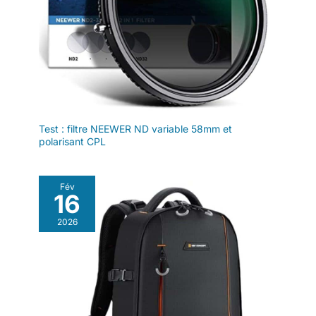
Test : filtre NEEWER ND variable 58mm et
polarisant CPL
Fév
16
2026