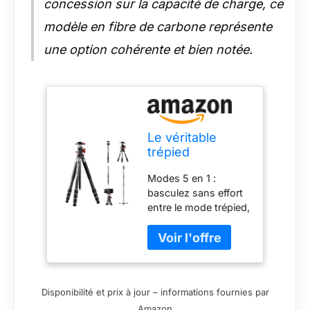
concession sur la capacité de charge, ce
modèle en fibre de carbone représente
une option cohérente et bien notée.
Le véritable
trépied
Multifonction 5
Modes 5 en 1 :
en 1 -Charge
basculez sans effort
utile jusqu'à 20
entre le mode trépied,
kg
les modes
monopode 1 et 2, le
mode bureau et le
mode bâton de
randonnée. Parfait
Disponibilité et prix à jour – informations fournies par
pour tous les styles
Amazon
de prise de vue.