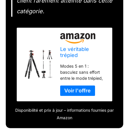
client rarement atteinte dans cette
catégorie.
Le véritable
trépied
Multifonction 5 en
Modes 5 en 1 :
1 -Charge utile
basculez sans effort
jusqu'à 20 kg
entre le mode trépied,
les modes monopode 1
et 2, le mode bureau et
le mode bâton de
randonnée. Parfait pour
tous les styles de prise
Disponibilité et prix à jour – informations fournies par
de vue. Montage rapide
Amazon
du smartphone :
installez votre