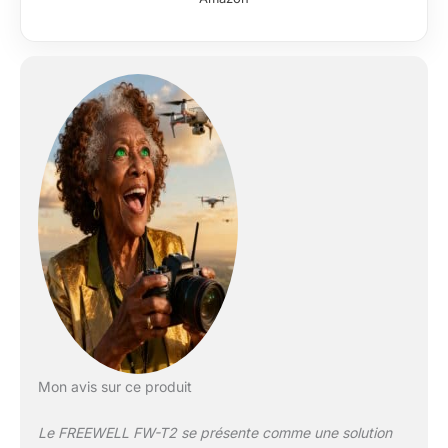
Montage rapide du
smartphone :
installez votre
smartphone sans
effort avec des
pinces rétractables
qui convertissent le
support de trépied en
support de
smartphone.
S'adapte à toutes les
surfaces : stabilisez
votre trépied à des
angles de 22°, 55° ou
85° pour des prises
de vue stables sur
n'importe quelle
surface. Prise de vue
Mon avis sur ce produit
en faible angle :
réalisez des prises de
Le FREEWELL FW-T2 se présente comme une solution
vue macro et bas-