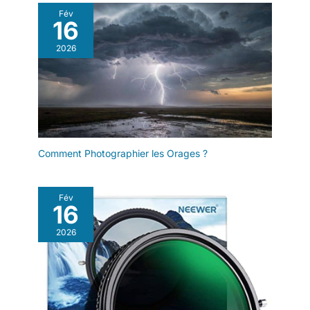
Fév
16
2026
Comment Photographier les Orages ?
Fév
16
2026