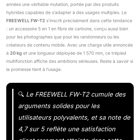
années une véritable mutation, portée par des produits
hybrides capables de s’adapter à des usages multiples. Le
FREEWELL FW-T2
s’inscrit précisément dans cette tendance
: un accessoire 5 en 1 en fibre de carbone, conçu aussi bien
pour les photographes que pour les randonneurs ou les
créateurs de contenu mobile. Avec une charge utile annoncée
à
20 kg
et une longueur déployée de 1 570 mm, ce trépied
multifonction affiche des ambitions sérieuses. Reste à savoir si
la promesse tient à l’usage.
🔍
Le FREEWELL FW-T2 cumule des
arguments solides pour les
utilisateurs polyvalents, et sa note de
4,7 sur 5 reflète une satisfaction