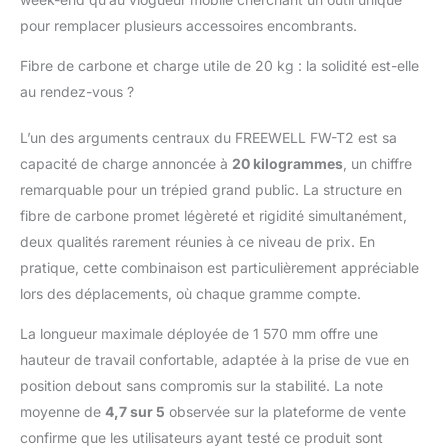
trépied de 175 mm à
pour remplacer plusieurs accessoires encombrants.
1570 mm pour une
flexibilité de prise de
Fibre de carbone et charge utile de 20 kg : la solidité est-elle
vue inégalée.
au rendez-vous ?
L’un des arguments centraux du FREEWELL FW-T2 est sa
capacité de charge annoncée à
20 kilogrammes
, un chiffre
remarquable pour un trépied grand public. La structure en
fibre de carbone promet légèreté et rigidité simultanément,
deux qualités rarement réunies à ce niveau de prix. En
pratique, cette combinaison est particulièrement appréciable
lors des déplacements, où chaque gramme compte.
La longueur maximale déployée de 1 570 mm offre une
hauteur de travail confortable, adaptée à la prise de vue en
position debout sans compromis sur la stabilité. La note
moyenne de
4,7 sur 5
observée sur la plateforme de vente
confirme que les utilisateurs ayant testé ce produit sont