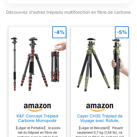
smartphone :
installez votre
Découvrez d’autres trépieds multifonction en fibre de carbone
smartphone sans
effort avec des
pinces rétractables
-4%
-5%
qui convertissent le
support de trépied en
support de
smartphone.
S'adapte à toutes les
surfaces : stabilisez
votre trépied à des
angles de 22°, 55° ou
85° pour des prises
de vue stables sur
n'importe quelle
surface. Prise de vue
en faible angle :
K&F Concept Trépied
Cayer CH35 Trépied de
réalisez des prises de
Carbone Monopode
Voyage avec Rotule,
153cm pour DSLR
Trépied Compact en
vue macro et bas-
【Léger et Portable】 le poids
【Léger et Résistant】 Pesant
Fibre de Carbone, 136
angle
net du trépied en fibre de
seulement 0,7 kg (1,54 lb), ce
cm (53,6 pouces),