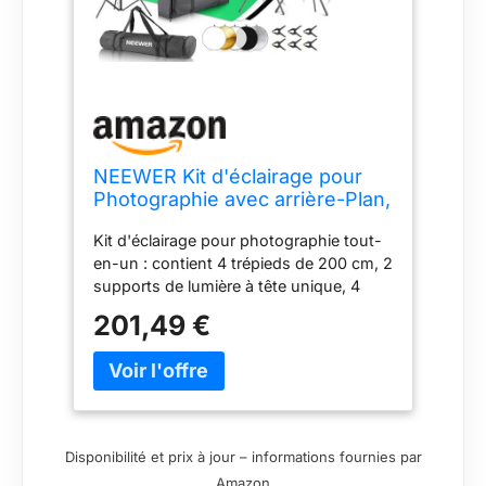
NEEWER Kit d'éclairage pour
Photographie avec arrière-Plan,
Support de Fond de 8,5 x 10 m,
Kit d'éclairage pour photographie tout-
5700 K, 800 W, équivalent 24
en-un : contient 4 trépieds de 200 cm, 2
W, Abat-Jour LED 24 W, lumière
supports de lumière à tête unique, 4
Continue, réflecteur de lumière
lampes LED 24 W 5700 K, 2 parapluies
de 60 cm
201,49 €
de 84 cm, 2 boîtes à lumière (60 x 60
cm), 3 toiles de fond en polyester.
(noir/blanc/vert) 6 pinces de fond, 1
réflecteur de lumière pliable 5 en 1 de 60
cm (translucide/argent/or/blanc/noir), 1
système de support de trépied de fond
Disponibilité et prix à jour – informations fournies par
(2,6 x 3 m), 1 sac de transport pour
Amazon