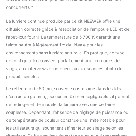
polyester (noir, blanc et vert), 6 pinces de
concurrents ?
toile de fond et 1 système de support de
fond (2,6 x 3 m), idéal pour la télévision, la
La lumière continue produite par ce kit NEEWER offre une
production vidéo et la photographie
numérique. Les 2 sacs de transport sont
diffusion correcte grâce à l’association de l’ampoule LED et de
parfaits pour transporter des supports de
l’abat-jour fourni. La température de 5 700 K garantit une
lumière, des parapluies et d'autres
teinte neutre à légèrement froide, idéale pour les
accessoires
environnements sans lumière naturelle. En pratique, ce type
de configuration convient parfaitement aux tournages de
vlogs, aux interviews en intérieur ou aux séances photo de
produits simples.
Le réflecteur de 60 cm, souvent sous-estimé dans les kits
d’entrée de gamme, joue ici un rôle non négligeable : il permet
de rediriger et de modeler la lumière avec une certaine
souplesse. Cependant, l’absence de réglage de puissance ou
de température de couleur constitue une limite notable pour
les utilisateurs qui souhaitent affiner leur éclairage selon les
situations. Ce kit convient davantage à ceux qui recherchent