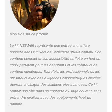
et ampoules LED 24 W 5700 K : les
abat-jour blancs translucides de 84 cm
peuvent adoucir et élargir la puissance
lumineuse de n'importe quelle lampe de
studio ou source de flash. Le kit est livré
avec quatre ampoules LED de 24 W
5700 K, chacune correspondant à une
Mon avis sur ce produit
ampoule de 200 W avec une
température de couleur de 5700 K,
Le kit NEEWER représente une entrée en matière
idéale pour l'éclairage des
honnête dans l’univers de l’éclairage studio continu. Son
photographies Boîtes à lumière de
contenu complet et son accessibilité tarifaire en font un
qualité supérieure avec douille E27 : les
boîtes à lumière de 60 x 60 cm diffusent
choix pertinent pour les débutants et les créateurs de
efficacement la lumière pour vous offrir
contenu numérique. Toutefois, les professionnels ou les
un éclairage uniforme pour les
utilisateurs avec des exigences colorimétriques élevées
meilleures prises de vue possibles.
devront envisager des solutions plus avancées. Ce kit
Équipé d'une douille d'ampoule E27,
remplit son rôle dans un contexte d’usage courant, sans
vous pouvez connecter une ampoule
directement à n'importe quelle boîte à
prétendre rivaliser avec des équipements haut de
lumière ou l'utiliser avec d'autres
gamme.
lumières ou flash Kit de fond multi-