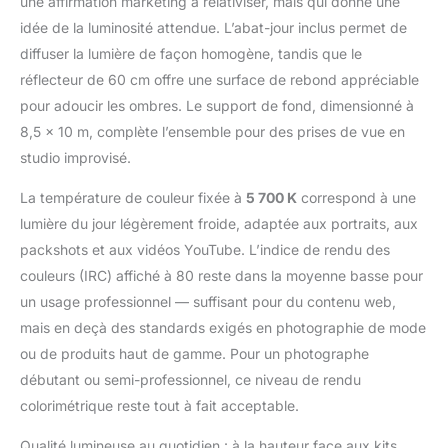
une affirmation marketing à relativiser, mais qui donne une
support Abat-jour pour le contrôle de la
idée de la luminosité attendue. L’abat-jour inclus permet de
lumière et ampoules LED 24 W 5700 K : les
diffuser la lumière de façon homogène, tandis que le
abat-jour blancs translucides de 84 cm
peuvent adoucir et élargir la puissance
réflecteur de 60 cm offre une surface de rebond appréciable
lumineuse de n'importe quelle lampe de
pour adoucir les ombres. Le support de fond, dimensionné à
studio ou source de flash. Le kit est livré
8,5 x 10 m, complète l’ensemble pour des prises de vue en
avec quatre ampoules LED de 24 W 5700
studio improvisé.
K, chacune correspondant à une ampoule
de 200 W avec une température de
La température de couleur fixée à
5 700 K
correspond à une
couleur de 5700 K, idéale pour l'éclairage
lumière du jour légèrement froide, adaptée aux portraits, aux
des photographies Boîtes à lumière de
qualité supérieure avec douille E27 : les
packshots et aux vidéos YouTube. L’indice de rendu des
boîtes à lumière de 60 x 60 cm diffusent
couleurs (IRC) affiché à 80 reste dans la moyenne basse pour
efficacement la lumière pour vous offrir un
un usage professionnel — suffisant pour du contenu web,
éclairage uniforme pour les meilleures
mais en deçà des standards exigés en photographie de mode
prises de vue possibles. Équipé d'une
douille d'ampoule E27, vous pouvez
ou de produits haut de gamme. Pour un photographe
connecter une ampoule directement à
débutant ou semi-professionnel, ce niveau de rendu
n'importe quelle boîte à lumière ou l'utiliser
colorimétrique reste tout à fait acceptable.
avec d'autres lumières ou flash Kit de fond
multi-usages : composé de 1 fond en
Qualité lumineuse au quotidien : à la hauteur face aux kits