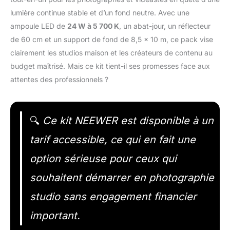
lumière continue stable et d’un fond neutre. Avec une
ampoule LED de
24 W à 5 700 K
, un abat-jour, un réflecteur
de 60 cm et un support de fond de 8,5 x 10 m, ce pack vise
clairement les studios maison et les créateurs de contenu au
budget maîtrisé. Mais ce kit tient-il ses promesses face aux
attentes des professionnels ?
🔍
Ce kit NEEWER est disponible à un
tarif accessible, ce qui en fait une
option sérieuse pour ceux qui
souhaitent démarrer en photographie
studio sans engagement financier
important.