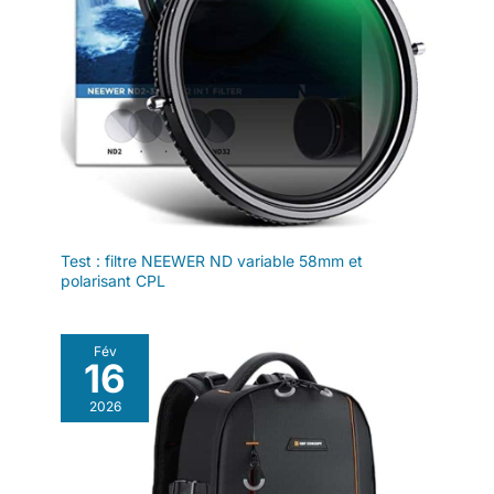
Test : filtre NEEWER ND variable 58mm et
polarisant CPL
Fév
16
2026