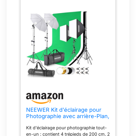
NEEWER Kit d'éclairage pour
Photographie avec arrière-Plan,
Support de Fond de 8,5 x 10 m,
Kit d'éclairage pour photographie tout-
5700 K, 800 W, équivalent 24
en-un : contient 4 trépieds de 200 cm, 2
W, Abat-Jour LED 24 W, lumière