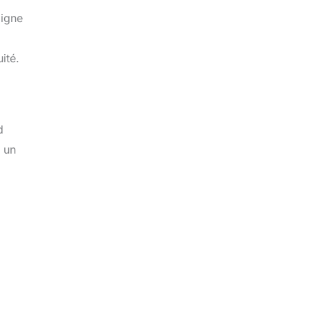
oigne
ité.
d
 un