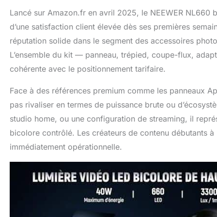
Lancé sur Amazon.fr en avril 2025, le NEEWER NL660 bé
d’une satisfaction client élevée dès ses premières sem
réputation solide dans le segment des accessoires photo-
L’ensemble du kit — panneau, trépied, coupe-flux, adapt
cohérente avec le positionnement tarifaire.
Face à des références premium comme les panneaux Ap
pas rivaliser en termes de puissance brute ou d’écosys
studio home, ou une configuration de streaming, il repr
bicolore contrôlé. Les créateurs de contenu débutants à 
immédiatement opérationnelle.