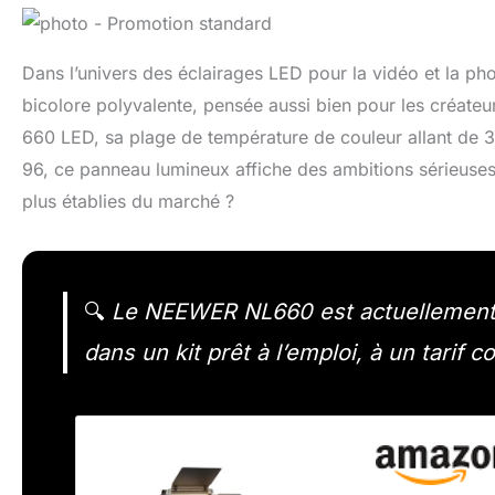
Dans l’univers des éclairages LED pour la vidéo et la pho
bicolore polyvalente, pensée aussi bien pour les créate
660 LED, sa plage de température de couleur allant de 
96, ce panneau lumineux affiche des ambitions sérieuses
plus établies du marché ?
🔍
Le NEEWER NL660 est actuellement d
dans un kit prêt à l’emploi, à un tarif