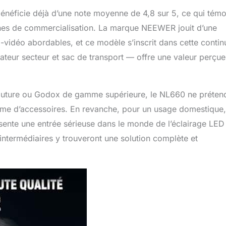
néficie déjà d’une note moyenne de 4,8 sur 5, ce qui tém
aines de commercialisation. La marque NEEWER jouit d’une
vidéo abordables, et ce modèle s’inscrit dans cette continu
ateur secteur et sac de transport — offre une valeur perçue
uture ou Godox de gamme supérieure, le NL660 ne préten
tème d’accessoires. En revanche, pour un usage domestique,
ésente une entrée sérieuse dans le monde de l’éclairage LED
intermédiaires y trouveront une solution complète et