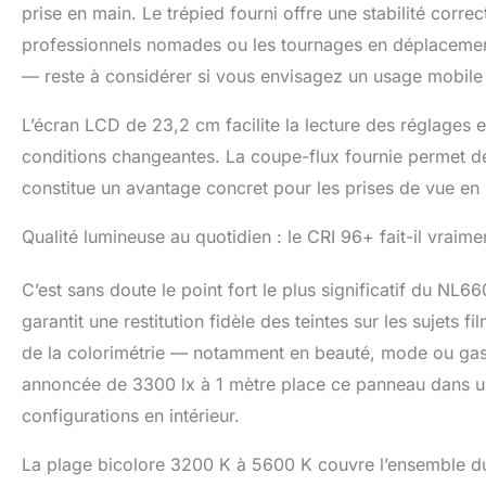
prise en main. Le trépied fourni offre une stabilité correc
robuste et rési
professionnels nomades ou les tournages en déplacement
vitesse de rotat
la lampe, sans v
— reste à considérer si vous envisagez un usage mobile i
continue】 Comp
d'éclairage,1 x 
L’écran LCD de 23,2 cm facilite la lecture des réglages 
transport.Comp
conditions changeantes. La coupe-flux fournie permet de 
mesure 232 x 2
une fois plié. 
constitue un avantage concret pour les prises de vue en i
utilisation prat
créateurs de co
Qualité lumineuse au quotidien : le CRI 96+ fait-il vraimen
C’est sans doute le point fort le plus significatif du NL6
garantit une restitution fidèle des teintes sur les sujets
de la colorimétrie — notamment en beauté, mode ou gast
annoncée de 3300 lx à 1 mètre place ce panneau dans une
configurations en intérieur.
La plage bicolore 3200 K à 5600 K couvre l’ensemble du 