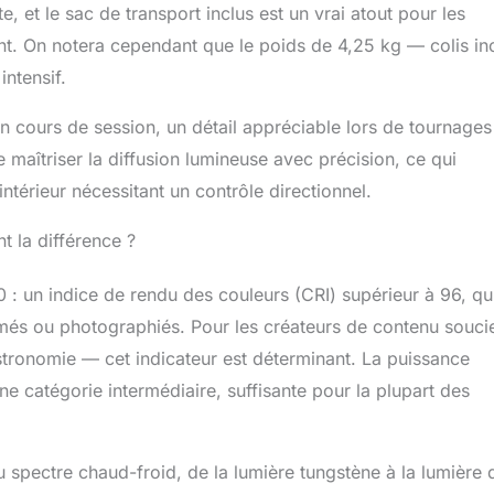
te, et le sac de transport inclus est un vrai atout pour les
stante aux chocs, mais accélère également efficacement la
. On notera cependant que le poids de 4,25 kg — colis in
ion. Dissipation thermique pour prolonger la durée de vie de
entilateur bruyant 【Kit d'éclairage portable à sortie
ntensif.
rend 1 x lampe LED pour photo et vidéo,1 x pied
adaptateur secteur,1 x câble d'alimentation et 1 x sac de
en cours de session, un détail appréciable lors de tournages
act,ce panneau lumineux pour photographie et vidéographie
maîtriser la diffusion lumineuse avec précision, ce qui
00 x 48mm.Le pied d'éclairage ne mesure que 66cm de long
Se range facilement dans le sac à accessoires pour une
ntérieur nécessitant un contrôle directionnel.
ique en studio, en intérieur comme en extérieur.Idéal pour les
ntenu,les influenceurs
t la différence ?
60 : un indice de rendu des couleurs (CRI) supérieur à 96, qu
 filmés ou photographiés. Pour les créateurs de contenu souci
ronomie — cet indicateur est déterminant. La puissance
 catégorie intermédiaire, suffisante pour la plupart des
spectre chaud-froid, de la lumière tungstène à la lumière 