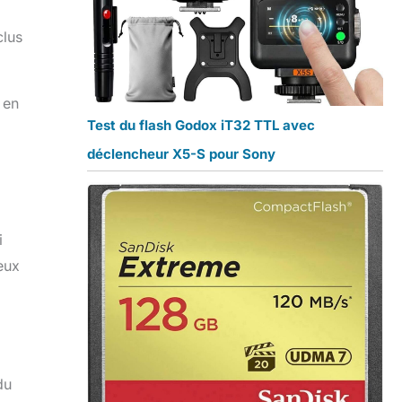
clus
 en
Test du flash Godox iT32 TTL avec
déclencheur X5-S pour Sony
i
eux
du