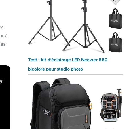
es
ur à
ces
Test : kit d’éclairage LED Neewer 660
bicolore pour studio photo
s