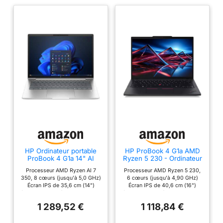
Type-C 10 Gbps
garantissant une
(USB PD 3.0 +
efficacité énergétique
DisplayPort 1.4), port
optimisée ✔️Parfait
Ethernet, jack audio
pour l’intelligence
combiné et slot de
artificielle avec AMD
sécurité: une
Ryzen AI: NPU
connectique
intégrée de nouvelle
complète pour le
génération (16 TOPS)
travail hybride et les
pour l’optimisation
accessoires
vidéo, la réduction du
professionnels.
bruit et le cadrage
✔️Design élégant &
intelligent. Les
prêt à l’emploi:
graphiques AMD
Châssis en
Radeon 780M offrent
aluminium solide et
HP Ordinateur portable
HP ProBook 4 G1a AMD
des performances
raffiné. Windows 11
ProBook 4 G1a 14" AI
Ryzen 5 230 - Ordinateur
PC・ 14" ・1920 x 1200
portable - 512 Go
visuelles supérieures
Pro déjà installé et PC
Processeur AMD Ryzen AI 7
Processeur AMD Ryzen 5 230,
pixel・16 Go・DDR5-
(C07P1ES#ABD)
pour la création et la
configuré prêt à
350, 8 cœurs (jusqu'à 5,0 GHz)
6 cœurs (jusqu'à 4,90 GHz)
SDRAM・512 Go
Écran IPS de 35,6 cm (14")
Écran IPS de 40,6 cm (16")
bureautique avancée.
(AD2M7ET) - Ordinateur
l’utilisation immédiate
(WUXGA, 60 Hz) Radeon 860M
(WUXGA, 60 Hz) Radeon 760M
portable
✔️Confort visuel
dès l’ouverture de la
(Shared Memory), 16 Go de
(Shared Memory), 16 Go de
1 289,52 €
1 118,84 €
supérieur: Écran
RAM, SSD 512 Go Wi-Fi 7, 1 port
RAM, SSD 512 Go Wi-Fi 7, 1 port
boîte.
HDMI, 2 ports USB 3.0
HDMI, 2 ports USB 3.0, 2 ports
16.0" WUXGA
Windows 11 Professionnel, 1,4
USB 3.1 Pas de système