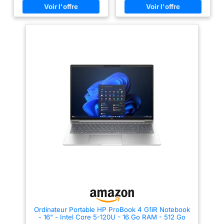
(1920×1200) anti-
kg
d'exploitation, 1,75 kg
reflet avec dalle
UWVA, luminosité
300 nits et couleurs
précises pour une
expérience idéale en
bureautique, création
et visioconférence.
✔️Sécurité
biométrique & confort
premium: Accès
rapide et sécurisé via
Windows Hello
(reconnaissance
faciale et lecteur
d’empreinte digitale).
Clavier AZERTY
rétroéclairé pour
travailler efficacement
même dans des
Ordinateur Portable HP ProBook 4 G1iR Notebook
environnements peu
- 16" - Intel Core 5-120U - 16 Go RAM - 512 Go