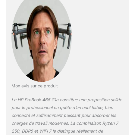
exigeants, tout en
garantissant une
efficacité énergétique
optimisée ✔️Parfait
pour l’intelligence
artificielle avec AMD
Ryzen AI: NPU
intégrée de nouvelle
génération (16 TOPS)
pour l’optimisation
vidéo, la réduction du
bruit et le cadrage
intelligent. Les
graphiques AMD
Mon avis sur ce produit
Radeon 780M offrent
des performances
Le HP ProBook 465 G1a constitue une proposition solide
visuelles supérieures
pour le professionnel en quête d’un outil fiable, bien
pour la création et la
bureautique avancée.
connecté et suffisamment puissant pour absorber les
✔️Confort visuel
charges de travail modernes. La combinaison Ryzen 7
supérieur: Écran
250, DDR5 et WiFi 7 le distingue réellement de
16.0" WUXGA