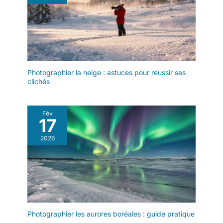
(USB PD 3.0 +
DisplayPort 1.4), port
Ethernet, jack audio
combiné et slot de
sécurité: une
connectique
Photographier la neige : astuces pour réussir ses
complète pour le
clichés
travail hybride et les
accessoires
professionnels.
Fév
✔️Design élégant &
17
prêt à l’emploi:
Châssis en
2026
aluminium solide et
raffiné. Windows 11
Pro déjà installé et PC
configuré prêt à
l’utilisation immédiate
dès l’ouverture de la
boîte.
Photographier les aurores boréales : guide pratique