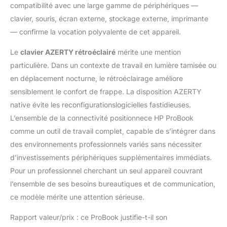
compatibilité avec une large gamme de périphériques —
aluminium solide et
raffiné. Windows 11 Pro
clavier, souris, écran externe, stockage externe, imprimante
déjà installé et PC
— confirme la vocation polyvalente de cet appareil.
configuré prêt à
l’utilisation immédiate
Le
clavier AZERTY rétroéclairé
mérite une mention
dès l’ouverture de la
particulière. Dans un contexte de travail en lumière tamisée ou
boîte.
en déplacement nocturne, le rétroéclairage améliore
sensiblement le confort de frappe. La disposition AZERTY
native évite les reconfigurationslogicielles fastidieuses.
L’ensemble de la connectivité positionnece HP ProBook
comme un outil de travail complet, capable de s’intégrer dans
des environnements professionnels variés sans nécessiter
d’investissements périphériques supplémentaires immédiats.
Pour un professionnel cherchant un seul appareil couvrant
l’ensemble de ses besoins bureautiques et de communication,
ce modèle mérite une attention sérieuse.
Rapport valeur/prix : ce ProBook justifie-t-il son