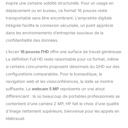
inspire une certaine solidité structurelle. Pour un usage en
de nouvelle génération
(16 TOPS) pour
déplacement ou en bureau, ce format 16 pouces reste
l’optimisation vidéo, la
transportable sans être encombrant. L’empreinte digitale
réduction du bruit et le
intégrée facilite la connexion sécurisée, un point apprécié
cadrage intelligent. Les
dans les environnements d’entreprise soucieux de la
graphiques AMD
Radeon 780M offrent
confidentialité des données.
des performances
L’écran
16 pouces FHD
offre une surface de travail généreuse.
visuelles supérieures
pour la création et la
La définition Full HD reste raisonnable pour ce format, même
bureautique avancée.
si certains concurrents proposent désormais du QHD sur des
✔️Confort visuel
configurations comparables. Pour la bureautique, la
supérieur: Écran 16.0"
navigation web et les visioconférences, la dalle se montre
WUXGA (1920×1200)
anti-reflet avec dalle
suffisante. La
webcam 5 MP
représente un vrai atout
UWVA, luminosité 300
différenciant : là où beaucoup de portables professionnels se
nits et couleurs
contentent d’une caméra 2 MP, HP fait le choix d’une qualité
précises pour une
d’image nettement supérieure, bienvenue pour les appels en
expérience idéale en
bureautique, création
télétravail.
et visioconférence.