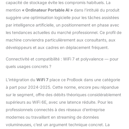
capacité de stockage évite les compromis habituels. La
plus stable, idéale pour
mention
« Ordinateur Portable AI »
dans l’intitulé du produit
le cloud, la
suggère une optimisation logicielle pour les tâches assistées
visioconférence et le
travail hybride.
par intelligence artificielle, un positionnement en phase avec
✔️Connectique
les tendances actuelles du marché professionnel. Ce profil de
complète &
machine conviendra particulièrement aux consultants, aux
professionnelle: 1 HDMI
développeurs et aux cadres en déplacement fréquent.
2.1, 2 USB Type-A 5
Gbps (dont 1
Connectivité et compatibilité : WiFi 7 et polyvalence — pour
alimentée), 2 USB
Type-C 10 Gbps (USB
quels usages concrets ?
PD 3.0 + DisplayPort
1.4), port Ethernet, jack
L’intégration du
WiFi 7
place ce ProBook dans une catégorie
audio combiné et slot
à part pour 2024-2025. Cette norme, encore peu répandue
de sécurité: une
sur le segment, offre des débits théoriques considérablement
connectique complète
supérieurs au WiFi 6E, avec une latence réduite. Pour les
pour le travail hybride
et les accessoires
professionnels connectés à des réseaux d’entreprise
professionnels.
modernes ou travaillant en streaming de données
✔️Design élégant & prêt
volumineuses, c’est un argument technique concret. La
à l’emploi: Châssis en