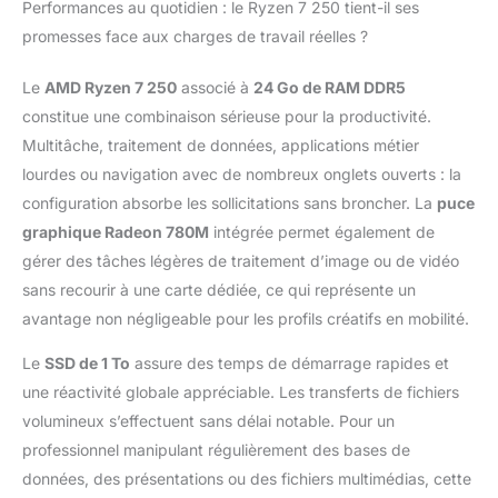
✔️Sécurité biométrique
Performances au quotidien : le Ryzen 7 250 tient-il ses
& confort premium:
promesses face aux charges de travail réelles ?
Accès rapide et
sécurisé via Windows
Le
AMD Ryzen 7 250
associé à
24 Go de RAM DDR5
Hello (reconnaissance
constitue une combinaison sérieuse pour la productivité.
faciale et lecteur
Multitâche, traitement de données, applications métier
d’empreinte digitale).
Clavier AZERTY
lourdes ou navigation avec de nombreux onglets ouverts : la
rétroéclairé pour
configuration absorbe les sollicitations sans broncher. La
puce
travailler efficacement
graphique Radeon 780M
intégrée permet également de
même dans des
gérer des tâches légères de traitement d’image ou de vidéo
environnements peu
éclairés, avec un son
sans recourir à une carte dédiée, ce qui représente un
optimisé Poly Studio
avantage non négligeable pour les profils créatifs en mobilité.
pour une meilleure
clarté vocale lors des
Le
SSD de 1 To
assure des temps de démarrage rapides et
appels. ✔️ WiFi 7 ultra-
une réactivité globale appréciable. Les transferts de fichiers
rapide de nouvelle
volumineux s’effectuent sans délai notable. Pour un
génération: Vitesses
professionnel manipulant régulièrement des bases de
jusqu’à 4× supérieures
au WiFi 6E, latence
données, des présentations ou des fichiers multimédias, cette
réduite et connexion