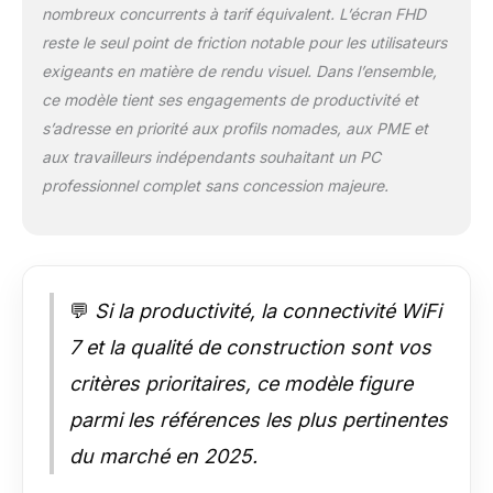
nombreux concurrents à tarif équivalent. L’écran FHD
(1920×1200) anti-
reflet avec dalle
reste le seul point de friction notable pour les utilisateurs
UWVA, luminosité
exigeants en matière de rendu visuel. Dans l’ensemble,
300 nits et couleurs
ce modèle tient ses engagements de productivité et
précises pour une
s’adresse en priorité aux profils nomades, aux PME et
expérience idéale en
bureautique, création
aux travailleurs indépendants souhaitant un PC
et visioconférence.
professionnel complet sans concession majeure.
✔️Sécurité
biométrique & confort
premium: Accès
rapide et sécurisé via
Windows Hello
💬
Si la productivité, la connectivité WiFi
(reconnaissance
faciale et lecteur
7 et la qualité de construction sont vos
d’empreinte digitale).
critères prioritaires, ce modèle figure
Clavier AZERTY
rétroéclairé pour
parmi les références les plus pertinentes
travailler efficacement
du marché en 2025.
même dans des
environnements peu