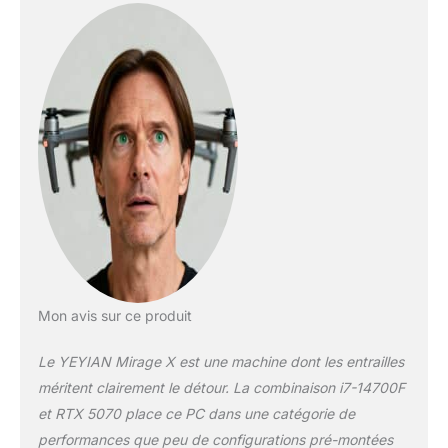
streaming et le
multitâche lourd sans
effort ✦ GEFORCE
RTX 5070 :
GRAPHIQUES AVEC
IA ET RAY TRACING
À 120 FPS : Vivez
l'avenir du gaming
avec la NVIDIA
GeForce RTX 5070.
Profitez de jeux avec
ray tracing complet,
triplez les
performances sur les
tâches d'IA et
Mon avis sur ce produit
accélérez la création
de contenu grâce à
Le YEYIAN Mirage X est une machine dont les entrailles
l'architecture
méritent clairement le détour. La combinaison i7-14700F
Blackwell
RESPONSIVITÉ
et RTX 5070 place ce PC dans une catégorie de
EXTRÊME AVEC
performances que peu de configurations pré-montées