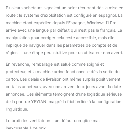
et charge de jeux
Plusieurs acheteurs signalent un point récurrent dès la mise en
presque instantanée ❄️
route : le système d’exploitation est configuré en espagnol. La
Refroidissement liquide
avancé et connexion
machine étant expédiée depuis l’Espagne, Windows 11 Pro
totale : refroidissement
arrive avec une langue par défaut qui n’est pas le français. La
liquide AIO de 360 mm
manipulation pour corriger cela reste accessible, mais elle
pour maintenir des
implique de naviguer dans les paramètres de compte et de
températures optimales
sous une charge
région — une étape peu intuitive pour un utilisateur non averti.
extrême. Comprend
une carte mère B760
En revanche, l’emballage est salué comme soigné et
avec Wi-Fi, Bluetooth
protecteur, et la machine arrive fonctionnelle dès la sortie du
et Ethernet. Source
carton. Les délais de livraison ont même surpris positivement
d'alimentation de 850
certains acheteurs, avec une arrivée deux jours avant la date
W 80 Plus Gold pour
une stabilité et une
annoncée. Ces éléments témoignent d’une logistique sérieuse
efficacité maximales
de la part de YEYIAN, malgré la friction liée à la configuration
Prêt à l'emploi avec
linguistique.
Windows 11 Pro et
licence : arrive
Le bruit des ventilateurs : un défaut corrigible mais
entièrement prêt à
inexcusable à ce prix