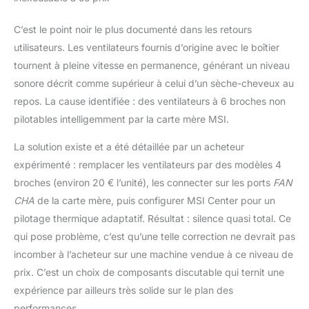
l'emploi. Comprend
Windows 11 Pro légal
C’est le point noir le plus documenté dans les retours
préinstallé sous
licence. Il suffit de le
utilisateurs. Les ventilateurs fournis d’origine avec le boîtier
brancher pour
tournent à pleine vitesse en permanence, générant un niveau
commencer à jouer et
sonore décrit comme supérieur à celui d’un sèche-cheveux au
créer instantanément
repos. La cause identifiée : des ventilateurs à 6 broches non
pilotables intelligemment par la carte mère MSI.
La solution existe et a été détaillée par un acheteur
expérimenté : remplacer les ventilateurs par des modèles 4
broches (environ 20 € l’unité), les connecter sur les ports
FAN
CHA
de la carte mère, puis configurer MSI Center pour un
pilotage thermique adaptatif. Résultat : silence quasi total. Ce
qui pose problème, c’est qu’une telle correction ne devrait pas
incomber à l’acheteur sur une machine vendue à ce niveau de
prix. C’est un choix de composants discutable qui ternit une
expérience par ailleurs très solide sur le plan des
performances.