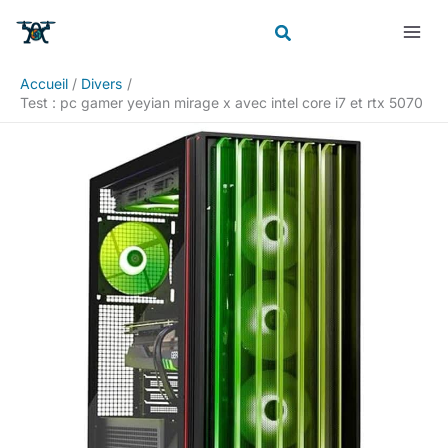
Aller
Rechercher
au
contenu
Accueil
Divers
Test : pc gamer yeyian mirage x avec intel core i7 et rtx 5070