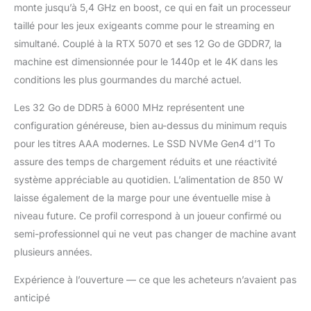
monte jusqu’à 5,4 GHz en boost, ce qui en fait un processeur
gaming avec la NVIDIA
taillé pour les jeux exigeants comme pour le streaming en
GeForce RTX 5070.
Profitez de jeux avec
simultané. Couplé à la RTX 5070 et ses 12 Go de GDDR7, la
ray tracing complet,
machine est dimensionnée pour le 1440p et le 4K dans les
triplez les
conditions les plus gourmandes du marché actuel.
performances sur les
tâches d'IA et
Les 32 Go de DDR5 à 6000 MHz représentent une
accélérez la création de
configuration généreuse, bien au-dessus du minimum requis
contenu grâce à
pour les titres AAA modernes. Le SSD NVMe Gen4 d’1 To
l'architecture Blackwell
RESPONSIVITÉ
assure des temps de chargement réduits et une réactivité
EXTRÊME AVEC DDR5
système appréciable au quotidien. L’alimentation de 850 W
6000MHz ET NVMe
laisse également de la marge pour une éventuelle mise à
GEN4 : Mémoire de 32
niveau future. Ce profil correspond à un joueur confirmé ou
Go (2 x 16) DDR5 à
6000 MHz pour un
semi-professionnel qui ne veut pas changer de machine avant
multitâche fluide et
plusieurs années.
sans interruption.
Disque SSD NVMe
Expérience à l’ouverture — ce que les acheteurs n’avaient pas
Gen4 de 1 To pour
anticipé
démarrage du système