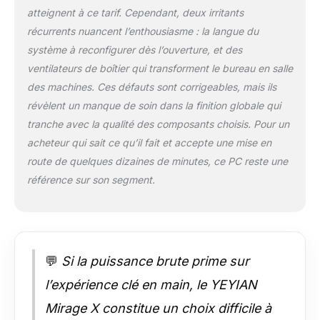
DDR5 6000MHz ET
atteignent à ce tarif. Cependant, deux irritants
NVMe GEN4 :
récurrents nuancent l’enthousiasme : la langue du
Mémoire de 32 Go (2
x 16) DDR5 à 6000
système à reconfigurer dès l’ouverture, et des
MHz pour un
ventilateurs de boîtier qui transforment le bureau en salle
multitâche fluide et
des machines. Ces défauts sont corrigeables, mais ils
sans interruption.
révèlent un manque de soin dans la finition globale qui
Disque SSD NVMe
Gen4 de 1 To pour
tranche avec la qualité des composants choisis. Pour un
démarrage du
acheteur qui sait ce qu’il fait et accepte une mise en
système et charge de
route de quelques dizaines de minutes, ce PC reste une
jeux presque
référence sur son segment.
instantanée ❄️
Refroidissement
liquide avancé et
connexion totale :
refroidissement
liquide AIO de 360
💬
Si la puissance brute prime sur
mm pour maintenir
l’expérience clé en main, le YEYIAN
des températures
optimales sous une
Mirage X constitue un choix difficile à
charge extrême.