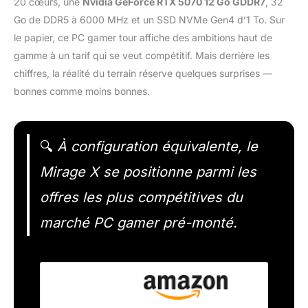
20 cœurs, une
Nvidia GeForce RTX 5070 12 Go GDDR7
, 32
Go de DDR5 à 6000 MHz et un SSD NVMe Gen4 d’1 To. Sur
le papier, ce PC gamer tour affiche des ambitions haut de
gamme à un tarif qui se veut compétitif. Mais derrière les
chiffres, la réalité du terrain réserve quelques surprises —
bonnes comme moins bonnes.
🔍
À configuration équivalente, le
Mirage X se positionne parmi les
offres les plus compétitives du
marché PC gamer pré-monté.