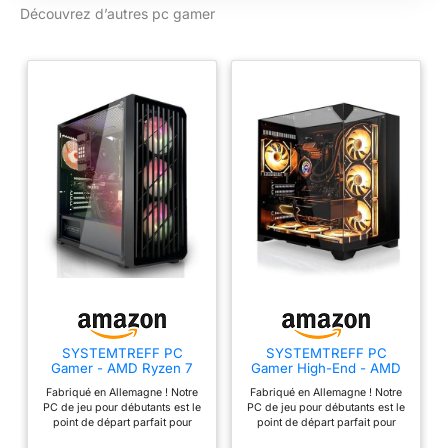
génération, le
Découvrez d’autres pc gamer
streaming et le
multitâche lourd sans
effort ✦ GEFORCE
RTX 5070 :
GRAPHIQUES AVEC
IA ET RAY TRACING
À 120 FPS : Vivez
l'avenir du gaming
avec la NVIDIA
GeForce RTX 5070.
Profitez de jeux avec
ray tracing complet,
triplez les
performances sur les
tâches d'IA et
accélérez la création
SYSTEMTREFF PC
SYSTEMTREFF PC
de contenu grâce à
Gamer - AMD Ryzen 7
Gamer High-End - AMD
5700X - RTX 5060 8Go
Ryzen 7 9800X3D - RTX
l'architecture
Fabriqué en Allemagne ! Notre
Fabriqué en Allemagne ! Notre
5080 16Go
Blackwell
PC de jeu pour débutants est le
PC de jeu pour débutants est le
point de départ parfait pour
point de départ parfait pour
RESPONSIVITÉ
tous ceux qui souhaitent
tous ceux qui souhaitent
EXTRÊME AVEC