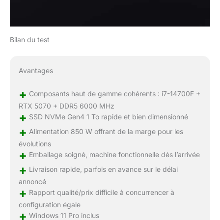
Bilan du test
Avantages
+
Composants haut de gamme cohérents : i7-14700F +
RTX 5070 + DDR5 6000 MHz
+
SSD NVMe Gen4 1 To rapide et bien dimensionné
+
Alimentation 850 W offrant de la marge pour les
évolutions
+
Emballage soigné, machine fonctionnelle dès l’arrivée
+
Livraison rapide, parfois en avance sur le délai
annoncé
+
Rapport qualité/prix difficile à concurrencer à
configuration égale
+
Windows 11 Pro inclus