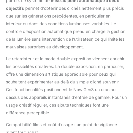
portée. Le système de
mise au point automatique à deux
Fabriqué avec soin à
objectifs
permet d’obtenir des clichés nettement plus précis
partir de 40 % de
que sur les générations précédentes, en particulier en
matériaux recyclés et
d'une batterie
intérieur ou dans des conditions lumineuses variables. Le
rechargeable USB-C.
contrôle d’exposition automatique prend en charge la gestion
AMUSANT ET CRÉATIF
de la lumière sans intervention de l’utilisateur, ce qui limite les
: Appuyez une fois sur
mauvaises surprises au développement.
le bouton du
retardateur pour
Le retardateur et le mode double exposition viennent enrichir
démarrer le
chronomètre pour une
les possibilités créatives. La double exposition, en particulier,
photo de groupe.
offre une dimension artistique appréciable pour ceux qui
Appuyez deux fois sur
souhaitent expérimenter au-delà du simple cliché souvenir.
le bouton du
Ces fonctionnalités positionnent le Now Gen3 un cran au-
retardateur pour créer
une double exposition
dessus des appareils instantanés d’entrée de gamme. Pour un
et capturer deux
usage créatif régulier, ces ajouts techniques font une
scènes dans une seule
différence perceptible.
image. VISEZ.
APPUYER.
Compatibilité films et coût d’usage : un point de vigilance
CONSERVEZ POUR
avant tout achat