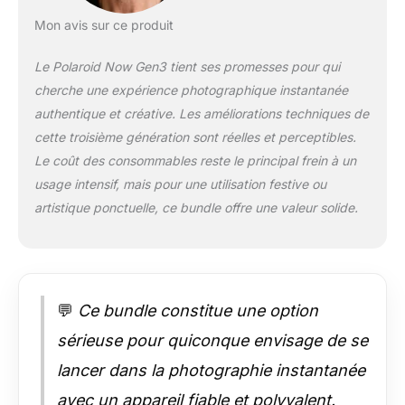
support de trépied
intégré, d'une
Mon avis sur ce produit
compatibilité avec les
filtres photo et même
Le Polaroid Now Gen3 tient ses promesses pour qui
de modes retardateur
cherche une expérience photographique instantanée
et double exposition.
authentique et créative. Les améliorations techniques de
DESIGN CLASSIQUE :
cette troisième génération sont réelles et perceptibles.
Design Polaroid
emblématique
Le coût des consommables reste le principal frein à un
disponible en six
usage intensif, mais pour une utilisation festive ou
nouveaux coloris.
artistique ponctuelle, ce bundle offre une valeur solide.
Fabriqué avec soin à
partir de 40 % de
matériaux recyclés et
d'une batterie
rechargeable USB-C.
💬
Ce bundle constitue une option
AMUSANT ET
CRÉATIF : Appuyez
sérieuse pour quiconque envisage de se
une fois sur le
bouton du
lancer dans la photographie instantanée
retardateur pour
avec un appareil fiable et polyvalent.
démarrer le