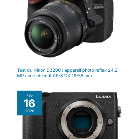
Test du Nikon D3200 : appareil photo reflex 24.2
MP avec objectif AF-S DX 18-55 mm
Fév
16
2026