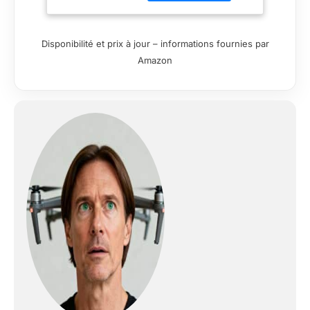
instantané
analogique classique,
optimisé pour des
Disponibilité et prix à jour – informations fournies par
images plus nettes
Amazon
dans des conditions
d'éclairage plus
nombreuses pour
des photos encore
meilleures et encore
plus de plaisir.
NOUVEAU ET
AMÉLIORÉ : doté
d'une meilleure
position du
posemètre, d'un
capteur de portée
amélioré, d'un
système de mise au
point automatique à
deux objectifs
amélioré, d'un