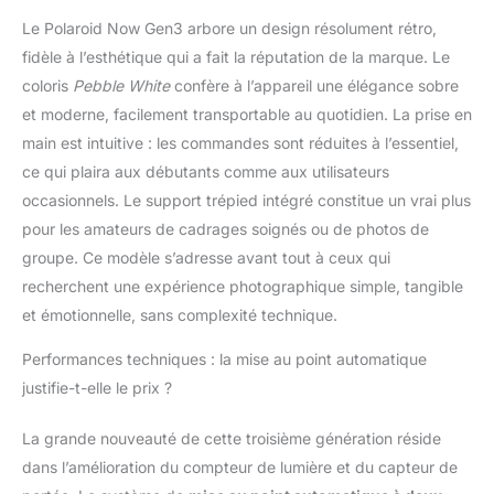
plus de plaisir.
Le Polaroid Now Gen3 arbore un design résolument rétro,
NOUVEAU ET
fidèle à l’esthétique qui a fait la réputation de la marque. Le
AMÉLIORÉ : doté d'une
coloris
Pebble White
confère à l’appareil une élégance sobre
meilleure position du
posemètre, d'un
et moderne, facilement transportable au quotidien. La prise en
capteur de portée
main est intuitive : les commandes sont réduites à l’essentiel,
amélioré, d'un système
ce qui plaira aux débutants comme aux utilisateurs
de mise au point
occasionnels. Le support trépied intégré constitue un vrai plus
automatique à deux
pour les amateurs de cadrages soignés ou de photos de
objectifs amélioré, d'un
support de trépied
groupe. Ce modèle s’adresse avant tout à ceux qui
intégré, d'une
recherchent une expérience photographique simple, tangible
compatibilité avec les
et émotionnelle, sans complexité technique.
filtres photo et même
de modes retardateur
Performances techniques : la mise au point automatique
et double exposition.
justifie-t-elle le prix ?
DESIGN CLASSIQUE :
Design Polaroid
emblématique
La grande nouveauté de cette troisième génération réside
disponible en six
dans l’amélioration du compteur de lumière et du capteur de
nouveaux coloris.