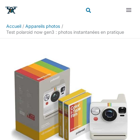
Aller
Rechercher
au
contenu
Accueil
Appareils photos
Test polaroid now gen3 : photos instantanées en pratique