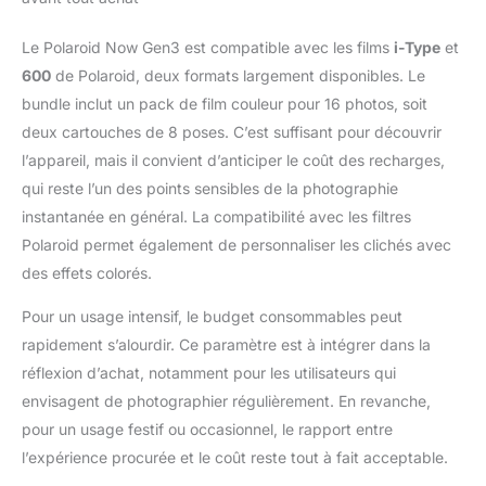
TOUJOURS : la
génération 3 est
Le Polaroid Now Gen3 est compatible avec les films
i-Type
et
désormais compatible
avec les films Polaroid
600
de Polaroid, deux formats largement disponibles. Le
i-Type et 600. Capturez
bundle inclut un pack de film couleur pour 16 photos, soit
la vraie vie dans des
deux cartouches de 8 poses. C’est suffisant pour découvrir
photos Polaroid
l’appareil, mais il convient d’anticiper le coût des recharges,
emblématiques en taille
réelle. Film vendu
qui reste l’un des points sensibles de la photographie
séparément et non
instantanée en général. La compatibilité avec les filtres
inclus, sauf indication
Polaroid permet également de personnaliser les clichés avec
contraire.
des effets colorés.
Pour un usage intensif, le budget consommables peut
rapidement s’alourdir. Ce paramètre est à intégrer dans la
réflexion d’achat, notamment pour les utilisateurs qui
envisagent de photographier régulièrement. En revanche,
pour un usage festif ou occasionnel, le rapport entre
l’expérience procurée et le coût reste tout à fait acceptable.