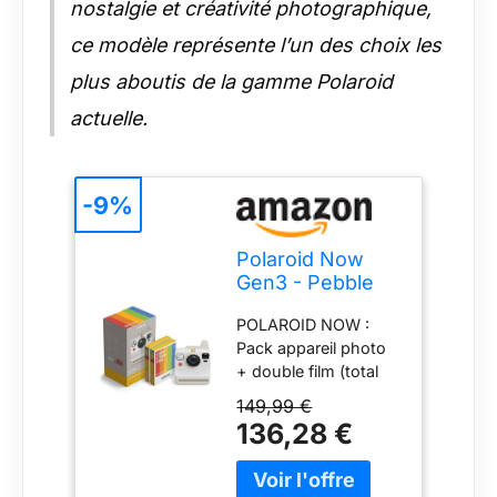
nostalgie et créativité photographique,
ce modèle représente l’un des choix les
plus aboutis de la gamme Polaroid
actuelle.
-9%
Polaroid Now
Gen3 - Pebble
White + Color
POLAROID NOW :
Film Bundle (16
Pack appareil photo
Photos)
+ double film (total
de 16 photos),
149,99 €
l'appareil photo
136,28 €
instantané Polaroid
Now Generation 3
est l'appareil photo