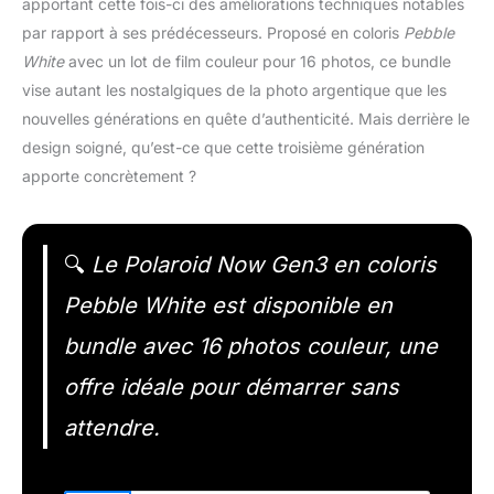
apportant cette fois-ci des améliorations techniques notables
par rapport à ses prédécesseurs. Proposé en coloris
Pebble
White
avec un lot de film couleur pour 16 photos, ce bundle
vise autant les nostalgiques de la photo argentique que les
nouvelles générations en quête d’authenticité. Mais derrière le
design soigné, qu’est-ce que cette troisième génération
apporte concrètement ?
🔍
Le Polaroid Now Gen3 en coloris
Pebble White est disponible en
bundle avec 16 photos couleur, une
offre idéale pour démarrer sans
attendre.