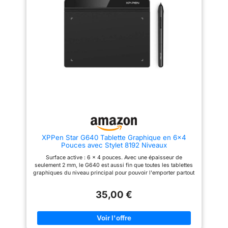
d’un affichage d’une clarté
inclus (étui de protection haut
remarquable et d’une
de gamme, gant de dessin,
rafraîchissement de
reproduction des couleurs
adaptateur secteur universel et
120 Hz, qui assure
parfaitement fidèle. L’écran
protection d’écran préinstallée)
une réponse fluide
laminé intègre un verre AG
ainsi que 2 mises à niveau
nano‑gravé et un revêtement AF,
d’applications (mise à niveau
du stylet sans
réduisant reflets et fatigue
PRO à vie pour l’application de
latence perceptible.
visuelle tout en résistant aux
dessin Concepts et mise à
rayures, empreintes et taches.
niveau VIP à vie pour
Fourni avec le
Vous profitez ainsi d’une
l’application de tutoriels Artixo).
Wacom Pro Pen 3:
précision authentique,
➡️ ÉCRAN LAMINÉ EFFET
Combine un design
comparable à l’écriture “stylo
PAPIER + STYLET ACTIF À 4
sur papier”, sans aucune
096 NIVEAUX DE POUSSIÈRE :
inspiré des crayons
distraction. Connectivité
L’écran 14 pouces entièrement
mécaniques
simplifiée : Un seul câble
laminé réduit la parallaxe et les
USB‑C suffit pour l’alimentation
reflets pour une sensation de
professionnels avec
et la connexion. Si votre
dessin fluide et naturelle,
une technologie EMR
ordinateur plus ancien ne
proche de celle du papier. Le
de pointe et une
XPPen Star G640 Tablette Graphique en 6x4
dispose pas de ports USB‑C
stylet à 4 096 niveaux de
Pouces avec Stylet 8192 Niveaux
compatibles DisplayPort, vous
pression offre des traits précis
sensibilité à la
pouvez utiliser le câble 3‑en‑1
et naturels pour le dessin et
Surface active : 6 x 4 pouces. Avec une épaisseur de
pression
fourni (USB‑C vers HDMI +
l’illustration. ➡️
seulement 2 mm, le G640 est aussi fin que toutes les tablettes
USB‑A + alimentation) pour le
PERFORMANCES OCTA-CORE
extrêmement élevée.
graphiques du niveau principal pour pouvoir l'emporter partout
connecter. Compatibilité
PUISSANTES + GRANDE
Mode Pen Display
avec vous. Le taux de transfert de données du G640 a été
étendue : Compatible avec tous
CAPACITÉ DE STOCKAGE :
augmenté à 266 RPS, ce qui permet aux lignes de s'écouler
instantané pour une
les logiciels de création
Avec un processeur octocœur, 6
35,00 €
sans frotter et de travailler plus rapidement et plus
populaires (Photoshop,
Go de RAM et 128 Go de
flexibilité d’affichage
efficacement. Le P01 fonctionne comme un vrai stylo, sans pile
Illustrator, Clip Studio Paint,
stockage (extensible à 1 To), le
ni recharge. OSU! Jouer, dessin, peindre, esquisser, signer les
filaire ou sans fil.
etc.) . Support les systèmes
X14 exécute les applications de
docs électroniques, donner les cours à distance etc. Aucun
principaux : Windows 7 ou
dessin, les travaux scolaires, le
Leadership
pilote n'est nécessaire ! à installer. Synchronisez votre tablette