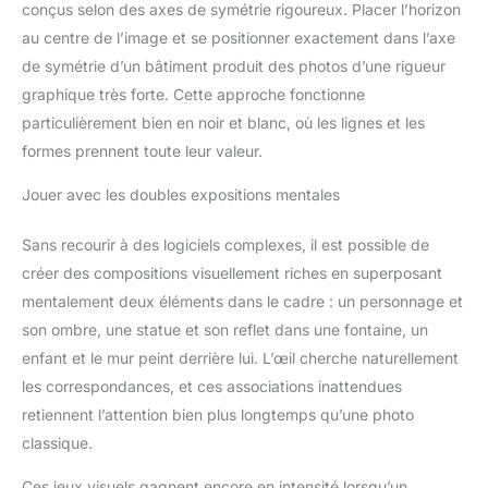
allemand/français/italien/espag
conçus selon des axes de symétrie rigoureux. Placer l’horizon
nol. Si vous avez des questions,
n'hésitez pas à nous contacter.
au centre de l’image et se positionner exactement dans l’axe
Nous ferons de notre mieux
de symétrie d’un bâtiment produit des photos d’une rigueur
pour vous offrir la meilleure
expérience d'achat.
graphique très forte. Cette approche fonctionne
particulièrement bien en noir et blanc, où les lignes et les
formes prennent toute leur valeur.
Jouer avec les doubles expositions mentales
Sans recourir à des logiciels complexes, il est possible de
créer des compositions visuellement riches en superposant
mentalement deux éléments dans le cadre : un personnage et
son ombre, une statue et son reflet dans une fontaine, un
enfant et le mur peint derrière lui. L’œil cherche naturellement
les correspondances, et ces associations inattendues
retiennent l’attention bien plus longtemps qu’une photo
classique.
Ces jeux visuels gagnent encore en intensité lorsqu’un