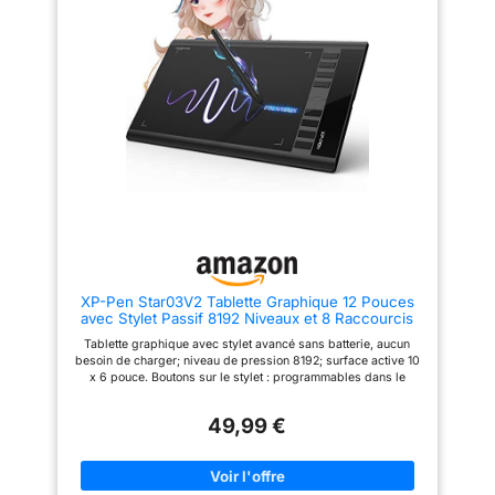
enregistrement de produits et
programmes de réunion en
entraînement en ligne pour
ligne, tels que Zoom, etc. Pour
capturer rapidement toutes vos
Osu. Jeu : c'est une grande aide
idées créatives personnalisées
pour jouer à des jeux de rythme
Créativité sans obstacles :
comme Osu Stylo passif : le
ExpressKeys, design
stylo sans batterie élimine les
ergonomique et sensibilité à la
inconvénients liés à la charge
pression 4096 assurent un flux
du stylo. 【Pression du stylo
de travail et un contrôle
8192 haut niveau et 4 touches
accélérés, pour les gauchers et
expresses personnalisables】Il
les droitiers
vous fournira un contrôle précis
et une précision à portée de
main, pour apporter des lignes
plus naturelles et améliorer la
performance créative. 4 touches
express personnalisables
peuvent être réglées sur plus
de fonctions que vous le
XP-Pen Star03V2 Tablette Graphique 12 Pouces
souhaitez. Les utiliser pendant
avec Stylet Passif 8192 Niveaux et 8 Raccourcis
le travail améliorera
Pallette Dessin Numérique - Compatible avec
considérablement votre flux de
Tablette graphique avec stylet avancé sans batterie, aucun
Windows Mac Chromebook
travail. Compatibilité ou
besoin de charger; niveau de pression 8192; surface active 10
application : compatible avec
x 6 pouce. Boutons sur le stylet : programmables dans le
Windows 7 ou version ultérieure
panneau de configuration du pilote, économisant vos efforts. 8
et macOS 10.12 ou version
raccourcis sur tablette personnalisables; fonctions par défaut :
ultérieure. Remarque : il n'est
49,99 €
Augmenter l'épaisseur de pinceau, Diminuer l'épaisseur de
pas compatible avec iPad ou
pinceau, Zoom avant, Zoom arrière, annuler, main, Pinceau,
iPhone. Fonctionne avec la
Gomme(basé du clavier américain). La tablette graphique est
plupart des programmes
aussi compatible avec les logiciels d'écriture ou de signature,
artistiques tels que Adobe
comme Microsoft Word(très efficace pour les employés de