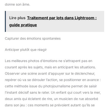
garantissant une visibilité claire même en plein soleil et des
donne son âme.
couleurs vives et fidèles à la réalité. Un taux de
rafraîchissement de 120 Hz, associé à un taux
d’échantillonnage tactile ultra-élevé de 2560 Hz, offre un
Lire plus
Traitement par lots dans Lightroom :
contrôle rapide et réactif pour une expérience fluide et
agréable. 【Assistant IA】Optimisation intelligente en un seul
guide pratique
geste, améliorant les possibilités d’imagerie et l’efficacité
créative.
Capturer des émotions spontanées
Anticiper plutôt que réagir
Les meilleures photos d’émotions ne s’attrapent pas en
courant après les sujets, mais en anticipant les situations.
Observer une scène avant d’appuyer sur le déclencheur,
repérer où va se dérouler l’action, se positionner en avance :
cette méthode issue du photojournalisme permet de saisir
l’instant décisif sans le rater. Un enfant qui court vers la mer,
deux amis qui éclatent de rire, un musicien de rue absorbé
dans son jeu : ces moments se prévoient autant qu’ils se