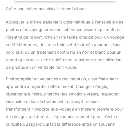
Photoshop, Illustrator, Clip
bureau), Pen Commander, Auto Pen Signer qui insèrent des
Studio, Lightroom, Sketchbook
Créer une cohérence visuelle dans l’album
signatures ou infrographies manuscrites sur des documents.
Pro, Manga Studio,
Un prix abordable; pilote facile à installer et compatible avec
CorelPainter, FireAlpaca,
la plupart des systèmes et des logiciels de peinture, y compris
OpenCanvas, Paint Tool Sai2,
Appliquer le même traitement colorimétrique à l’ensemble des
: systèmes Windows 10/8/7; Mac OS 10.10 et les versions
Krita et ainsi de suite. Taux de
supérieures; Chrome OS 88.0.4324.109; logiciels de
rapport de 266 PPS + résolution
photos d’un voyage crée une cohérence visuelle qui renforce
graphisme : Photo-shop, Painter, Paint Tool SAI, Adobe, etc.
de 5080 LPI + hauteur de
lecture du stylo de 10 mm +
l’identité de l’album. Choisir une teinte chaude pour un voyage
zone active de 16,5 x 10,2 cm :
en Méditerranée, des tons froids et désaturés pour un séjour
cette taille est plus portable et
légère, facile à transporter dans
nordique, ou un traitement contrasté en noir et blanc pour un
le sac d'ordinateur portable au
travail, à l'école et en voyage.
reportage urbain : cette cohérence transforme une collection
Mais il est également assez
de photos en un véritable récit visuel.
grand pour la peinture
numérique, l'écriture
manuscrite, les jeux et la
Photographier en vacances avec intention, c’est finalement
conception d'animation, etc.
Design humanisé : 4 pieds en
apprendre à regarder différemment. Changer d’angle,
caoutchouc sont créés pour
garantir la stabilité de la tablette
observer la lumière, chercher les émotions vraies, respecter
contre les pantoufles. 【Support
les couleurs dans le traitement : ces sept réflexes
gaucher et droitier】-- Réglez
le pivot de 180 degrés à
transforment n’importe quel voyage en matière première pour
l'intérieur du pilote GAOMON
pour régler le mode main
des images qui durent. L’équipement compte peu ; c’est la
gauche.
curiosité du regard qui fait la différence entre un souvenir