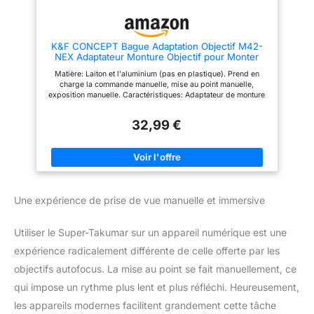
confirmation de mise au point et
un son de confirmation. Cet
adaptateur garantit que vos
objectifs M42 se connectent
K&F CONCEPT Bague Adaptation Objectif M42-
parfaitement aux appareils
NEX Adaptateur Monture Objectif pour Monter
photo Ca-non EOS EF Mount,
Objectif avec Monture M42 vers Boîtier
éliminant tout vacillement ou
Matière: Laiton et l'aluminium (pas en plastique). Prend en
compatibile Con Sony NEX en Métal
désalignement. Conseils : cet
charge la commande manuelle, mise au point manuelle,
adaptateur d'objectif M42 vers
exposition manuelle. Caractéristiques: Adaptateur de monture
EF peut se concentrer à l'infini.
solide métallique permet à l'objectif M42 d'être utilisée sur le
Prend en charge le mode AV
corps d'appareil photo Sony NEX Simple à utiliser, il suffit
(priorité à l'ouverture) et le
32,99 €
seulement d'attacher la bague à votre objectif puis votre
mode manuel. Mais EXIF est
objectif au boîtier de caméra Avec goupille de verrouillage et
fixé à 50 mm f1.4. Mise au point
vis de butée.
automatique (AF) non
disponible.
Une expérience de prise de vue manuelle et immersive
Utiliser le Super-Takumar sur un appareil numérique est une
expérience radicalement différente de celle offerte par les
objectifs autofocus. La mise au point se fait manuellement, ce
qui impose un rythme plus lent et plus réfléchi. Heureusement,
les appareils modernes facilitent grandement cette tâche