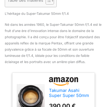
Table des matières
L’héritage du Super-Takumar 50mm f/1.4
Né dans les années 1960, le Super-Takumar 50mm f/1.4 est le
fruit d’une ère d’innovation intense dans le domaine de la
photographie. Il a été conçu pour être l’objectif standard des
appareils reflex de la marque Pentax, offrant une grande
polyvalence grâce à sa focale de 50mm et son ouverture
lumineuse de f/1.4, idéale pour les conditions de faible
éclairage et les portraits avec un arrière-plan diffus.
Takumar Asahi
Super Super 50mm
1:1.4 1.4 50 mm M42
390,00 €
Analog Digital