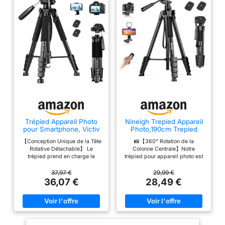
Trépied Appareil Photo
Nineigh Trepied Appareil
pour Smartphone, Victiv
Photo,190cm Trepied
185cm Trépied Caméra
Smartphone
【Conception Unique de la Tête
📸【360° Rotation de la
Rotative Détachable】 Le
Colonne Centrale】Notre
trépied prend en charge le
trépied pour appareil photo est
panoramique à 360 °, le
équipé d'une colonne centrale
mouvement vertical à 180 °
amovible, qui peut être utilisée
37,97 €
29,99 €
(dévissez la poignée dans le
pour la photographie aérienne
36,07 €
28,49 €
sens inverse des aiguilles
horizontale et permet une
d'une montre) et la prise de vue
rotation de 360°. Il peut
latérale à 90 °. La tête rotative à
également être inversé pour la
trois voies peut être démontée
macrophotographie. Il vous aide
et remplacée par une tête
à prendre des photos ou des
sphérique, une tête fluide, une
vidéos parfaites 📸【Three-Way