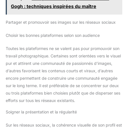
d’emballage : 1× Moniteur, 1× Câble HDMI, 1× Câble Micro
Gogh : techniques inspirées du maître
HDMI, 1× Rotule inclinable + Clé Allen, 1× Pare-soleil + Cadre,
1× Adaptateur USB vers Type-C, 1× Attache-câble, 1× Manuel
d’utilisation.
Partager et promouvoir ses images sur les réseaux sociaux
Choisir les bonnes plateformes selon son audience
Toutes les plateformes ne se valent pas pour promouvoir son
travail photographique. Certaines sont orientées vers le visuel
pur et attirent une communauté de passionnés d’images,
d’autres favorisent les contenus courts et viraux, d’autres
encore permettent de construire une communauté engagée
sur le long terme. Il est préférable de se concentrer sur deux
ou trois plateformes bien choisies plutôt que de disperser ses
efforts sur tous les réseaux existants.
Soigner la présentation et la régularité
Sur les réseaux sociaux, la cohérence visuelle de son profil est