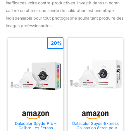
le sac d'ordinateur portable au
inefficaces voire contre-productives. Investir dans un écran
travail, à l'école et en voyage.
Mais il est également assez
calibré ou utiliser une sonde de calibration est une étape
grand pour la peinture
indispensable pour tout photographe souhaitant produire des
numérique, l'écriture
manuscrite, les jeux et la
images professionnelles.
conception d'animation, etc.
Design humanisé : 4 pieds en
caoutchouc sont créés pour
garantir la stabilité de la tablette
-20%
contre les pantoufles. 【Support
gaucher et droitier】-- Réglez
le pivot de 180 degrés à
l'intérieur du pilote GAOMON
pour régler le mode main
gauche.
Datacolor SpyderPro –
Datacolor SpyderExpress
Calibre Les Écrans
- Calibration écran pour