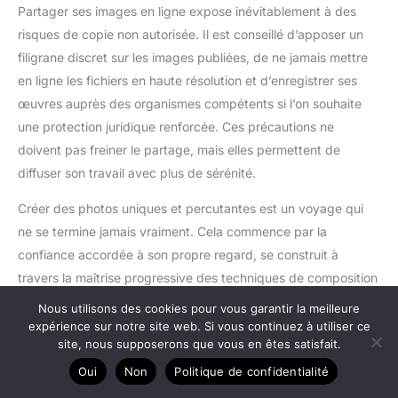
Partager ses images en ligne expose inévitablement à des
risques de copie non autorisée. Il est conseillé d’apposer un
filigrane discret sur les images publiées, de ne jamais mettre
en ligne les fichiers en haute résolution et d’enregistrer ses
œuvres auprès des organismes compétents si l’on souhaite
une protection juridique renforcée. Ces précautions ne
doivent pas freiner le partage, mais elles permettent de
diffuser son travail avec plus de sérénité.
Créer des photos uniques et percutantes est un voyage qui
ne se termine jamais vraiment. Cela commence par la
confiance accordée à son propre regard, se construit à
travers la maîtrise progressive des techniques de composition
et d’éclairage, s’affine grâce à la retouche numérique et
Nous utilisons des cookies pour vous garantir la meilleure
trouve son aboutissement dans le partage avec une audience.
expérience sur notre site web. Si vous continuez à utiliser ce
site, nous supposerons que vous en êtes satisfait.
Chaque déclenchement est une occasion d’apprendre,
chaque série est une nouvelle étape vers une vision
Oui
Non
Politique de confidentialité
photographique toujours plus personnelle et affirmée.