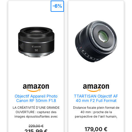
flexible
support téléphonique vous aide à capturer des photos et
-6%
vidéos de qualité professionnelle avec aisance.
Objectif Appareil Photo
TTARTISAN Objectif AF
Canon RF 50mm F1.8
40 mm F2 Full Format
STM - Compact et Léger
autofocus L Mount,
LA CRÉATIVITÉ D'UNE GRANDE
Distance focale plein format de
pour Appareils Photo
Grand Ouverture, Objectif
OUVERTURE : capturez des
40 mm : proche de la
EOS R, Ouverture Rapide,
d'appareil Photo
images époustouflantes avec
perspective de l'œil humain,
Mise au Point Fluide -
Compact et léger,
facilité grâce à la grande
capture les éléments
Idéal pour les Portraits et
Compatible avec Les
ouverture f/1,8 de l'objectif, qui
environnementaux riches et met
229,00 €
la Photographie Créative
appareils Photo à
179,00 €
garantit une mise au point nette
en valeur les sujets avec
215,99 €
Monture L