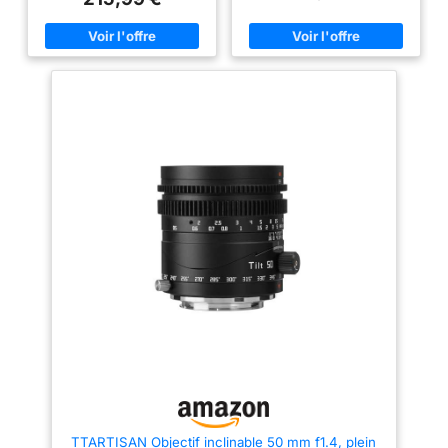
sur votre sujet tout en floutant
précision. Idéal pour les routes
magnifiquement l'arrière-plan
humanistes, la photographie de
pour un rendu à la touche
nature morte et les portraits
artistique. MISE AU POINT
environnementaux. Compact et
PRÉCISE ET SILENCIEUSE :
léger : le boîtier en métal est
grâce à notre technologie
fabriqué en aluminium
avancée STM (moteur pas à
aéronautique, il est élégant au
pas), vous ferez l'expérience
toucher et ne pèse que 167 g,
d'une mise au point fluide et
soit moins qu'un téléphone
quasi silencieuse, idéale aussi
portable, ce qui le rend facile à
bien pour les photos que pour
transporter. Mise au point
les vidéos. De plus, avec le
automatique : l'objectif
traitement Super Spectra sur les
TTARTISAN 40 mm f2 utilise un
éléments de cet objectif 50 mm,
moteur pas à pas STM+ avec
vous pouvez vous attendre à
une broche directe. Il prend en
une qualité d’image
charge la reconnaissance
exceptionnelle. CONCEPTION
oculaire et faciale. Que vous
MODERNE ET COMPACTE :
preniez des photos ou des
avec ses 160 g et ses 40,5 mm,
vidéos, il fonctionne
cet objectif de 50 mm de
silencieusement et de manière
longueur focale complétera à
fiable. F2 Grande ouverture : 7
merveille votre appareil photo.
lamelles de diaphragme créent
Faites des prises de vue
un arrière-plan doux, permettant
époustouflantes, qu'il s'agisse
des vitesses d'obturation plus
de portraits, de paysages ou de
nettes dans des conditions
photographie culinaire. Donnez
d'éclairage nocturne et des
une perspective naturelle à
images cristallines dans des
toutes vos aventures. DESIGN
conditions de faible luminosité.
ERGONOMIQUE : très discret
Design optique : 9 éléments en
TTARTISAN Objectif inclinable 50 mm f1.4, plein
avec une bague de réglage et
6 groupes, la combinaison de