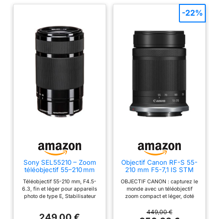
-22%
Sony SEL55210 – Zoom
Objectif Canon RF-S 55-
téléobjectif 55–210 mm
210 mm F5-7,1 IS STM
F4.5–6.3 OSS pour APS-
téléobjectif zoom,
Téléobjectif 55-210 mm, F4.5-
OBJECTIF CANON : capturez le
C (compact et léger,
stabilisateur d'image
6.3, fin et léger pour appareils
monde avec un téléobjectif
stabilisation optique,
optique 4,5 vitesses,
photo de type E, Stabilisateur
zoom compact et léger, doté
monture E, idéal voyage,
voyages/sport/faune,
optique SteadyShot pour des
d'un stabilisateur d'image
nature & sport,
Canon EOS R APS-C
images plus nettes à main levée
avancé et d'une plage
449,00 €
compatible ZV-E10,
249,00 €
Téléobjectif compact 3,8x
polyvalente de 55 à 210mm,