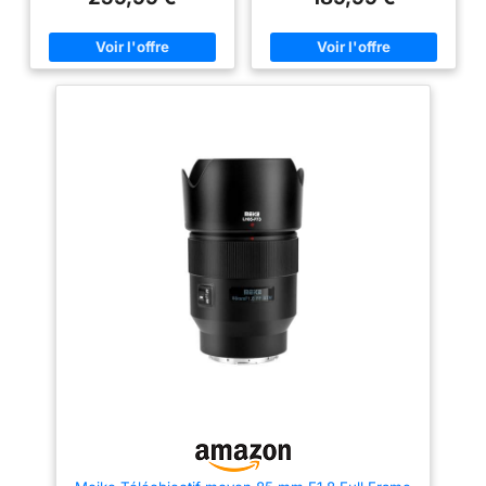
7D, 1D, 5D3, 5D4, 70D
Mark II Système de mise au
produire un effet de flou rond
point automatique avancé :
super lisse (bokeh). La
l'objectif f1.8 SE II de 85 mm
construction de l'objectif est
dispose d'un mécanisme de
composée de 9 éléments en 6
mise au point automatique STM
groupes avec une qualité de
(moteur pas à pas) qui réduit le
fabrication décente, capable de
bruit et assure un
fournir des images nettes et
fonctionnement fluide et
claires. Angle de vue :
silencieux. En même temps, il
diagonale : 28,5°, horizontale :
aide à minimiser les
16°, verticale : 24° Compatible
tremblements lors de la prise
avec les appareils photo Canon
de vue. La distance de prise de
EF Mount tels que 5D 6D 7D
vue optimale est de 1,5 à 5
Mark II 70D 80D 800D 1000D
mètres et prend en charge les
1100D 600D 60D 450D 550D
enregistrements haute
5D3 5D4 Dispose d'une
résolution 8K sans respiration et
interface micro USB de mise à
sans distorsion pour les travaux
niveau du micrologiciel, vous
vidéo professionnels. L'objectif
permettant de mettre à niveau
f1.8 SE II de 85 mm pour Canon
l'objectif en ligne La distance
EOS EF offre une performance
minimale de mise au point est
optique exceptionnelle avec une
de 0,85 m et la taille du filetage
plage d'ouverture de F1.8 à F16
du filtre est de 67 mm. Le poids
et 11 éléments en 8 groupes. Par
est de 420 g. L'objectif dispose
rapport à la génération
d'une fenêtre d'indicateur de
précédente, il dispose d'une
longueur de mise au point et
technologie améliorée qui réduit
d'un interrupteur de mode de
efficacement la lumière parasite
mise au point, améliorant
et les images fantômes, les
considérablement votre
ourlets de couleur excellents
expérience photographi