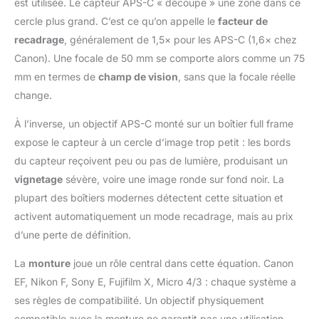
est utilisée. Le capteur APS-C « découpe » une zone dans ce
cercle plus grand. C’est ce qu’on appelle le
facteur de
recadrage
, généralement de 1,5× pour les APS-C (1,6× chez
Canon). Une focale de 50 mm se comporte alors comme un 75
mm en termes de
champ de vision
, sans que la focale réelle
change.
À l’inverse, un objectif APS-C monté sur un boîtier full frame
expose le capteur à un cercle d’image trop petit : les bords
du capteur reçoivent peu ou pas de lumière, produisant un
vignetage
sévère, voire une image ronde sur fond noir. La
plupart des boîtiers modernes détectent cette situation et
activent automatiquement un mode recadrage, mais au prix
d’une perte de définition.
La
monture
joue un rôle central dans cette équation. Canon
EF, Nikon F, Sony E, Fujifilm X, Micro 4/3 : chaque système a
ses règles de compatibilité. Un objectif physiquement
compatible avec la monture ne garantit pas une utilisation