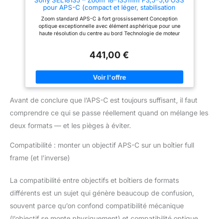
système EOS R
pour APS-C (compact et léger, stabilisation
optique, monture E, idéal voyage, usage quotidien
Zoom standard APS-C à fort grossissement Conception
& vidéo, compatible ZV-E10, A6400, A6700)
optique exceptionnelle avec élément asphérique pour une
haute résolution du centre au bord Technologie de moteur
linéaire moderne pour un contrôle de la mise au point rapide,
précis et silencieux Angle de vue (APS-C): 76 ° –12 °
441,00 €
Avant de conclure que l’APS-C est toujours suffisant, il faut
comprendre ce qui se passe réellement quand on mélange les
deux formats — et les pièges à éviter.
Compatibilité : monter un objectif APS-C sur un boîtier full
frame (et l’inverse)
La compatibilité entre objectifs et boîtiers de formats
différents est un sujet qui génère beaucoup de confusion,
souvent parce qu’on confond compatibilité mécanique
(l’objectif se monte physiquement) et compatibilité optique