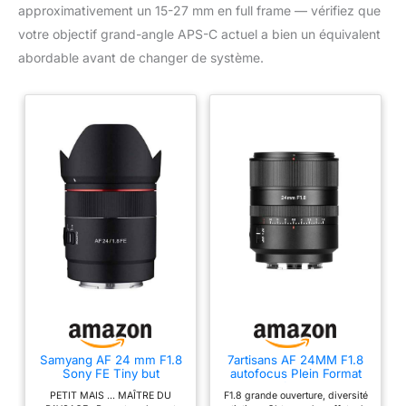
approximativement un 15-27 mm en full frame — vérifiez que
votre objectif grand-angle APS-C actuel a bien un équivalent
abordable avant de changer de système.
Samyang AF 24 mm F1.8
7artisans AF 24MM F1.8
Sony FE Tiny but
autofocus Plein Format
Landscape Master -
Objectif Full Frame
PETIT MAIS ... MAÎTRE DU
F1.8 grande ouverture, diversité
Autofocus Full Frame et
Camera Lenses Large