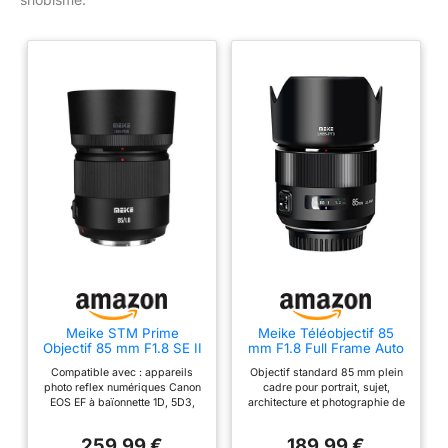
Meike STM Prime
Meike Téléobjectif 85
Objectif 85 mm F1.8 SE II
mm F1.8 Full Frame Auto
autofocus portrait pour
Focus Moyen Portrait
Compatible avec : appareils
Objectif standard 85 mm plein
appareils photo reflex
Compatible avec Canon
photo reflex numériques Canon
cadre pour portrait, sujet,
numériques Canon EF
EOS EF Mount Digital
EOS EF à baïonnette 1D, 5D3,
architecture et photographie de
Mount Full Frame pour
SLR Camera 5D Mark IV
5D4, 6D, 7D, 70D, 550D, 80D,
paysage. Large ouverture de
Canon EOS 5D Mark IV,
6D Mark II
5D Mark III, 5D Mark IV, EOS-1D
f1.8 avec 9 lames de
6D Mark II, 90D, 80D, 6D,
259,99 €
189,99 €
X Mark III, EOS-1D X, EOS-1D X
diaphragme, conçues pour