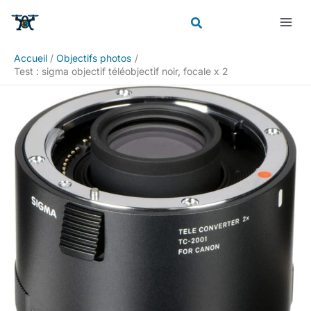
Aller
Rechercher
au
contenu
Accueil
Objectifs photos
Test : sigma objectif téléobjectif noir, focale x 2