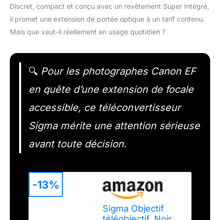
Discret, compact et conçu avec un revêtement Super Intégré,
il promet une extension de portée optique à un tarif contenu.
Mais que vaut-il réellement en usage quotidien ?
🔍
Pour les photographes Canon EF
en quête d’une extension de focale
accessible, ce téléconvertisseur
Sigma mérite une attention sérieuse
avant toute décision.
-13%
Sigma Objectif
téléobjectif, Noir,