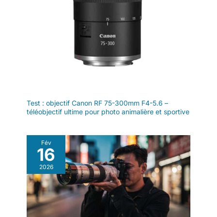
Test : objectif Canon RF 75-300mm F4-5.6 –
téléobjectif ultime pour photo animalière et sportive
Fév
16
2026