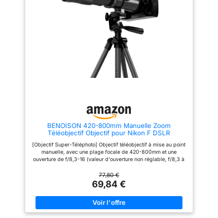
un objectif fisheye 205°, un
qui en fait une focale
objectif super grand angle 120°
polyvalente et couramment
et un objectif macro 22x (à
utilisée pour les portraits, les
visser). Un objectif fisheye
voyages, le sport, l'observation
donnera à votre image un effet
des oiseaux et bien plus
d'aquarium rond. L'objectif
encore. 【Conception légère】
macro capture des gros plans
Avec un poids de seulement 171
étonnants et des détails clairs
g et des dimensions de 126 mm
tels que des insectes et des
x 34 mm, cet objectif bénéficie
fleurs. Le grand angle vous
de matériaux légers et d'une
permet de capturer de grandes
conception structurelle
scènes, telles que des selfies
brevetés, réduisant la fatigue
de groupe, etc. 【Voulez-vous
lors d'une utilisation prolongée
savoir s'il peut être utilisé sur
et facilitant son transport.
votre téléphone ? Bien sûr ! Il est
【Compatibilité étendue】Cet
compatible avec les téléphones
objectif pour téléphone portable
à une ou plusieurs caméras tels
est doté d'un système de
BENOISON 420-800mm Manuelle Zoom
que l'iPhone, Samsung, Huawei
fixation innovant et ultra-
Téléobjectif Objectif pour Nikon F DSLR
LG, One Plus et d'autres
compatible, améliorant sa
téléphones Android sur le
compatibilité de 50 % et
[Objectif Super-Téléphoto] Objectif téléobjectif à mise au point
marché. clip coulissant, lorsque
s'adaptant à 99 % des
manuelle, avec une plage focale de 420-800mm et une
vous l'utilisez sur un téléphone
téléphones portables (à
ouverture de f/8,3-16 (valeur d'ouverture non réglable, f/8,3 à
multi-objectifs, vous devez le
l'exception de l'iPhone SE et de
420mm et f/16 à 800mm), taille du filtre 62 mm, format plein
faire glisser vers l'appareil
l'iPhone Mini). L'oculaire de 17
cadre, monture F, fabriqué à partir de matériaux de haute
77,80 €
photo principal du téléphone.
mm est compatible avec les
qualité et d'une construction robuste, ce qui le rend durable et
69,84 €
【Voulez-vous rendre la prise
coques et accessoires APEXEL,
résistant. [Version améliorée] Mise à niveau vers une monture
de vue plus pratique et
pour une expérience utilisateur
F, qui peut être montée sur des appareils photo reflex
stable?】Trépied en métal +
optimale. L'objectif de 37 mm
numériques Nikon (série D) sans avoir besoin de l'anneau
obturateur, le trépied peut
permet la fixation de filtres pour
adaptateur T. Pour tous ceux qui pratiquent la photographie
prendre en charge le téléphone
des créations variées.
animalière ou de la lune comme loisir, cet objectif est un