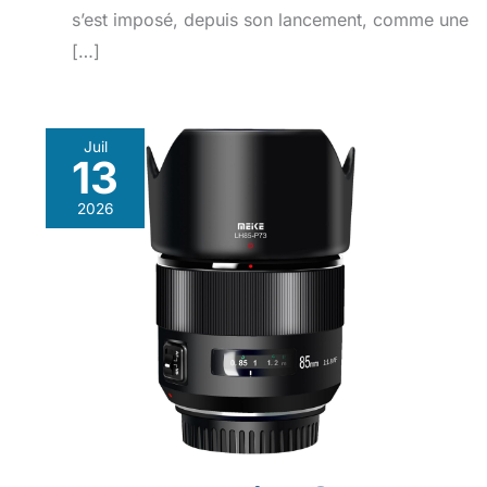
s’est imposé, depuis son lancement, comme une
[…]
Juil
13
2026