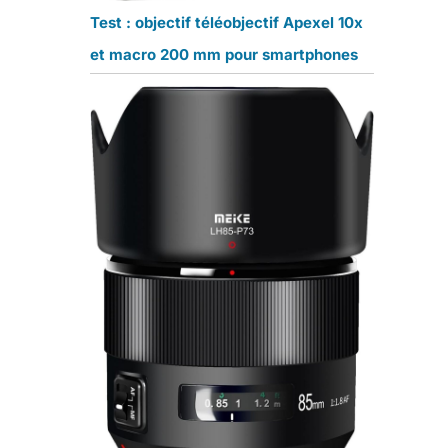
Test : objectif téléobjectif Apexel 10x
et macro 200 mm pour smartphones