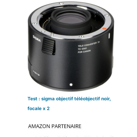
Test : sigma objectif téléobjectif noir,
focale x 2