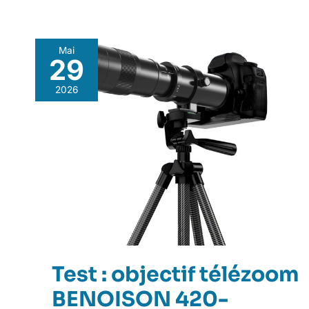
Mai
29
2026
Test : objectif télézoom
BENOISON 420-