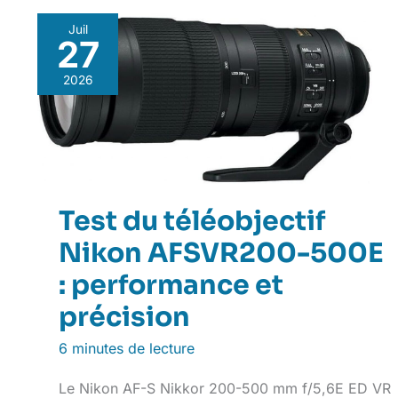
Juil
27
2026
Test du téléobjectif
Nikon AFSVR200-500E
: performance et
précision
6 minutes de lecture
Le Nikon AF-S Nikkor 200-500 mm f/5,6E ED VR